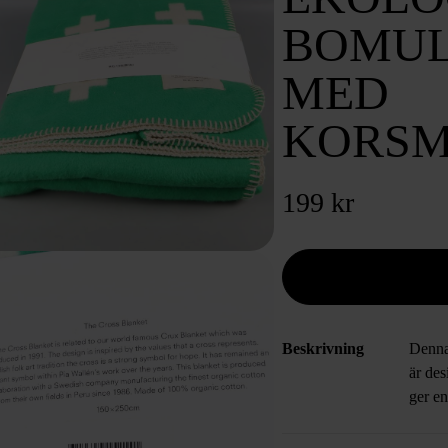
BOMUL
MED
KORSM
199 kr
Beskrivning
Denna
är de
ger en