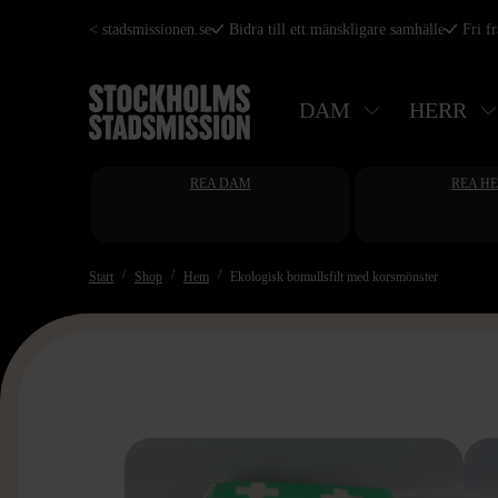
Hoppa
< stadsmissionen.se
Bidra till ett mänskligare samhälle
Fri f
till
huvudinnehåll
DAM
HERR
REA DAM
REA H
Start
Shop
Hem
Ekologisk bomullsfilt med korsmönster