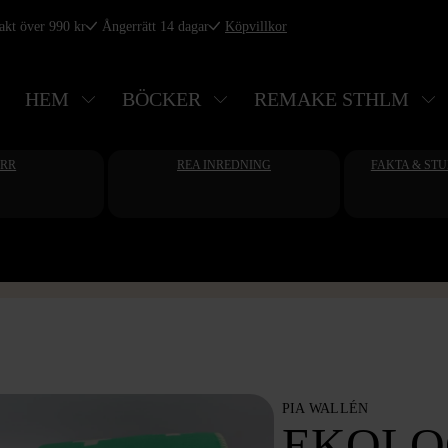
rakt över 990 kr
Ångerrätt 14 dagar
Köpvillkor
HEM
BÖCKER
REMAKE STHLM
ERR
REA INREDNING
FAKTA & ST
PIA WALLÉN
EKOLO