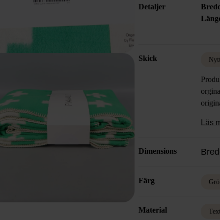
Detaljer
Bred
Läng
Skick
Nyt
Produ
orgina
origin
Läs 
Dimensions
Bred
Färg
Grö
Material
Text