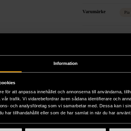
Varumärke
Pia
Produkten är unik o
Fri frakt på alla k
14 dagars ångerrät
Information
cookies
e för att anpassa innehållet och annonserna till användarna, tillh
vår trafik. Vi vidarebefordrar även sådana identifierare och anna
nnons- och analysföretag som vi samarbetar med. Dessa kan i sin
har tillhandahållit eller som de har samlat in när du har använt 