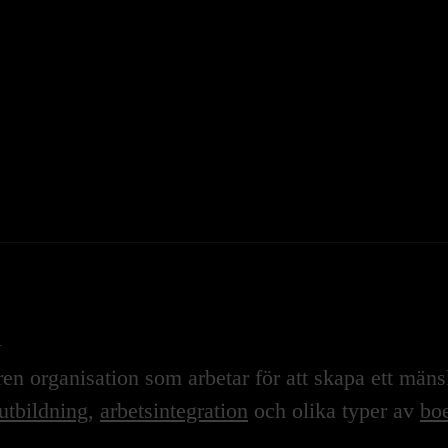
n
n organisation som arbetar för att skapa ett mänskl
utbildning
,
arbetsintegration
och olika typer av
boe