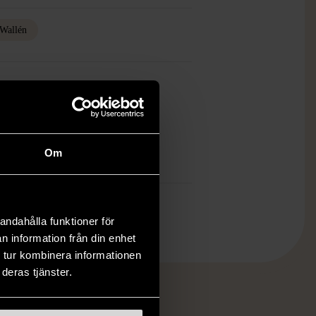
 Wallén
ch finns enbart som 1 st i lager.
öp över 990 kr.
.
Om
andahålla funktioner för
n information från din enhet
 tur kombinera informationen
deras tjänster.