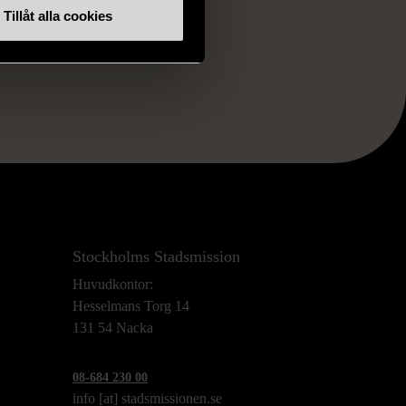
Tillåt alla cookies
RKE
Stockholms Stadsmission
Huvudkontor:
Hesselmans Torg 14
131 54 Nacka
08-684 230 00
info
[at]
stadsmissionen.se