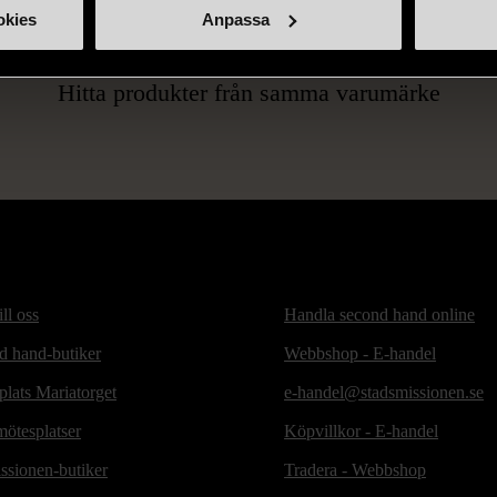
okies
Anpassa
ÅN SAMMA VARUMÄ
Hitta produkter från samma varumärke
ill oss
Handla second hand online
d hand-butiker
Webbshop - E-handel
lats Mariatorget
e-handel@stadsmissionen.se
ötesplatser
Köpvillkor - E-handel
ssionen-butiker
Tradera - Webbshop