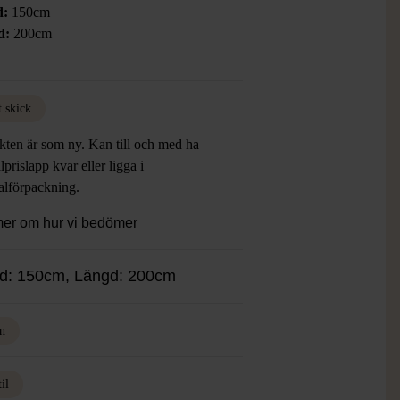
d:
150cm
d:
200cm
t skick
kten är som ny. Kan till och med ha
lprislapp kvar eller ligga i
alförpackning.
mer om hur vi bedömer
d: 150cm, Längd: 200cm
n
il