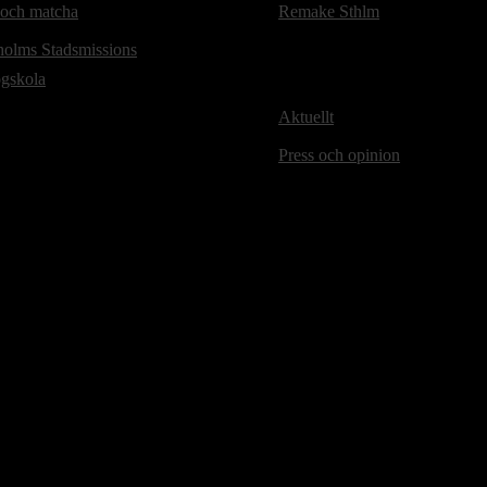
 och matcha
Remake Sthlm
holms Stadsmissions
ögskola
Aktuellt
Press och opinion