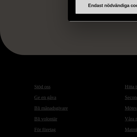
Endast nödvändiga co
FR
Stöd oss
Hitta t
Ge en gåva
Secon
Bli månadsgivare
Mötesp
Bli volontär
Våra m
För företag
Matmi