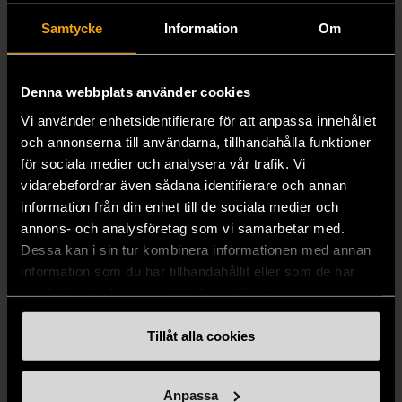
1/5
1/5
Samtycke
Information
Om
& OTHER STORIES
ZARA
& Other Stories -
Zara - Blus med
Blommig sommarklänning
djurmönster
Denna webbplats använder cookies
med knappar
L (42-44)
Vi använder enhetsidentifierare för att anpassa innehållet
M (38-40)
Nytt skick
Mycket gott skick
och annonserna till användarna, tillhandahålla funktioner
för sociala medier och analysera vår trafik. Vi
249 kr
149 kr
vidarebefordrar även sådana identifierare och annan
information från din enhet till de sociala medier och
annons- och analysföretag som vi samarbetar med.
Dessa kan i sin tur kombinera informationen med annan
information som du har tillhandahållit eller som de har
samlat in när du har använt deras tjänster.
Tillåt alla cookies
1/5
Anpassa
H&M