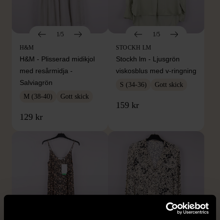
1/5
1/5
H&M
STOCKH LM
H&M - Plisserad midikjol
Stockh lm - Ljusgrön
med resårmidja -
viskosblus med v-ringning
Salviagrön
S (34-36)
Gott skick
M (38-40)
Gott skick
159 kr
129 kr