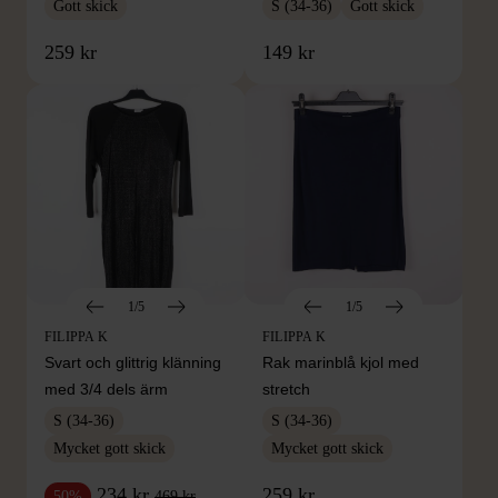
Gott skick
S (34-36)
Gott skick
259 kr
149 kr
1/5
1/5
FILIPPA K
FILIPPA K
Svart och glittrig klänning
Rak marinblå kjol med
med 3/4 dels ärm
stretch
S (34-36)
S (34-36)
Mycket gott skick
Mycket gott skick
234 kr
259 kr
469 kr
50%