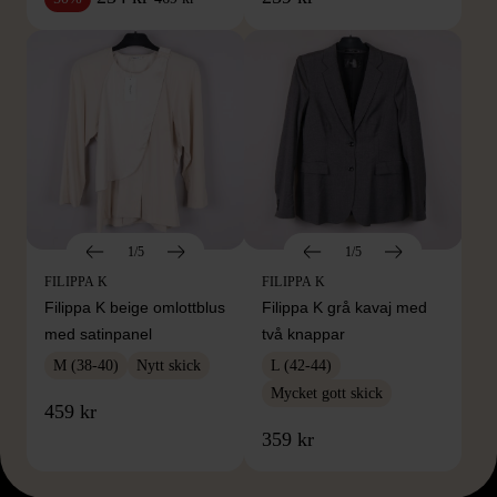
1/5
1/5
FILIPPA K
FILIPPA K
Filippa K beige omlottblus
Filippa K grå kavaj med
med satinpanel
två knappar
M (38-40)
Nytt skick
L (42-44)
Mycket gott skick
459 kr
359 kr