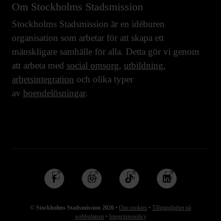
Om Stockholms Stadsmission
Stockholms Stadsmission är en idéburen
organisation som arbetar för att skapa ett
mänskligare samhälle för alla. Detta gör vi genom
att arbeta med
social omsorg
,
utbildning
,
arbetsintegration
och olika typer
av
boendelösningar
.
Följ
Följ
Följ
Följ
oss
oss
oss
oss
på
på
på
på
© Stockholms Stadsmission 2026
•
Om cookies
•
Tillgänglighet på
Facebook
Instagram
TikTok
Linkedin
webbplatsen
•
Integritetspolicy