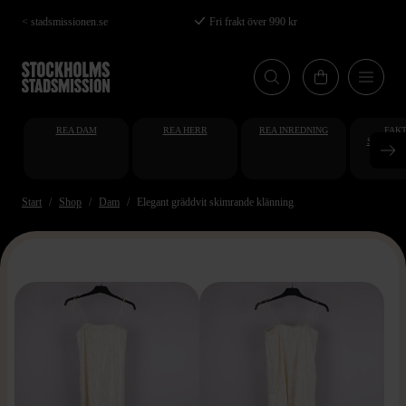
Hoppa
< stadsmissionen.se
Fri frakt över 990 kr
till
huvudinnehåll
REA DAM
REA HERR
REA INREDNING
FAKT
STUDENT
AT
Start
Shop
Dam
Elegant gräddvit skimrande klänning