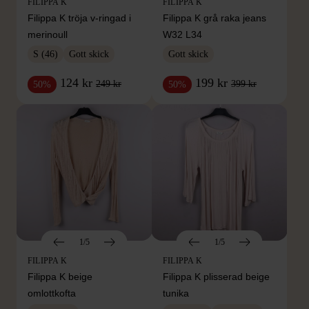
FILIPPA K
FILIPPA K
Filippa K tröja v-ringad i
Filippa K grå raka jeans
merinoull
W32 L34
S (46)
Gott skick
Gott skick
124 kr
199 kr
249 kr
399 kr
50%
50%
1/5
1/5
FILIPPA K
FILIPPA K
Filippa K beige
Filippa K plisserad beige
omlottkofta
tunika