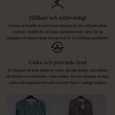
Hållbart och miljövänligt
Genom att handla second hand minskar du din miljöpåverkan
avsevärt. Istället för att köpa nyproducerade varor får du
möjlighet att återanvända och ge nytt liv åt befintliga produkter.
Unika och prisvärda fynd
Vi erbjuder ett brett utbud av varor, allt från kläder och möbler
LIKNANDE PRODUKTER
till böcker och elektronik i våra butiker. Du har chansen att hitta
unika och originella föremål som inte finns i vanliga butiker.
Hitta produkter som påminner om denna