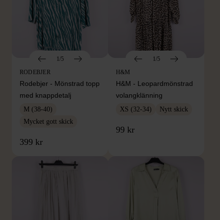
1/5
1/5
RODEBJER
H&M
Rodebjer - Mönstrad topp
H&M - Leopardmönstrad
med knappdetalj
volangklänning
M (38-40)
XS (32-34)
Nytt skick
Mycket gott skick
99 kr
399 kr