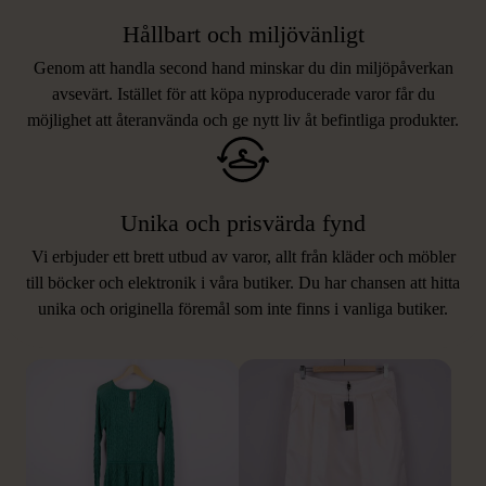
Hållbart och miljövänligt
Genom att handla second hand minskar du din miljöpåverkan
avsevärt. Istället för att köpa nyproducerade varor får du
möjlighet att återanvända och ge nytt liv åt befintliga produkter.
Unika och prisvärda fynd
Vi erbjuder ett brett utbud av varor, allt från kläder och möbler
LIKNANDE PRODUKTER
till böcker och elektronik i våra butiker. Du har chansen att hitta
unika och originella föremål som inte finns i vanliga butiker.
Hitta produkter som påminner om denna