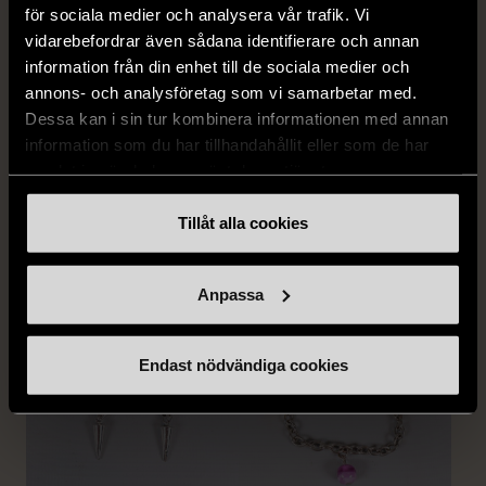
för sociala medier och analysera vår trafik. Vi
vidarebefordrar även sådana identifierare och annan
information från din enhet till de sociala medier och
1/5
1/5
annons- och analysföretag som vi samarbetar med.
Dessa kan i sin tur kombinera informationen med annan
DOBBER
KUMKUM
Dobber - Beige byxor
KumKum Ring i
information som du har tillhandahållit eller som de har
med resårmidja
sterlingsilver med svarta
samlat in när du har använt deras tjänster.
läderimitation
stenar
Tillåt alla cookies
S (34-36)
Nytt skick
Gott skick
179 kr
399 kr
Anpassa
Endast nödvändiga cookies