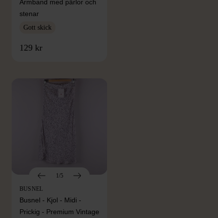
Armband med pärlor och
stenar
Gott skick
FRÅN SAMMA VARUMÄRKE
129 kr
Hitta produkter från samma varumärke
1/5
BUSNEL
Busnel - Kjol - Midi -
Prickig - Premium Vintage