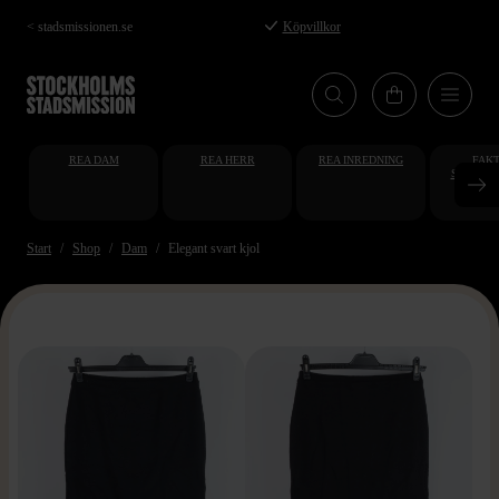
Hoppa
< stadsmissionen.se
Köpvillkor
till
huvudinnehåll
REA DAM
REA HERR
REA INREDNING
FAKT
STUDENT
AT
Start
Shop
Dam
Elegant svart kjol