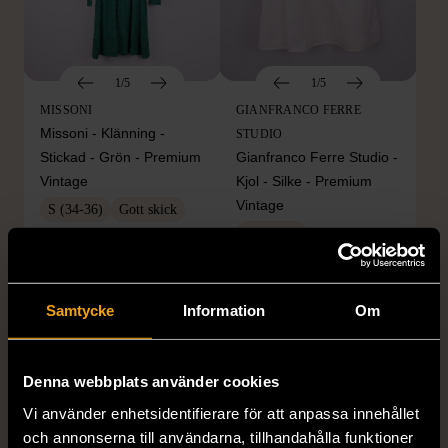
1/5
1/5
MISSONI
GIANFRANCO FERRE
Missoni - Klänning -
STUDIO
Stickad - Grön - Premium
Gianfranco Ferre Studio -
Vintage
Kjol - Silke - Premium
Vintage
S (34-36)
Gott skick
S (34-36)
999 kr
Mycket gott skick
999 kr
Samtycke
Information
Om
Denna webbplats använder cookies
Vi använder enhetsidentifierare för att anpassa innehållet
och annonserna till användarna, tillhandahålla funktioner