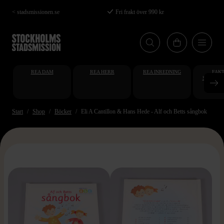
Hoppa
< stadsmissionen.se
Fri frakt över 990 kr
till
huvudinnehåll
REA DAM
REA HERR
REA INREDNING
FAKT
STUDENT
AT
Start
Shop
Böcker
Eli A Cantillon & Hans Hede - Alf och Betts sångbok
>