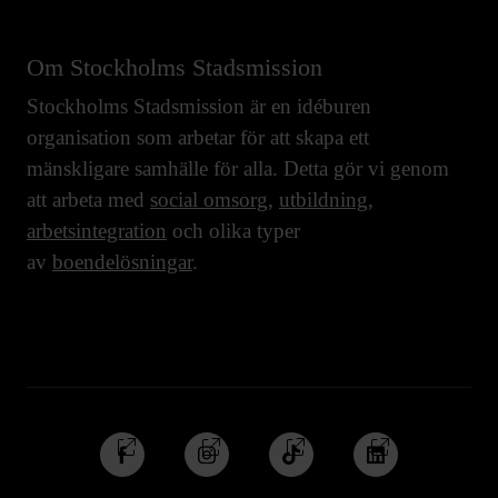
Om Stockholms Stadsmission
Stockholms Stadsmission är en idéburen
organisation som arbetar för att skapa ett
mänskligare samhälle för alla. Detta gör vi genom
att arbeta med
social omsorg
,
utbildning
,
arbetsintegration
och olika typer
av
boendelösningar
.
Följ
Följ
Följ
Följ
oss
oss
oss
oss