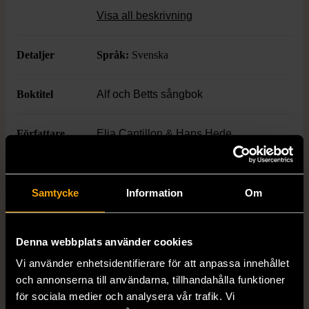
känsla. Hårt omslag och tydlig layout gör
Visa all beskrivning
den lätt att bläddra i och använda.
Detaljer
Språk:
Svenska
Boktitel
Alf och Betts sångbok
Författare
Elia Cantillon & Hans Hede
Skick
Mycket gott skick
Samtycke
Information
Om
Produkten är sparsamt använd, är av fin
kvalitet och ska inte ha några skador eller
förslitningar.
Denna webbplats använder cookies
Läs mer om hur vi bedömer
Vi använder enhetsidentifierare för att anpassa innehållet
och annonserna till användarna, tillhandahålla funktioner
för sociala medier och analysera vår trafik. Vi