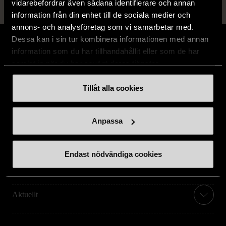
vidarebefordrar även sådana identifierare och annan
information från din enhet till de sociala medier och
annons- och analysföretag som vi samarbetar med.
Dessa kan i sin tur kombinera informationen med annan
information som du har tillhandahållit eller som de har
samlat in när du har använt deras tjänster.
Stöd oss
Tillåt alla cookies
Hitta till oss
Anpassa
Handla second hand online
Endast nödvändiga cookies
Om oss
Aktuellt