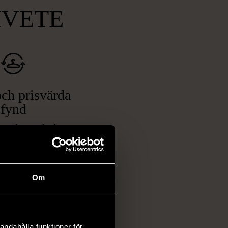
MVETE
ch prisvärda
fynd
 ett brett utbud av
rån kläder och möbler
och elektronik i våra
har chansen att hitta
Om
iginella föremål som
 i vanliga butiker.
ER
andahålla funktioner för