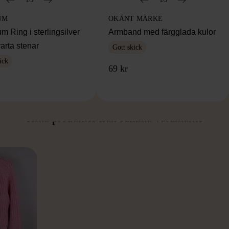
UM
OKÄNT MÄRKE
 Ring i sterlingsilver
Armband med färgglada kulor
arta stenar
Gott skick
ick
69 kr
ÅN SAMMA VARUMÄ
Hitta produkter från samma varumärke