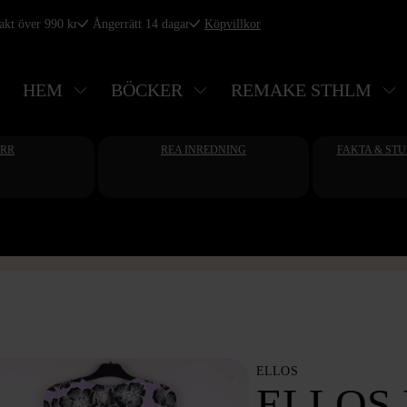
rakt över 990 kr
Ångerrätt 14 dagar
Köpvillkor
HEM
BÖCKER
REMAKE STHLM
ERR
REA INREDNING
FAKTA & ST
ELLOS
ELLOS