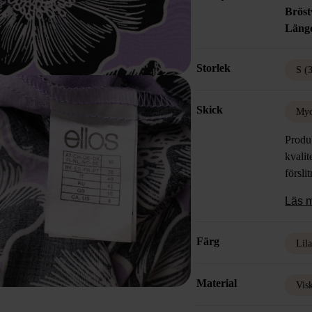
Bröst
Läng
Storlek
S (
Skick
Myc
Produk
kvalit
försli
Läs 
Färg
Lil
Material
Vis