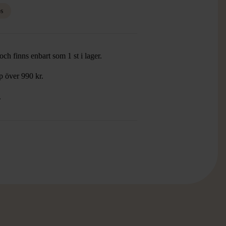
os
ch finns enbart som 1 st i lager.
öp över 990 kr.
.