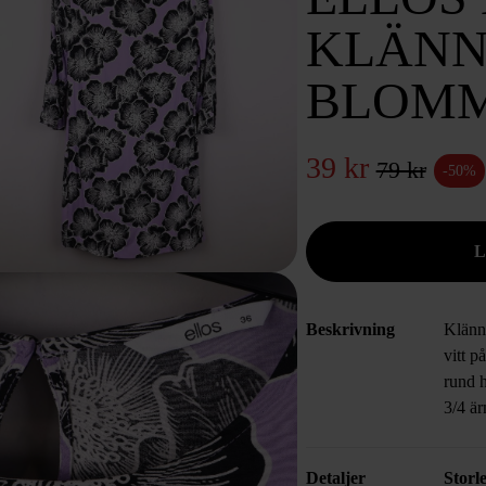
KLÄNN
BLOM
39 kr
79 kr
-50%
Beskrivning
Klänn
vitt p
rund 
3/4 är
Detaljer
Storl