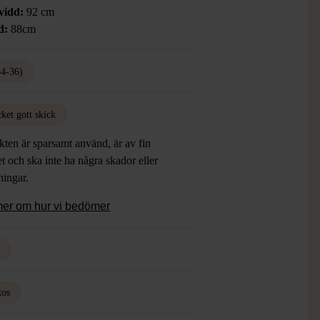
vidd:
92 cm
d:
88cm
34-36)
ket gott skick
ten är sparsamt använd, är av fin
et och ska inte ha några skador eller
tningar.
mer om hur vi bedömer
a
kos