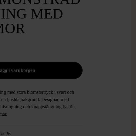
ING MED
MOR
ing med stora blomstertryck i svart och
å en ljuslila bakgrund. Designad med
halsringning och knappstängning baktill.
mar.
ek:
36