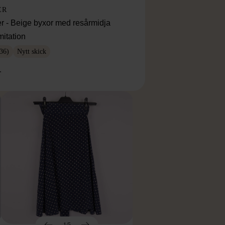
ER
r - Beige byxor med resårmidja
mitation
36)
Nytt skick
r
1/5