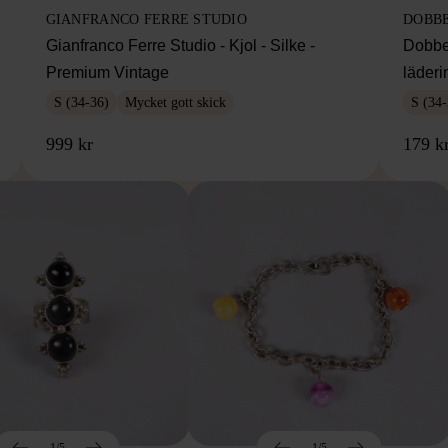
GIANFRANCO FERRE STUDIO
DOBB
Gianfranco Ferre Studio - Kjol - Silke -
Dobbe
Premium Vintage
läderi
S (34-36)
Mycket gott skick
S (34-
999 kr
179 k
1/5
1/5