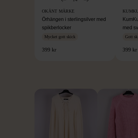
OKÄNT MÄRKE
KUMK
Örhängen i sterlingsilver med
KumKum
spikberlocker
med sv
Mycket gott skick
Gott sk
399 kr
399 kr
FR