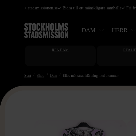
Hoppa
< stadsmissionen.se
Bidra till ett mänskligare samhälle
Fri f
till
huvudinnehåll
DAM
HERR
REA DAM
REA H
Start
Shop
Dam
Ellos mönstrad klänning med blommor