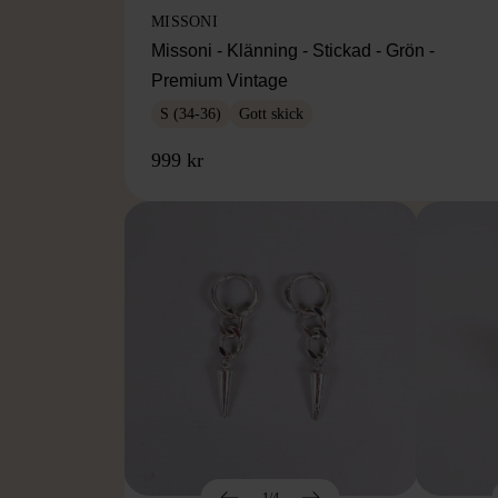
MISSONI
Missoni - Klänning - Stickad - Grön -
Premium Vintage
S (34-36)
Gott skick
999 kr
1/4