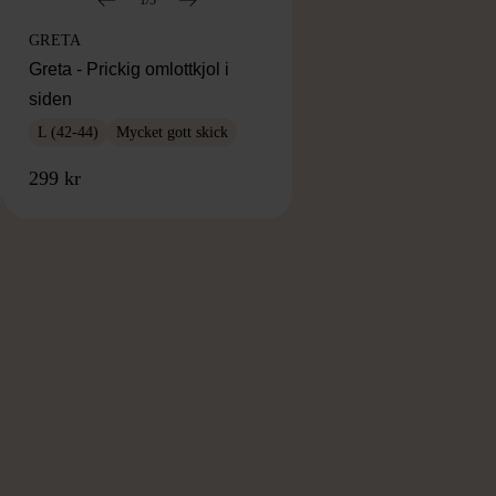
GRETA
Greta - Prickig omlottkjol i
siden
L (42-44)
Mycket gott skick
299 kr
RKE