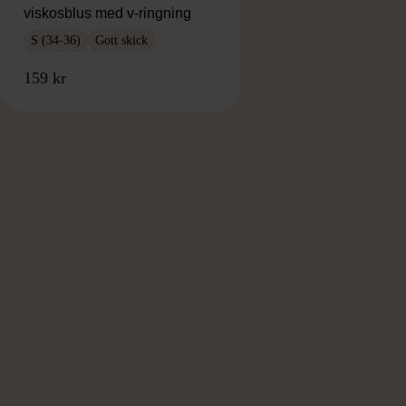
viskosblus med v-ringning
S (34-36)
Gott skick
159 kr
RKE