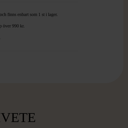
ch finns enbart som 1 st i lager.
öp över 990 kr.
.
MVETE