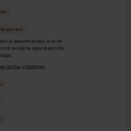
size
ket gott skick
ten är sparsamt använd, är av fin
et och ska inte ha några skador eller
tningar.
mer om hur vi bedömer
n
os