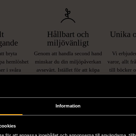
lt
Hållbart och
Unika o
gande
miljövänligt
att bryta
Genom att handla second hand
Vi erbjuder
pa hemlöshet
minskar du din miljöpåverkan
varor, allt f
er i svåra
avsevärt. Istället för att köpa
till böcker 
i våra butiker
nyproducerade varor får du
butiker. Du 
ner som står
möjlighet att återanvända och ge
unika och or
naden på ett
nytt liv åt befintliga produkter.
inte finns
IKNANDE PRODUKT
sätt.
Information
Hitta produkter som påminner om denna
cookies
e för att anpassa innehållet och annonserna till användarna, tillh