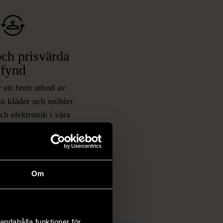
ch prisvärda
fynd
 ett brett utbud av
rån kläder och möbler
och elektronik i våra
har chansen att hitta
iginella föremål som
 i vanliga butiker.
ER
Om
andahålla funktioner för