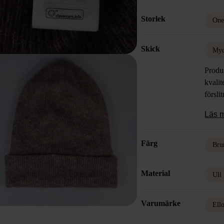
Storlek
One
Skick
Myc
Produk
kvalit
försli
Läs 
Färg
Bru
Material
Ull
Varumärke
Ell