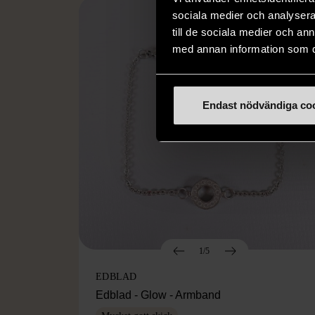
sociala medier och analysera 
till de sociala medier och a
med annan information som du 
Endast nödvändiga co
1/5
EDBLAD
Edblad - Glow - Armband