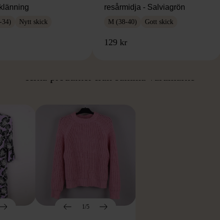
klänning
resårmidja - Salviagrön
-34)
Nytt skick
M (38-40)
Gott skick
129 kr
ÅN SAMMA VARUMÄ
Hitta produkter från samma varumärke
1/5