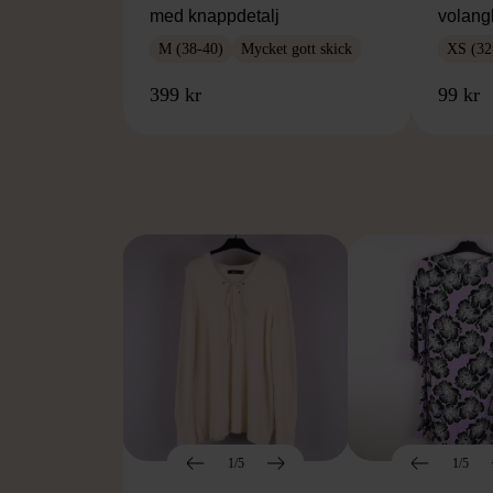
med knappdetalj
volang
M (38-40)
Mycket gott skick
XS (32
399 kr
99 kr
FR
1/5
1/5