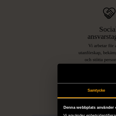
Socia
ansvarsta
Vi arbetar för 
utanförskap, bekäm
och stötta person
livssituationer och 
arbetstränar perso
utanför arbetsmark
L
eller annat 
Samtycke
Denna webbplats använder 
Vi använder enhetsidentifierar