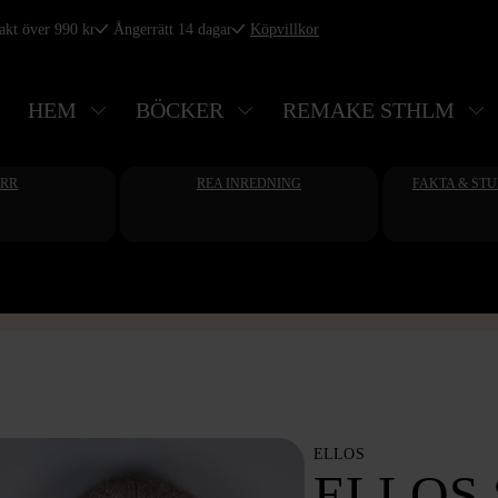
rakt över 990 kr
Ångerrätt 14 dagar
Köpvillkor
HEM
BÖCKER
REMAKE STHLM
ERR
REA INREDNING
FAKTA & ST
ELLOS
ELLOS