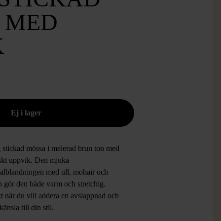
 MED
K
 stickad mössa i melerad brun ton med
iskt uppvik. Den mjuka
ialblandningen med ull, mohair och
n gör den både varm och stretchig.
t när du vill addera en avslappnad och
känsla till din stil.