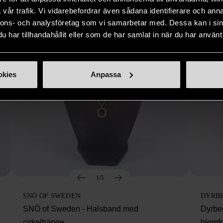
vår trafik. Vi vidarebefordrar även sådana identifierare och anna
nnons- och analysföretag som vi samarbetar med. Dessa kan i sin
har tillhandahållit eller som de har samlat in när du har använt 
okies
Anpassa
1/5
SNÖ OF SWEDEN
DYRB
SNÖ of Sweden - Halsband med
Dyrbe
cirkelhänge
blomf