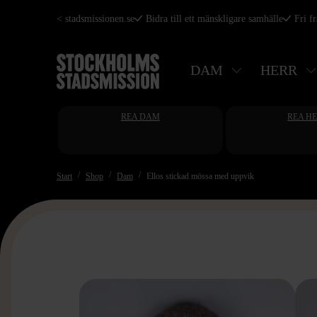
Hoppa
< stadsmissionen.se
Bidra till ett mänskligare samhälle
Fri f
till
huvudinnehåll
DAM
HERR
REA DAM
REA H
Start
Shop
Dam
Ellos stickad mössa med uppvik