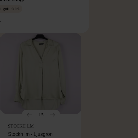
 gott skick
r
1/5
STOCKH LM
Stockh lm - Ljusgrön