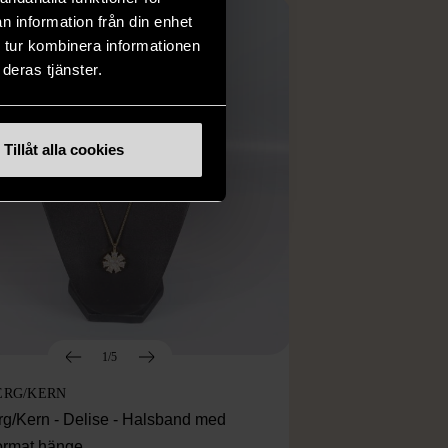
n information från din enhet
 tur kombinera informationen
deras tjänster.
Tillåt alla cookies
1/5
ERG/KERN
rg/Kern - Delise - Halsband med
ormat hänge