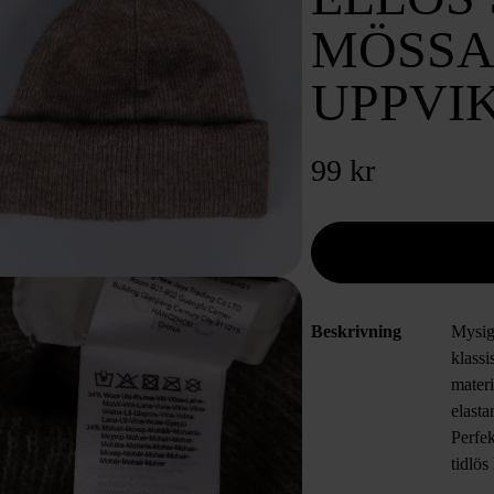
MÖSSA
UPPVI
99 kr
Beskrivning
Mysig
klass
mater
elasta
Perfek
tidlös 