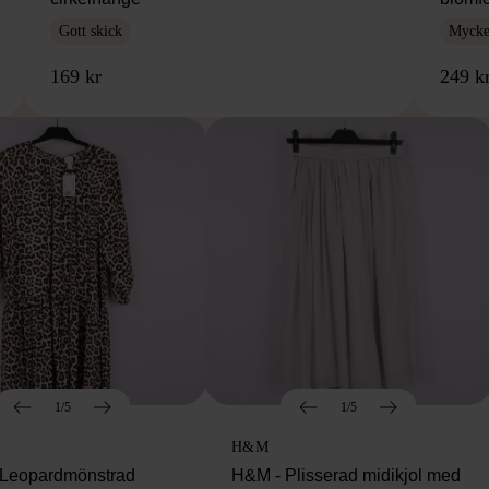
Gott skick
Mycket
169 kr
249 k
1/5
1/5
H&M
Leopardmönstrad
H&M - Plisserad midikjol med