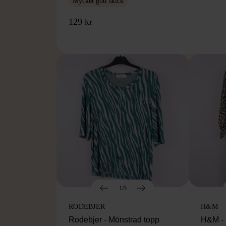
Mycket gott skick
129 kr
1/5
RODEBJER
H&M
Rodebjer - Mönstrad topp
H&M - 