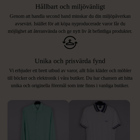
Hållbart och miljövänligt
Genom att handla second hand minskar du din miljöpåverkan
avsevärt. Istället för att köpa nyproducerade varor får du
möjlighet att återanvända och ge nytt liv åt befintliga produkter.
Unika och prisvärda fynd
Vi erbjuder ett brett utbud av varor, allt från kläder och möbler
LIKNANDE PRODUKTER
till böcker och elektronik i våra butiker. Du har chansen att hitta
unika och originella föremål som inte finns i vanliga butiker.
Hitta produkter som påminner om denna