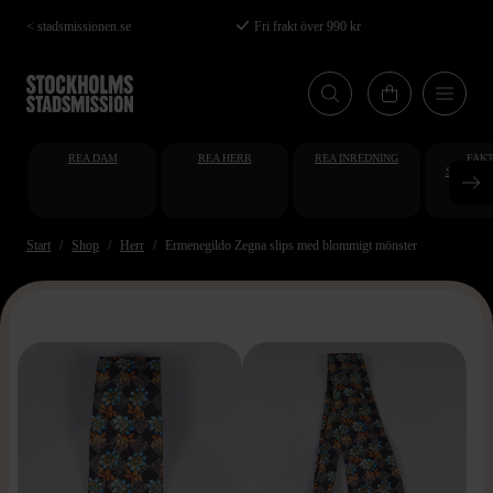
Hoppa
< stadsmissionen.se
Fri frakt över 990 kr
till
huvudinnehåll
REA DAM
REA HERR
REA INREDNING
FAKT
STUDENT
AT
Start
Shop
Herr
Ermenegildo Zegna slips med blommigt mönster