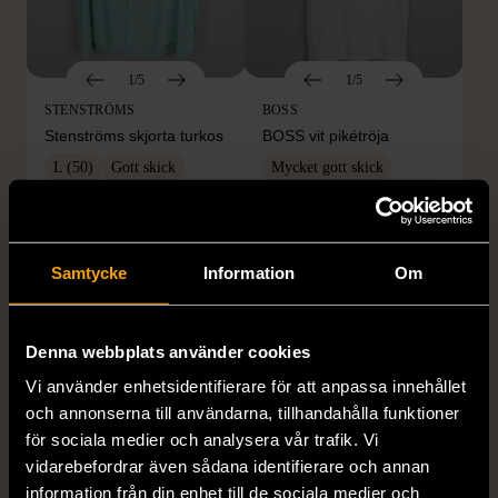
1/5
1/5
STENSTRÖMS
BOSS
Stenströms skjorta turkos
BOSS vit pikétröja
L (50)
Gott skick
Mycket gott skick
259 kr
279 kr
Samtycke
Information
Om
Denna webbplats använder cookies
Vi använder enhetsidentifierare för att anpassa innehållet
och annonserna till användarna, tillhandahålla funktioner
för sociala medier och analysera vår trafik. Vi
vidarebefordrar även sådana identifierare och annan
1/5
1/5
information från din enhet till de sociala medier och
BY TEESHOPPEN
HILDITCH & KEY