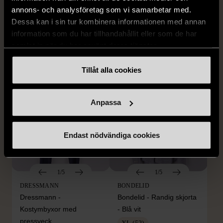
annons- och analysföretag som vi samarbetar med.
By TeeShoppen 2-delar
Hilditch & Key linneskjorta
Dessa kan i sin tur kombinera informationen med annan
mörkblå kostym
med bröstficka
information som du har tillhandahållit eller som de har
XXL (54)
Nytt skick
Mycket gott skick
samlat in när du har använt deras tjänster.
399 kr
399 kr
Tillåt alla cookies
Anpassa
Endast nödvändiga cookies
1/5
1/5
DRESSMANN
BONDELID
Dressmann -
Bondelid - Randig skjorta
Kostymbyxor med
- Blå vit
pressveck