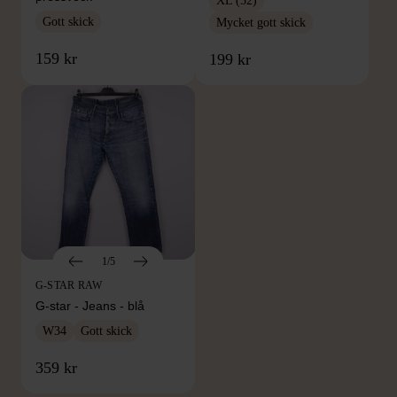
XL (52)
Gott skick
Mycket gott skick
159 kr
199 kr
1/5
G-STAR RAW
G-star - Jeans - blå
W34
Gott skick
FRÅN SAMMA VARUMÄRKE
359 kr
Hitta produkter från samma varumärke