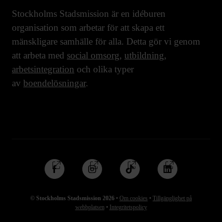
Stockholms Stadsmission är en idéburen
organisation som arbetar för att skapa ett
mänskligare samhälle för alla. Detta gör vi genom
att arbeta med
social omsorg
,
utbildning
,
arbetsintegration
och olika typer
av
boendelösningar
.
Följ
Följ
Följ
Följ
oss
oss
oss
oss
på
på
på
på
© Stockholms Stadsmission 2026
•
Om cookies
•
Tillgänglighet på
Facebook
Instagram
TikTok
Linkedin
webbplatsen
•
Integritetspolicy