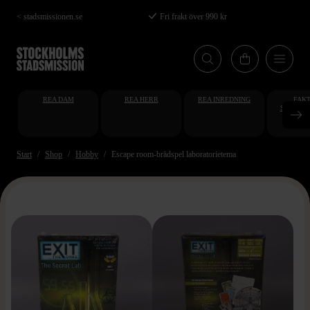
Hoppa
< stadsmissionen.se
Fri frakt över 990 kr
till
huvudinnehåll
REA DAM
REA HERR
REA INREDNING
FAKT
STUDENT
AT
Start
Shop
Hobby
Escape room-brädspel laboratorietema