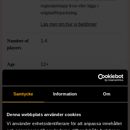
orginalprislapp kvar eller ligga i
originalförpackning.
Läs mer om hur vi bedömer
Number of
1-4
players
Age
12+
Varumärke
Kosmos
Samtycke
Information
Om
Produkten är unik och finns enbart som 1 st i lager.
Denna webbplats använder cookies
Fri frakt på alla köp över 990 kr.
Vi använder enhetsidentifierare för att anpassa innehållet