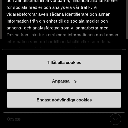
14 dagars ångerrät.
och annonserna till användarna, tillhandahålla funktioner
för sociala medier och analysera vår trafik. Vi
vidarebefordrar även sådana identifierare och annan
information från din enhet till de sociala medier och
annons- och analysföretag som vi samarbetar med.
Dessa kan i sin tur kombinera informationen med annan
information som du har tillhandahållit eller som de har
samlat in när du har använt deras tjänster.
Tillåt alla cookies
Stöd oss
Anpassa
Hitta till oss
Endast nödvändiga cookies
Handla second hand online
Om oss