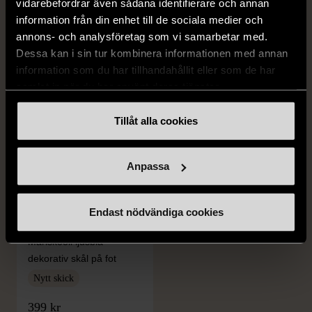
FRÅN SAMMA VARUMÄRKE
vidarebefordrar även sådana identifierare och annan
information från din enhet till de sociala medier och
Hitta produkter från samma varumärke
annons- och analysföretag som vi samarbetar med.
Dessa kan i sin tur kombinera informationen med annan
information som du har tillhandahållit eller som de har
samlat in när du har använt deras tjänster.
Tillåt alla cookies
Anpassa
1/5
IITTALA
Endast nödvändiga cookies
Iittala Marimekko
Mariskooli ljusblå
dekorativ skål på fot
Nytt skick
399 kr