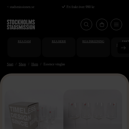
Hoppa
< stadsmissionen.se
Fri frakt över 990 kr
till
huvudinnehåll
REA DAM
REA HERR
REA INREDNING
FAKT
STUDENT
AT
Start
Shop
Hem
Essence vinglas