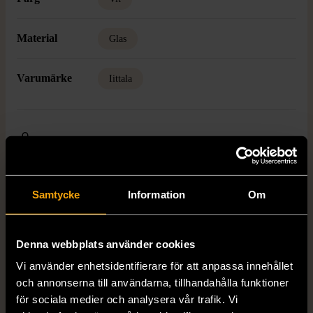
Material
Glas
Varumärke
Iittala
Produkten är unik och finns enbart som 1 st i lager.
Fri frakt på alla köp över 990 kr.
Samtycke
Information
Om
14 dagars ångerrät.
Denna webbplats använder cookies
Vi använder enhetsidentifierare för att anpassa innehållet
och annonserna till användarna, tillhandahålla funktioner
för sociala medier och analysera vår trafik. Vi