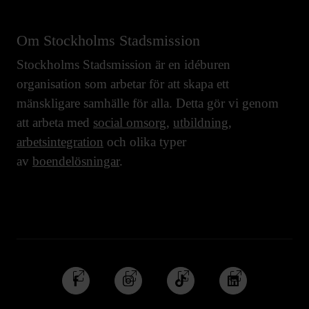
Om Stockholms Stadsmission
Stockholms Stadsmission är en idéburen
organisation som arbetar för att skapa ett
mänskligare samhälle för alla. Detta gör vi genom
att arbeta med
social omsorg
,
utbildning
,
arbetsintegration
och olika typer
av
boendelösningar
.
Följ
Följ
Följ
Följ
oss
oss
oss
oss
på
på
på
på