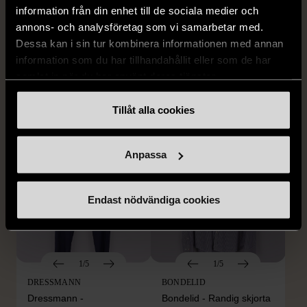
1/5
1/5
information från din enhet till de sociala medier och
annons- och analysföretag som vi samarbetar med.
BY TEESHOPPEN
HILDITCH & KEY
By TeeShoppen 2-delar
Hilditch & Key linneskjorta
Dessa kan i sin tur kombinera informationen med annan
mörkblå kostym
med bröstficka
information som du har tillhandahållit eller som de har
samlat in när du har använt deras tjänster.
XXL (54)
Nytt skick
Mycket gott skick
399 kr
399 kr
Tillåt alla cookies
Anpassa
Endast nödvändiga cookies
1/5
1/5
DRESSMANN
BONDELID
Dressmann -
Bondelid - Randig skjorta