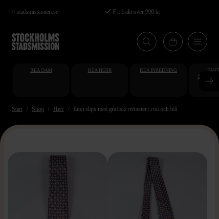
Hoppa
< stadsmissionen.se
Fri frakt över 990 kr
till
huvudinnehåll
REA DAM
REA HERR
REA INREDNING
FAKT
STUDENT
AT
Start
Shop
Herr
Eton slips med grafiskt mönster i röd och blå