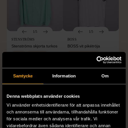
1/5
1/5
STENSTRÖMS
BOSS
Stenströms skjorta turkos
BOSS vit pikétröja
L (50)
Gott skick
Mycket gott skick
259 kr
279 kr
Samtycke
Information
Om
Denna webbplats använder cookies
Vi använder enhetsidentifierare för att anpassa innehållet
och annonserna till användarna, tillhandahålla funktioner
för sociala medier och analysera vår trafik. Vi
vidarebefordrar även sådana identifierare och annan