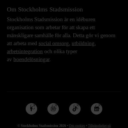
Om Stockholms Stadsmission
Stockholms Stadsmission är en idéburen
organisation som arbetar för att skapa ett
mänskligare samhälle för alla. Detta gör vi genom
att arbeta med
social omsorg
,
utbildning
,
arbetsintegration
och olika typer
av
boendelösningar
.
Följ
Följ
Följ
Följ
oss
oss
oss
oss
på
på
på
på
© Stockholms Stadsmission 2026
•
Om cookies
•
Tillgänglighet på
Facebook
Instagram
TikTok
Linkedin