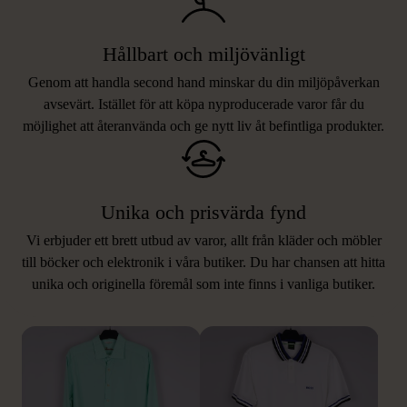
Hållbart och miljövänligt
Genom att handla second hand minskar du din miljöpåverkan
avsevärt. Istället för att köpa nyproducerade varor får du
möjlighet att återanvända och ge nytt liv åt befintliga produkter.
Unika och prisvärda fynd
Vi erbjuder ett brett utbud av varor, allt från kläder och möbler
LIKNANDE PRODUKTER
till böcker och elektronik i våra butiker. Du har chansen att hitta
unika och originella föremål som inte finns i vanliga butiker.
Hitta produkter som påminner om denna