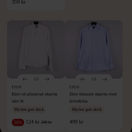
FRÅN SAMMA VARUMÄRKE
359 kr
Hitta produkter från samma varumärke
1/5
1/5
ETON
ETON
Eton vit plisserad skjorta
Eton klassisk skjorta med
slim fit
bröstficka
Mycket gott skick
Mycket gott skick
124 kr
499 kr
249 kr
50%