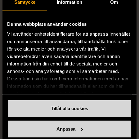
Samtycke
Information
Om
Denna webbplats använder cookies
Vi använder enhetsidentifierare för att anpassa innehållet
och annonserna till användarna, tillhandahålla funktioner
för sociala medier och analysera vår trafik. Vi
vidarebefordrar även sådana identifierare och annan
1/5
1/5
information från din enhet till de sociala medier och
EXCELLENT HOUSEWARE
EXCELLENT HOUSEWARE
annons- och analysföretag som vi samarbetar med.
Excellent
Excellent
Dessa kan i sin tur kombinera informationen med annan
Houseware/Siaki
Houseware/Siaki
information som du har tillhandahållit eller som de har
Porcelain - Portionsgryta
Porcelain - Portionsgryta
samlat in när du har använt deras tjänster.
med lock - Orange - 55cl
med lock 2st - 55cl
Nytt skick
Gott skick
Tillåt alla cookies
99 kr
99 kr
Anpassa