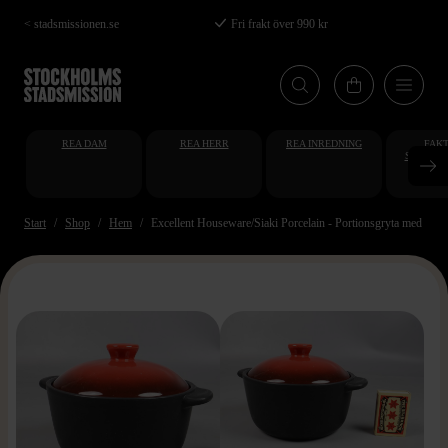
Hoppa
< stadsmissionen.se
Fri frakt över 990 kr
till
huvudinnehåll
REA DAM
REA HERR
REA INREDNING
FAKT
STUDENT
AT
Start
Shop
Hem
Excellent Houseware/Siaki Porcelain - Portionsgryta med lock 