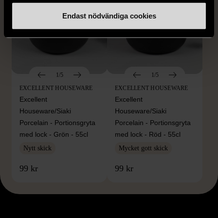
Endast nödvändiga cookies
1/5
1/5
EXCELLENT HOUSEWARE
EXCELLENT HOUSEWARE
Excellent
Excellent
Houseware/Siaki
Houseware/Siaki
Porcelain - Portionsgryta
Porcelain - Portionsgryta
med lock - Grön - 55cl
med lock - Röd - 55cl
Nytt skick
Mycket gott skick
99 kr
99 kr