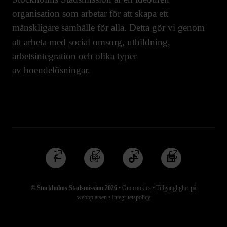
organisation som arbetar för att skapa ett
mänskligare samhälle för alla. Detta gör vi genom
att arbeta med
social omsorg
,
utbildning
,
arbetsintegration
och olika typer
av
boendelösningar
.
Följ
Följ
Följ
Följ
oss
oss
oss
oss
på
på
på
på
© Stockholms Stadsmission 2026
•
Om cookies
•
Tillgänglighet på
Facebook
Instagram
TikTok
Linkedin
webbplatsen
•
Integritetspolicy