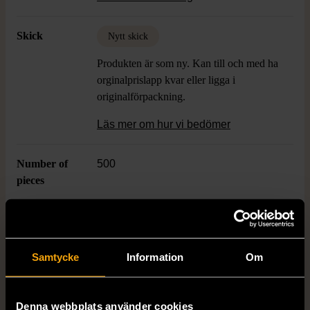
pusselmotiv.
Skick
Nytt skick
Produkten är som ny. Kan till och med ha
orginalprislapp kvar eller ligga i
originalförpackning.
Läs mer om hur vi bedömer
Number of
500
pieces
Dimensions
335 x 490 mm
Samtycke
Information
Om
Varumärke
Fame puzzles
Denna webbplats använder cookies