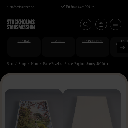
Hoppa
< stadsmissionen.se
Fri frakt över 990 kr
till
huvudinnehåll
REA DAM
REA HERR
REA INREDNING
FAKT
STUDENT
AT
Start
Shop
Hem
Fame Puzzles - Pussel England Surrey 500 bitar