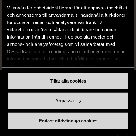
Produkten är unik och finns enbart som 1 st i lager.
Vi använder enhetsidentifierare för att anpassa innehållet
och annonserna till användarna, tillhandahålla funktioner
Fri frakt på alla köp över 990 kr.
för sociala medier och analysera vår trafik. Vi
14 dagars ångerrät.
vidarebefordrar även sådana identifierare och annan
information från din enhet till de sociala medier och
annons- och analysföretag som vi samarbetar med.
Dessa kan i sin tur kombinera informationen med annan
information som du har tillhandahållit eller som de har
samlat in när du har använt deras tjänster.
Tillåt alla cookies
Anpassa
Stöd oss
Endast nödvändiga cookies
Hitta till oss