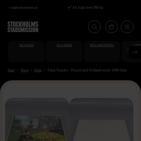
Hoppa
< stadsmissionen.se
Fri frakt över 990 kr
till
huvudinnehåll
REA DAM
REA HERR
REA INREDNING
FAKT
STUDENT
AT
Start
Shop
Hem
Fame Puzzles - Pussel med Holland-motiv 1000 bitar