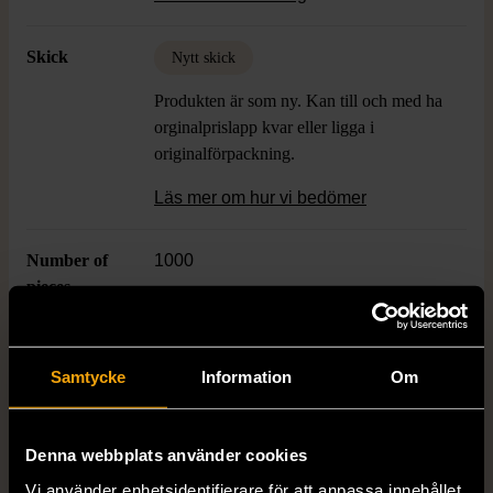
gillar att samla eller lägga pussel med
klassisk känsla.
Skick
Nytt skick
Produkten är som ny. Kan till och med ha
orginalprislapp kvar eller ligga i
originalförpackning.
Läs mer om hur vi bedömer
Number of
1000
pieces
Varumärke
Fame puzzles
Samtycke
Information
Om
Produkten är unik och finns enbart som 1 st i lager.
Denna webbplats använder cookies
Vi använder enhetsidentifierare för att anpassa innehållet
Fri frakt på alla köp över 990 kr.