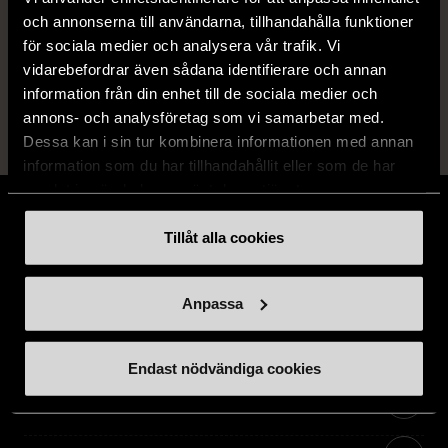
och annonserna till användarna, tillhandahålla funktioner
14 dagars ångerrät.
för sociala medier och analysera vår trafik. Vi
vidarebefordrar även sådana identifierare och annan
information från din enhet till de sociala medier och
annons- och analysföretag som vi samarbetar med.
Dessa kan i sin tur kombinera informationen med annan
information som du har tillhandahållit eller som de har
samlat in när du har använt deras tjänster.
Tillåt alla cookies
Stöd oss
Anpassa
Hitta till oss
Endast nödvändiga cookies
Handla second hand online