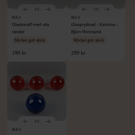
1/5
1/5
IKEA
IKEA
Glaskaraff med vita
Glasprydnad - Karisma -
ränder
Björn Rönnqvist
Mycket gott skick
Mycket gott skick
199 kr
299 kr
1/5
IKEA