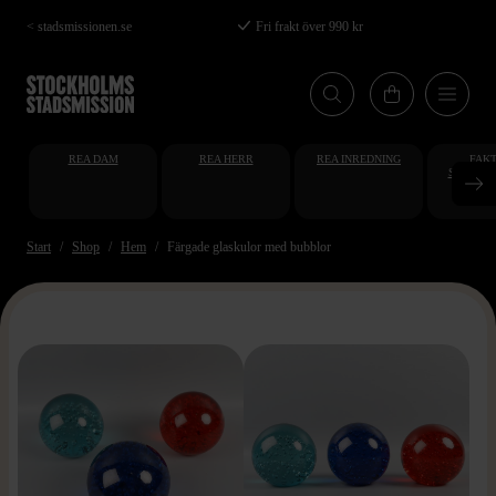
Hoppa
< stadsmissionen.se
Fri frakt över 990 kr
Ångerrätt 14 dagar
till
huvudinnehåll
REA DAM
REA HERR
REA INREDNING
FAKT
STUDENT
AT
Start
Shop
Hem
Färgade glaskulor med bubblor