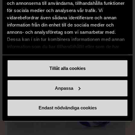
och annonserna till användarna, tillhandahålla funktioner
för sociala medier och analysera vår trafik. Vi
vidarebefordrar även sådana identifierare och annan
information från din enhet till de sociala medier och
annons- och analysföretag som vi samarbetar med.
Dessa kan i sin tur kombinera informationen med annan
1/5
1/5
information som du har tillhandahållit eller som de har
IKEA
IKEA
samlat in när du har använt deras tjänster.
IKEA Vit blomformad vas
Randiga blomkrukor i set
Gott skick
Gott skick
Tillåt alla cookies
259 kr
139 kr
Anpassa
Endast nödvändiga cookies