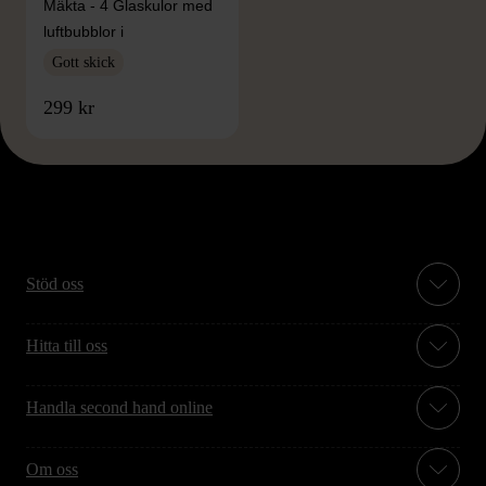
Mäkta - 4 Glaskulor med
luftbubblor i
Gott skick
299 kr
Stöd oss
Hitta till oss
Handla second hand online
Om oss