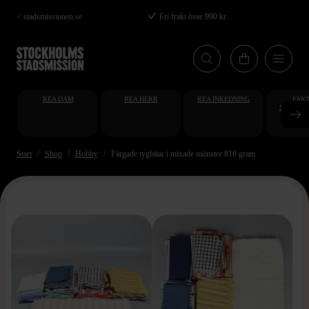
Hoppa
< stadsmissionen.se
Fri frakt över 990 kr
till
huvudinnehåll
REA DAM
REA HERR
REA INREDNING
FAKT
STUDENT
AT
Start
Shop
Hobby
Färgade tygbitar i mixade mönster 810 gram