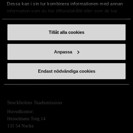
Dessa kan i sin tur kombinera informationen med annan
Stöd oss
information som du har tillhandahållit eller som de har
samlat in när du har använt deras tjänster.
Hitta till oss
Tillåt alla cookies
Handla second hand online
Anpassa
Om oss
Endast nödvändiga cookies
Aktuellt
Stockholms Stadsmission
Huvudkontor:
Hesselmans Torg 14
131 54 Nacka