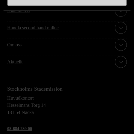
Hitta till oss
Handla second hand online
Om oss
Aktuellt
Stockholms Stadsmission
Huvudkontor:
Hesselmans Torg 14
131 54 Nacka
08-684 230 00