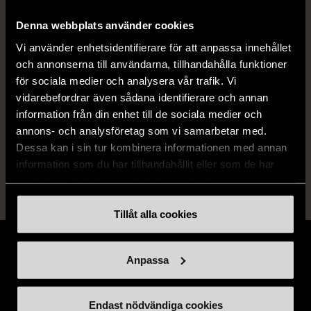
Varumärke
Tactic
Denna webbplats använder cookies
Vi använder enhetsidentifierare för att anpassa innehållet
och annonserna till användarna, tillhandahålla funktioner
Produkten är unik och finns enbart som 1 st i lager.
för sociala medier och analysera vår trafik. Vi
vidarebefordrar även sådana identifierare och annan
Fri frakt på alla köp över 990 kr.
information från din enhet till de sociala medier och
14 dagars ångerrät.
annons- och analysföretag som vi samarbetar med.
Dessa kan i sin tur kombinera informationen med annan
information som du har tillhandahållit eller som de har
samlat in när du har använt deras tjänster.
Tillåt alla cookies
Anpassa
Stöd oss
Endast nödvändiga cookies