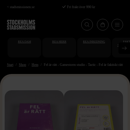
Hoppa
< stadsmissionen.se
Fri frakt över 990 kr
till
huvudinnehåll
REA DAM
REA HERR
REA INREDNING
FAKT
STUDENT
AT
Start
Shop
Hem
Fel är rätt - Gamestorm studio - Tactic - Fel är faktiskt rätt - Fr