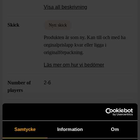
modern och lekfull. Lätt att förvara och ta
Visa all beskrivning
med till festen eller spelkvällen.
Skick
Nytt skick
Produkten är som ny. Kan till och med ha
orginalprislapp kvar eller ligga i
originalförpackning.
Läs mer om hur vi bedömer
Number of
2-6
players
Language
Svenska
Age
15+
Samtycke
Information
Om