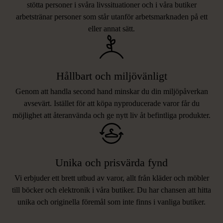
stötta personer i svåra livssituationer och i våra butiker
arbetstränar personer som står utanför arbetsmarknaden på ett
eller annat sätt.
Hållbart och miljövänligt
Genom att handla second hand minskar du din miljöpåverkan
avsevärt. Istället för att köpa nyproducerade varor får du
möjlighet att återanvända och ge nytt liv åt befintliga produkter.
Unika och prisvärda fynd
Vi erbjuder ett brett utbud av varor, allt från kläder och möbler
LIKNANDE PRODUKTER
till böcker och elektronik i våra butiker. Du har chansen att hitta
unika och originella föremål som inte finns i vanliga butiker.
Hitta produkter som påminner om denna