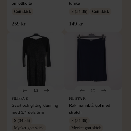
omlottkofta
tunika
Gott skick
S (34-36)
Gott skick
259 kr
149 kr
1/5
1/5
FILIPPA K
FILIPPA K
Svart och glittrig klänning
Rak marinblå kjol med
med 3/4 dels ärm
stretch
S (34-36)
S (34-36)
Mycket gott skick
Mycket gott skick