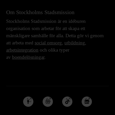
Om Stockholms Stadsmission
Stockholms Stadsmission är en idéburen
organisation som arbetar för att skapa ett
mänskligare samhälle för alla. Detta gör vi genom
att arbeta med
social omsorg
,
utbildning
,
arbetsintegration
och olika typer
av
boendelösningar
.
Följ
Följ
Följ
Följ
oss
oss
oss
oss
på
på
på
på