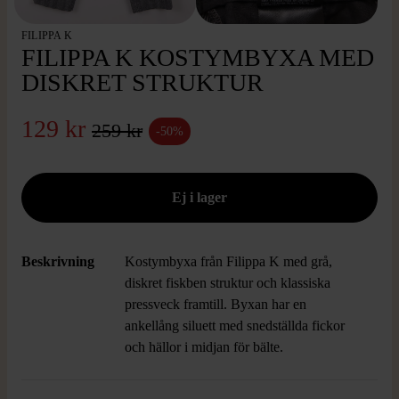
FILIPPA K
FILIPPA K KOSTYMBYXA MED
DISKRET STRUKTUR
129 kr
259 kr
-50%
Beskrivning
Kostymbyxa från Filippa K med grå,
diskret fiskben struktur och klassiska
pressveck framtill. Byxan har en
ankellång siluett med snedställda fickor
och hällor i midjan för bälte.