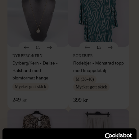
1/5
1/5
DYRBERG/KERN
RODEBJER
Dyrberg/Kern - Delise -
Rodebjer - Mönstrad topp
Halsband med
med knappdetalj
blomformat hänge
M (38-40)
Mycket gott skick
Mycket gott skick
249 kr
399 kr