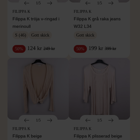
1/5
1/5
FILIPPA K
FILIPPA K
Filippa K tröja v-ringad i
Filippa K grå raka jeans
merinoull
W32 L34
S (46)
Gott skick
Gott skick
124 kr
199 kr
249 kr
399 kr
50%
50%
1/5
1/5
FILIPPA K
FILIPPA K
Filippa K beige
Filippa K plisserad beige