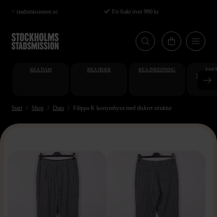
Hoppa
< stadsmissionen.se
Fri frakt över 990 kr
till
huvudinnehåll
REA DAM
REA HERR
REA INREDNING
FAKT
STUDENT
AT
Start
Shop
Dam
Filippa K kostymbyxa med diskret struktur