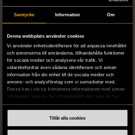
Samtycke
Information
Om
1/5
1/5
Denna webbplats använder cookies
H&M
H&M
Vi använder enhetsidentifierare för att anpassa innehållet
H&M - Leopardmönstrad
H&M - Plisserad midikjol
och annonserna till användarna, tillhandahålla funktioner
volangklänning
med resårmidja -
för sociala medier och analysera vår trafik. Vi
Salviagrön
XS (32-34)
Nytt skick
vidarebefordrar även sådana identifierare och annan
M (38-40)
Gott skick
99 kr
information från din enhet till de sociala medier och
129 kr
annons- och analysföretag som vi samarbetar med.
Dessa kan i sin tur kombinera informationen med annan
information som du har tillhandahållit eller som de har
samlat in när du har använt deras tjänster.
Tillåt alla cookies