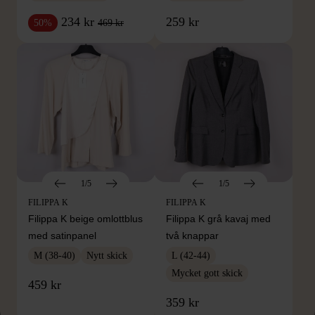
234 kr
259 kr
469 kr
50%
1/5
1/5
FILIPPA K
FILIPPA K
Filippa K beige omlottblus
Filippa K grå kavaj med
med satinpanel
två knappar
M (38-40)
Nytt skick
L (42-44)
Mycket gott skick
459 kr
359 kr