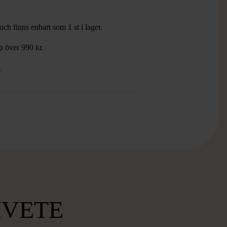
ch finns enbart som 1 st i lager.
öp över 990 kr.
.
MVETE