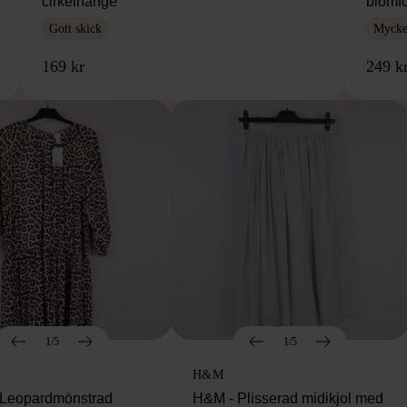
cirkelhänge
blomf
Gott skick
Mycket
169 kr
249 k
1/5
1/5
H&M
Leopardmönstrad
H&M - Plisserad midikjol med