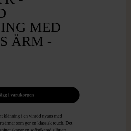
D
ING MED
LS ÄRM -
nt klänning i en vinröd nyans med
rtsärmar som ger en klassisk touch. Det
snittet skapar en sofistikerad silhuett,