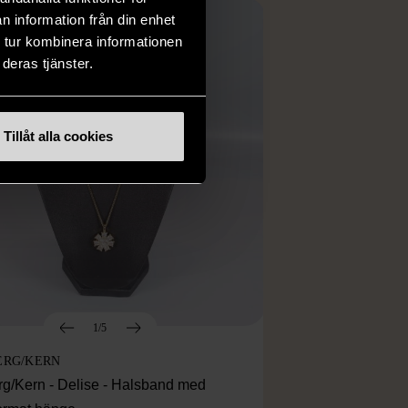
n information från din enhet
 tur kombinera informationen
deras tjänster.
Tillåt alla cookies
1/5
ERG/KERN
rg/Kern - Delise - Halsband med