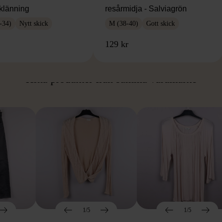
klänning
resårmidja - Salviagrön
-34)
Nytt skick
M (38-40)
Gott skick
129 kr
ÅN SAMMA VARUMÄ
Hitta produkter från samma varumärke
1/5
1/5