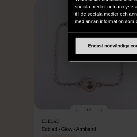
sociala medier och analysera 
till de sociala medier och a
med annan information som du 
Endast nödvändiga co
1/5
EDBLAD
Edblad - Glow - Armband