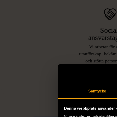
Socia
ansvarsta
Vi arbetar för 
utanförskap, bekäm
och stötta person
livssituationer och 
arbetstränar perso
utanför arbetsmark
L
eller annat 
Samtycke
Denna webbplats använder 
Vi använder enhetsidentifierar