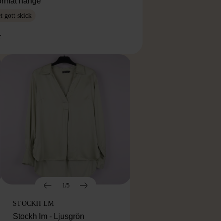
ormat hänge
 gott skick
r
1/5
STOCKH LM
Stockh lm - Ljusgrön