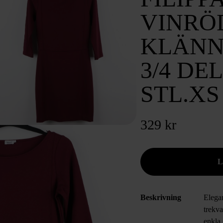
VINRÖ
KLÄNN
3/4 DE
STL.XS
329 kr
Beskrivning
Elega
trekva
enkla 