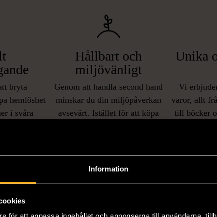
lt
Hållbart och
Unika o
gande
miljövänligt
att bryta
Genom att handla second hand
Vi erbjuder
pa hemlöshet
minskar du din miljöpåverkan
varor, allt f
er i svåra
avsevärt. Istället för att köpa
till böcker 
i våra butiker
nyproducerade varor får du
butiker. Du 
ner som står
möjlighet att återanvända och ge
unika och or
naden på ett
nytt liv åt befintliga produkter.
inte finns
IKNANDE PRODUKT
sätt.
Information
Hitta produkter som påminner om denna
cookies
e för att anpassa innehållet och annonserna till användarna, tillh