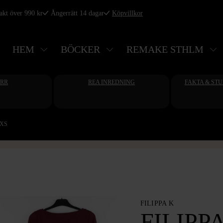
rakt över 990 kr
Ångerrätt 14 dagar
Köpvillkor
HEM
BÖCKER
REMAKE STHLM
ERR
REA INREDNING
FAKTA & ST
l.XS
FILIPPA K
FILIPPA