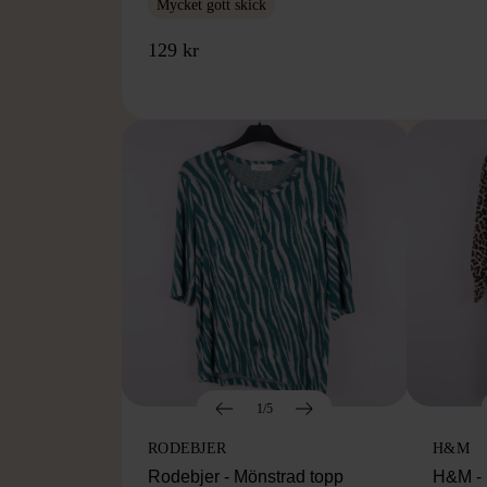
Mycket gott skick
129 kr
1/5
RODEBJER
H&M
Rodebjer - Mönstrad topp
H&M - 