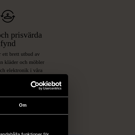
ch prisvärda
fynd
 ett brett utbud av
rån kläder och möbler
och elektronik i våra
har chansen att hitta
iginella föremål som
 i vanliga butiker.
ER
Om
andahålla funktioner för