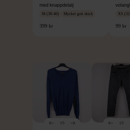
med knappdetalj
volang
M (38-40)
Mycket gott skick
XS (32
399 kr
99 kr
FR
1/5
1/5