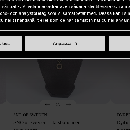
vår trafik. Vi vidarebefordrar även sådana identifierare och anna
nnons- och analysföretag som vi samarbetar med. Dessa kan i sin
har tillhandahållit eller som de har samlat in när du har använt 
okies
Anpassa
1/5
SNÖ OF SWEDEN
DYRB
SNÖ of Sweden - Halsband med
Dyrbe