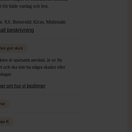
t för både vardag och fest.
ek: XS. Bröstvidd: 82cm, Midjemått:
 Längd: 90cm
all beskrivning
ket gott skick
ten är sparsamt använd, är av fin
et och ska inte ha några skador eller
tningar.
mer om hur vi bedömer
röd
ippa K