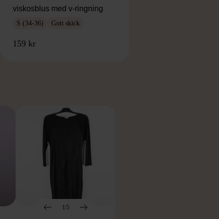
viskosblus med v-ringning
S (34-36)
Gott skick
159 kr
RKE
1/5