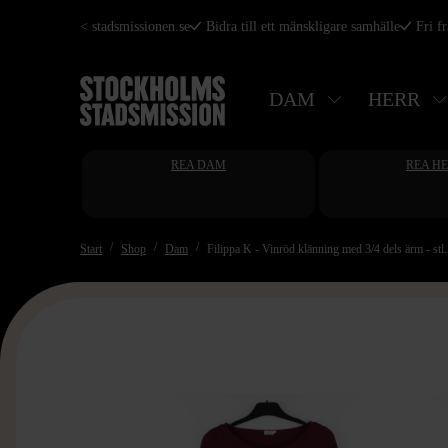
Hoppa
< stadsmissionen.se
Bidra till ett mänskligare samhälle
Fri f
till
huvudinnehåll
DAM
HERR
REA DAM
REA H
Start
Shop
Dam
Filippa K - Vinröd klänning med 3/4 dels ärm - st