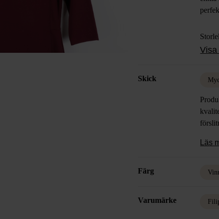
perfek
Storl
68cm,
Visa 
Skick
Myc
Produk
kvalit
försli
Läs 
Färg
Vin
Varumärke
Fil