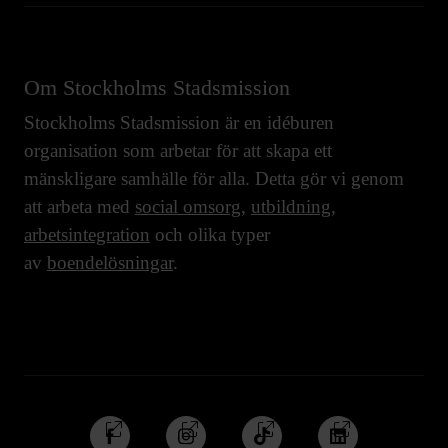
Om Stockholms Stadsmission
Stockholms Stadsmission är en idéburen
organisation som arbetar för att skapa ett
mänskligare samhälle för alla. Detta gör vi genom
att arbeta med
social omsorg
,
utbildning
,
arbetsintegration
och olika typer
av
boendelösningar
.
Följ
Följ
Följ
Följ