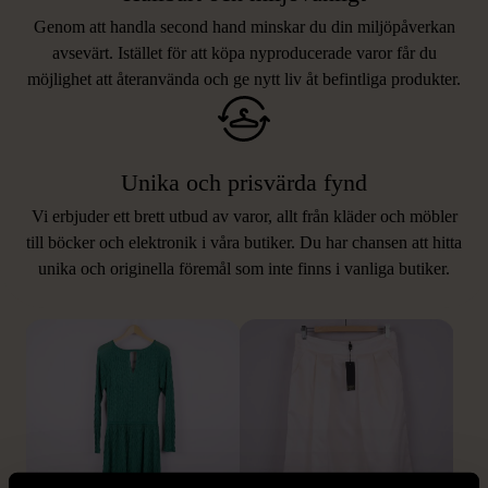
Genom att handla second hand minskar du din miljöpåverkan
avsevärt. Istället för att köpa nyproducerade varor får du
möjlighet att återanvända och ge nytt liv åt befintliga produkter.
Unika och prisvärda fynd
Vi erbjuder ett brett utbud av varor, allt från kläder och möbler
LIKNANDE PRODUKTER
till böcker och elektronik i våra butiker. Du har chansen att hitta
unika och originella föremål som inte finns i vanliga butiker.
Hitta produkter som påminner om denna