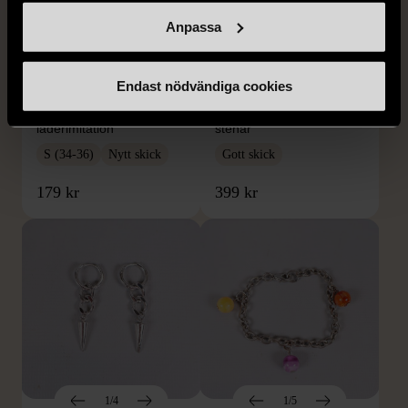
Anpassa
1/5
1/5
DOBBER
KUMKUM
Dobber - Beige byxor
KumKum Ring i
Endast nödvändiga cookies
med resårmidja
sterlingsilver med svarta
läderimitation
stenar
S (34-36)
Nytt skick
Gott skick
179 kr
399 kr
1/4
1/5