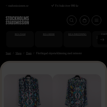
Hoppa
< stadsmissionen.se
Fri frakt över 990 kr
till
huvudinnehåll
REA DAM
REA HERR
REA INREDNING
FAKT
STUDENT
AT
Start
Shop
Dam
Flerfärgad skjorta/klänning med mönster