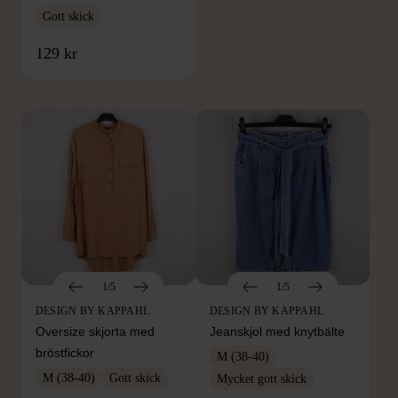
Gott skick
FRÅN SAMMA VARUMÄRKE
129 kr
Hitta produkter från samma varumärke
1/5
1/5
DESIGN BY KAPPAHL
DESIGN BY KAPPAHL
Oversize skjorta med
Jeanskjol med knytbälte
bröstfickor
M (38-40)
M (38-40)
Gott skick
Mycket gott skick