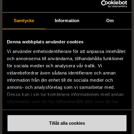
1/5
1/5
Samtycke
Information
Om
MISSONI
GIANFRANCO FERRE
Missoni - Klänning -
STUDIO
Stickad - Grön - Premium
Gianfranco Ferre Studio -
Denna webbplats använder cookies
Vintage
Kjol - Silke - Premium
Vintage
Vi använder enhetsidentifierare för att anpassa innehållet
S (34-36)
Gott skick
och annonserna till användarna, tillhandahålla funktioner
S (34-36)
999 kr
för sociala medier och analysera vår trafik. Vi
Mycket gott skick
vidarebefordrar även sådana identifierare och annan
999 kr
information från din enhet till de sociala medier och
annons- och analysföretag som vi samarbetar med.
Dessa kan i sin tur kombinera informationen med annan
information som du har tillhandahållit eller som de har
samlat in när du har använt deras tjänster.
Tillåt alla cookies