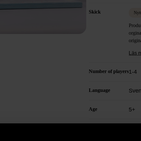
Skick
Nyt
Produ
orgina
origin
Läs 
Number of players
1-4
Language
Sve
Age
5+
Produkten är unik o