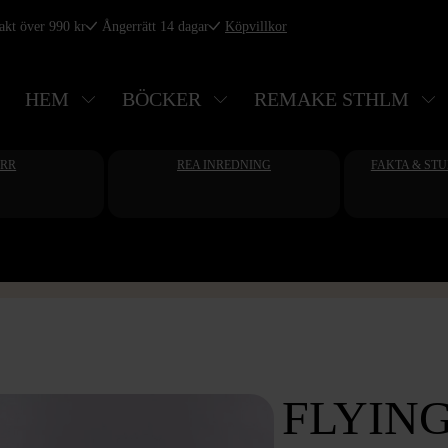
rakt över 990 kr
Ångerrätt 14 dagar
Köpvillkor
HEM
BÖCKER
REMAKE STHLM
ERR
REA INREDNING
FAKTA & ST
FLYING