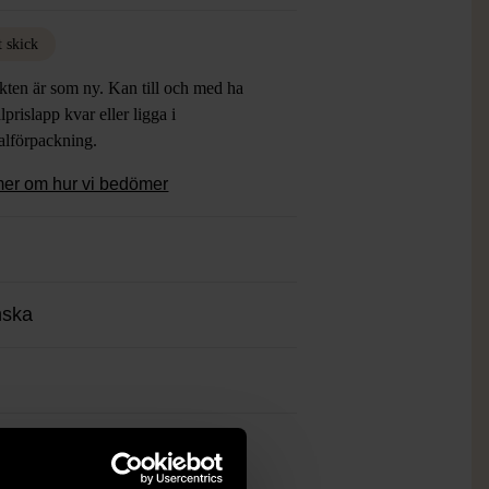
t skick
kten är som ny. Kan till och med ha
lprislapp kvar eller ligga i
alförpackning.
mer om hur vi bedömer
nska
ch finns enbart som 1 st i lager.