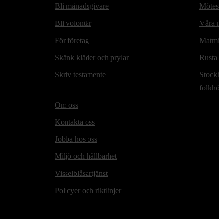
Bli månadsgivare
Mötesp
Bli volontär
Våra m
För företag
Matmi
Skänk kläder och prylar
Rusta
Skriv testamente
Stock
folkh
Om oss
Kontakta oss
Jobba hos oss
Miljö och hållbarhet
Visselblåsartjänst
Policyer och riktlinjer