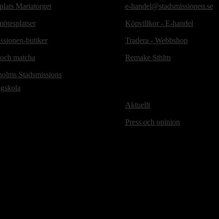
lats Mariatorget
e-handel@stadsmissionen.se
ötesplatser
Köpvillkor - E-handel
ssionen-butiker
Tradera - Webbshop
 och matcha
Remake Sthlm
holms Stadsmissions
ögskola
Aktuellt
Press och opinion