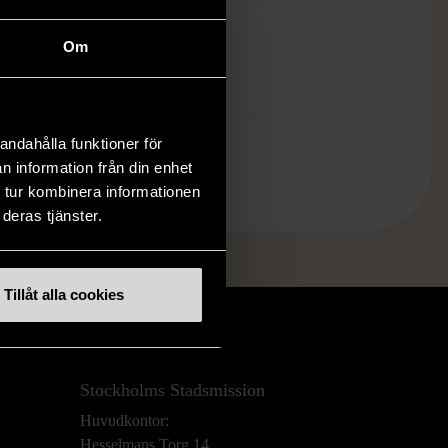
öp över 990 kr.
Om
.
andahålla funktioner för
n information från din enhet
 tur kombinera informationen
deras tjänster.
Tillåt alla cookies
Stockholms Stadsmission
Huvudkontor:
Hesselmans Torg 14