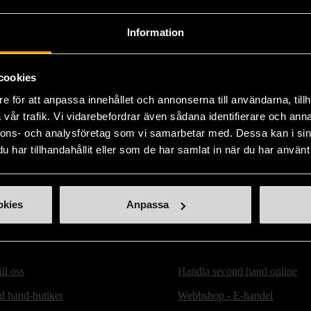
Fri frakt på alla k
Information
14 dagars ångerrät
cookies
e för att anpassa innehållet och annonserna till användarna, tillh
vår trafik. Vi vidarebefordrar även sådana identifierare och anna
nnons- och analysföretag som vi samarbetar med. Dessa kan i sin
har tillhandahållit eller som de har samlat in när du har använt 
okies
Anpassa
ill oss
Handla second hand online
d hand-butiker
Webbshop - E-handel