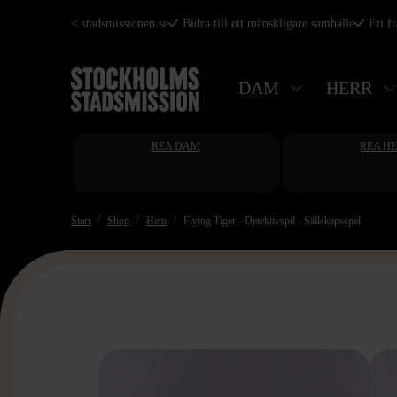
Hoppa
< stadsmissionen.se
Bidra till ett mänskligare samhälle
Fri f
till
huvudinnehåll
DAM
HERR
REA DAM
REA H
Start
Shop
Hem
Flying Tiger - Detektivspil - Sällskapsspel