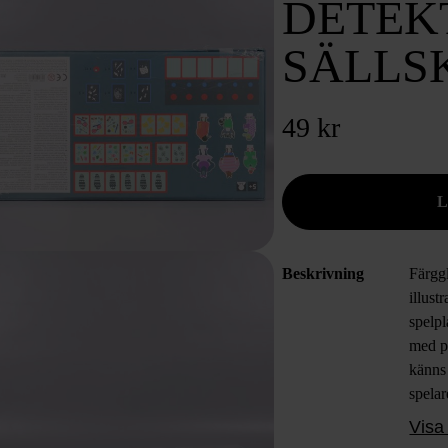
DETEKT
SÄLLS
49 kr
Beskrivning
Färggl
illust
spelp
med p
känns
spelar
vilket
Visa 
enkelt