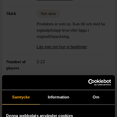
passar för både stora och mindre sällskap.
Presenteras i en stadig box perfekt för
Skick
Nytt skick
förvaring eller att ta med till vänner.
Produkten är som ny. Kan till och med ha
orginalprislapp kvar eller ligga i
originalförpackning.
Läs mer om hur vi bedömer
Number of
2-12
players
Age
14+
Samtycke
Information
Om
Varumärke
Kylskåpspoesi
Denna webbplats använder cookies