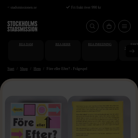
Hoppa
< stadsmissionen.se
Fri frakt över 990 kr
till
huvudinnehåll
REA DAM
REA HERR
REA INREDNING
FAKT
STUDENT
AT
Start
Shop
Hem
Före eller Efter? - Frågespel