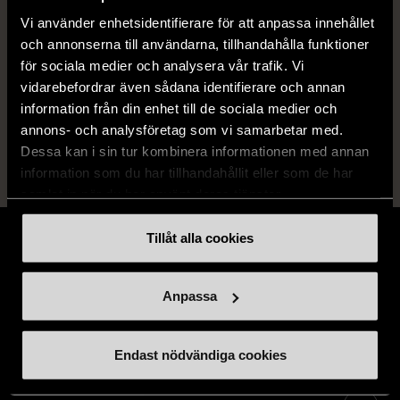
Produkten är unik och finns enbart som 1 st i lager.
Vi använder enhetsidentifierare för att anpassa innehållet
och annonserna till användarna, tillhandahålla funktioner
Fri frakt på alla köp över 990 kr.
för sociala medier och analysera vår trafik. Vi
14 dagars ångerrät.
vidarebefordrar även sådana identifierare och annan
information från din enhet till de sociala medier och
annons- och analysföretag som vi samarbetar med.
Dessa kan i sin tur kombinera informationen med annan
information som du har tillhandahållit eller som de har
samlat in när du har använt deras tjänster.
Tillåt alla cookies
Anpassa
Stöd oss
Endast nödvändiga cookies
Hitta till oss