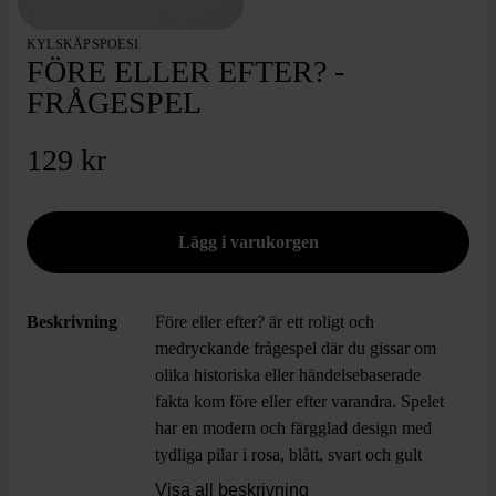
KYLSKÅPSPOESI
FÖRE ELLER EFTER? -
FRÅGESPEL
129 kr
Beskrivning
Före eller efter? är ett roligt och
medryckande frågespel där du gissar om
olika historiska eller händelsebaserade
fakta kom före eller efter varandra. Spelet
har en modern och färgglad design med
tydliga pilar i rosa, blått, svart och gult
som verkligen poppar. Lättspelat och
Visa all beskrivning