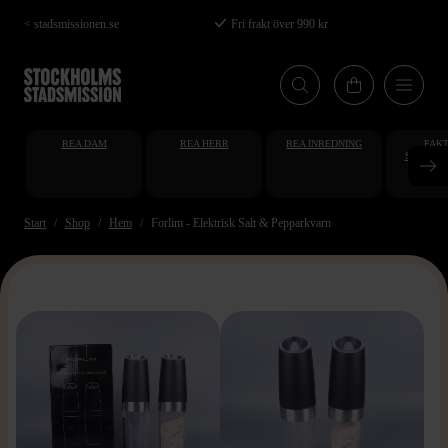
Hoppa
< stadsmissionen.se
Fri frakt över 990 kr
till
huvudinnehåll
REA DAM
REA HERR
REA INREDNING
FAKT
STUDENT
AT
Start
Shop
Hem
Forlim - Elektrisk Salt & Pepparkvarn