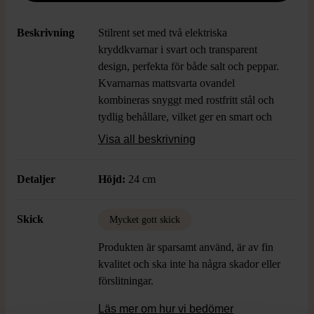
Beskrivning
Stilrent set med två elektriska
kryddkvarnar i svart och transparent
design, perfekta för både salt och peppar.
Kvarnarnas mattsvarta ovandel
kombineras snyggt med rostfritt stål och
tydlig behållare, vilket ger en smart och
modern look till köket. Batterier måste
Visa all beskrivning
köpas till
Detaljer
Höjd:
24 cm
Skick
Mycket gott skick
Produkten är sparsamt använd, är av fin
kvalitet och ska inte ha några skador eller
förslitningar.
Läs mer om hur vi bedömer