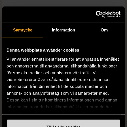
Dimensions
Mått ca: Diameter: 6 cm, Höjd: 24 cm
Samtycke
Information
Om
Färg
Svart
Varumärke
Forlim
Denna webbplats använder cookies
Vi använder enhetsidentifierare för att anpassa innehållet
och annonserna till användarna, tillhandahålla funktioner
Produkten är unik och finns enbart som 1 st i lager.
för sociala medier och analysera vår trafik. Vi
vidarebefordrar även sådana identifierare och annan
Fri frakt på alla köp över 990 kr.
information från din enhet till de sociala medier och
annons- och analysföretag som vi samarbetar med.
14 dagars ångerrät.
Dessa kan i sin tur kombinera informationen med annan
information som du har tillhandahållit eller som de har
samlat in när du har använt deras tjänster.