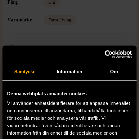
Färg
Grå
Varumärke
Form Living
Produkten är unik och finns enbart som 1 st i lager.
Fri frakt på alla köp över 990 kr.
Samtycke
Information
Om
14 dagars ångerrät.
Denna webbplats använder cookies
Vi använder enhetsidentifierare för att anpassa innehållet
och annonserna till användarna, tillhandahålla funktioner
för sociala medier och analysera vår trafik. Vi
FRÅN SAMMA VARUMÄRKE
vidarebefordrar även sådana identifierare och annan
information från din enhet till de sociala medier och
Hitta produkter från samma varumärke