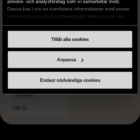
annons- och analysföretag som vi samarbetar med.
Dessa kan i sin tur kombinera informationen med annan
information som du har tillhandahållit eller som de har
samlat in när du har använt deras tjänster.
Tillåt alla cookies
Anpassa
1/5
FORM LIVING
Endast nödvändiga cookies
Form Living Grå tomte
Nytt skick
149 kr