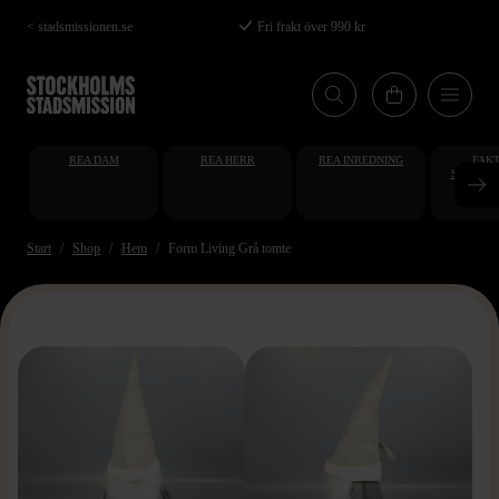
Hoppa
< stadsmissionen.se
Fri frakt över 990 kr
till
huvudinnehåll
REA DAM
REA HERR
REA INREDNING
FAKT
STUDENT
AT
Start
Shop
Hem
Form Living Grå tomte