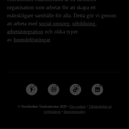
organisation som arbetar för att skapa ett
mänskligare samhälle för alla. Detta gör vi genom
att arbeta med
social omsorg
,
utbildning
,
arbetsintegration
och olika typer
av
boendelösningar
.
Följ
Följ
Följ
Följ
oss
oss
oss
oss
på
på
på
på
© Stockholms Stadsmission 2026
•
Om cookies
•
Tillgänglighet på
Facebook
Instagram
TikTok
Linkedin
webbplatsen
•
Integritetspolicy