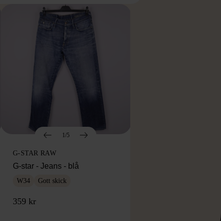
1/5
G-STAR RAW
G-star - Jeans - blå
W34
Gott skick
359 kr