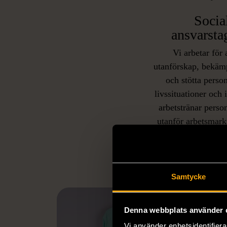
Socia
ansvarsta
Vi arbetar för 
utanförskap, bekäm
och stötta person
livssituationer och 
arbetstränar perso
utanför arbetsmark
L
eller annat 
Samtycke
Denna webbplats använder 
Vi använder enhetsidentifierar