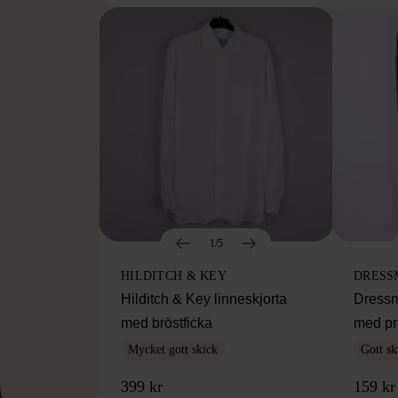
1/5
HILDITCH & KEY
DRESS
Hilditch & Key linneskjorta
Dressm
med bröstficka
med pr
Mycket gott skick
Gott sk
399 kr
159 kr