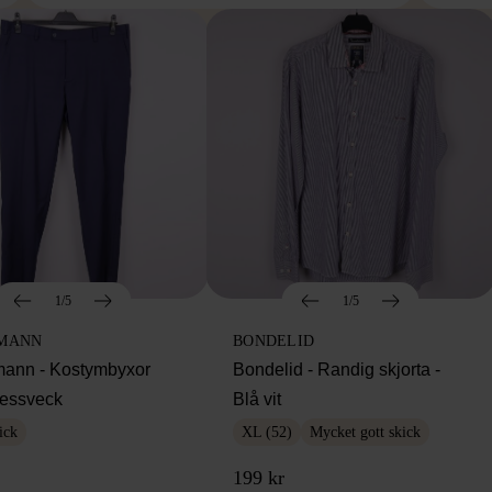
1/5
1/5
MANN
BONDELID
ann - Kostymbyxor
Bondelid - Randig skjorta -
essveck
Blå vit
ick
XL (52)
Mycket gott skick
199 kr