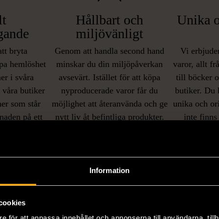
lt
Hållbart och
Unika o
gande
miljövänligt
att bryta
Genom att handla second hand
Vi erbjuder
pa hemlöshet
minskar du din miljöpåverkan
varor, allt f
er i svåra
avsevärt. Istället för att köpa
till böcker 
i våra butiker
nyproducerade varor får du
butiker. Du 
ner som står
möjlighet att återanvända och ge
unika och or
naden på ett
nytt liv åt befintliga produkter.
inte finns
IKNANDE PRODUKT
sätt.
Hitta produkter som påminner om denna
Information
cookies
e för att anpassa innehållet och annonserna till användarna, tillh