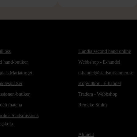
ill oss
Handla second hand online
d hand-butiker
Webbshop - E-handel
lats Mariatorget
e-handel@stadsmissionen.se
ötesplatser
Köpvillkor - E-handel
ssionen-butiker
Tradera - Webbshop
 och matcha
Remake Sthlm
holms Stadsmissions
ögskola
Aktuellt