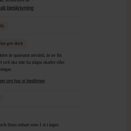
ärke: Okänt
all beskrivning
 ca Midjevidd: 92cm Innerbenslängd:
50)
 Mörkblå
ial: Okänt
: Gott skick
ket gott skick
ten är sparsamt använd, är av fin
et och ska inte ha några skador eller
tningar.
mer om hur vi bedömer
ch finns enbart som 1 st i lager.