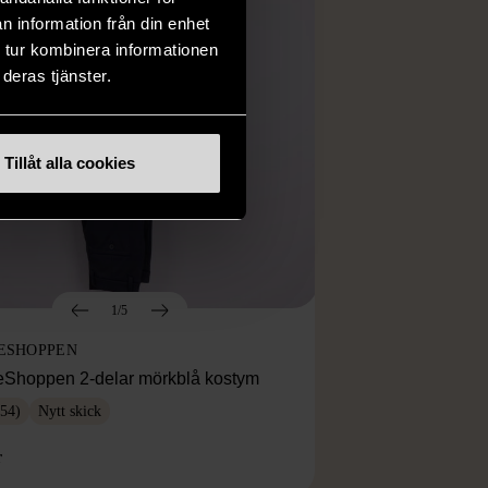
n information från din enhet
 tur kombinera informationen
deras tjänster.
Tillåt alla cookies
1/5
ESHOPPEN
eShoppen 2-delar mörkblå kostym
54)
Nytt skick
r