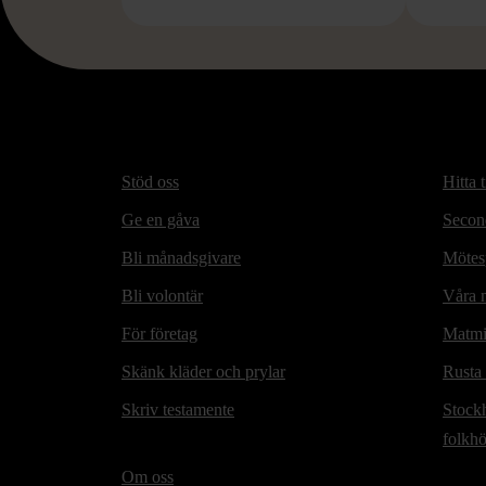
Stöd oss
Hitta t
Ge en gåva
Secon
Bli månadsgivare
Mötesp
Bli volontär
Våra m
För företag
Matmi
Skänk kläder och prylar
Rusta
Skriv testamente
Stock
folkh
Om oss