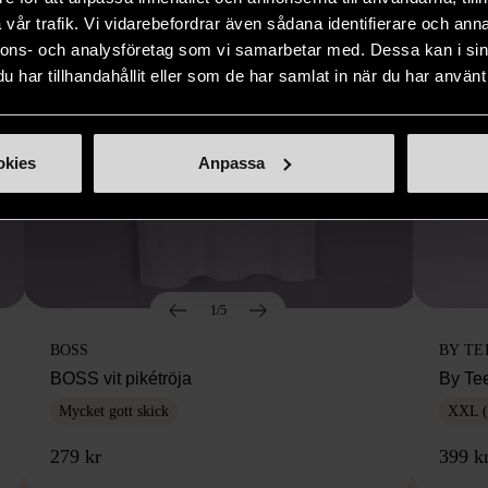
vår trafik. Vi vidarebefordrar även sådana identifierare och anna
nnons- och analysföretag som vi samarbetar med. Dessa kan i sin
har tillhandahållit eller som de har samlat in när du har använt 
okies
Anpassa
1/5
BOSS
BY TE
BOSS vit pikétröja
By Te
Mycket gott skick
XXL (
279 kr
399 k