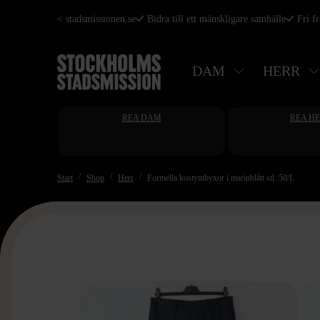
Hoppa
< stadsmissionen.se
Bidra till ett mänskligare samhälle
Fri f
till
huvudinnehåll
DAM
HERR
REA DAM
REA H
Start
Shop
Herr
Formella kostymbyxor i marinblått stl. 50/L