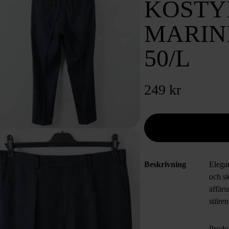
KOSTY
MARIN
50/L
249 kr
Beskrivning
Elega
och s
affärs
stilre
Produ