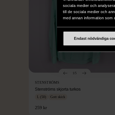
sociala medier och analysera 
till de sociala medier och a
med annan information som du 
Endast nödvändiga co
1/5
STENSTRÖMS
Stenströms skjorta turkos
L (50)
Gott skick
259 kr