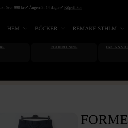
rakt över 990 kr
Ångerrätt 14 dagar
Köpvillkor
HEM
BÖCKER
REMAKE STHLM
ERR
REA INREDNING
FAKTA & ST
FORME