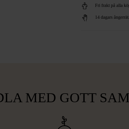
Fri frakt på alla k
14 dagars ångerrät
LA MED GOTT SA