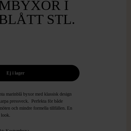
MBYXOR I
BLÅTT STL.
nta marinblå byxor med klassisk design
karpa pressveck. Perfekta för både
möten och mindre formella tillfällen. En
n look.
kt: Kostymbyxa