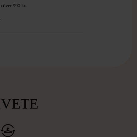
öp över 990 kr.
.
MVETE