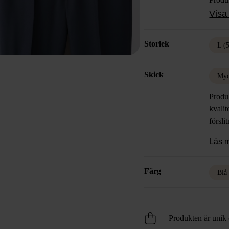
Varum
Visa 
Mått:
80cm
Storlek
L (
Färg:
Mater
Skick
Skick
Myc
Produk
kvalit
försli
Läs 
Färg
Blå
Produkten är unik o