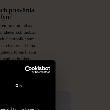
ch prisvärda
fynd
 ett brett utbud av
rån kläder och möbler
och elektronik i våra
har chansen att hitta
iginella föremål som
 i vanliga butiker.
ER
Om
andahålla funktioner för