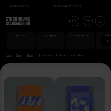
Hoppa
< stadsmissionen.se
Fri frakt över 990 kr
till
huvudinnehåll
REA DAM
REA HERR
REA INREDNING
FAKT
STUDENT
AT
Start
Shop
Hem
F(x) - 4 walls - Luna ver. - k-pop album