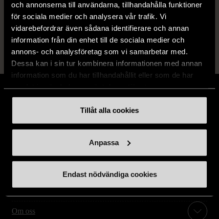
och annonserna till användarna, tillhandahålla funktioner
14 dagars ångerrät.
för sociala medier och analysera vår trafik. Vi
vidarebefordrar även sådana identifierare och annan
information från din enhet till de sociala medier och
annons- och analysföretag som vi samarbetar med.
Dessa kan i sin tur kombinera informationen med annan
information som du har tillhandahållit eller som de har
samlat in när du har använt deras tjänster.
Tillåt alla cookies
Stöd oss
Anpassa
Hitta till oss
Endast nödvändiga cookies
Handla second hand online
Om oss