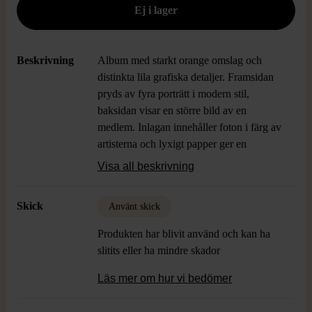
Beskrivning
Album med starkt orange omslag och
distinkta lila grafiska detaljer. Framsidan
pryds av fyra porträtt i modern stil,
baksidan visar en större bild av en
medlem. Inlagan innehåller foton i färg av
artisterna och lyxigt papper ger en
exklusiv känsla. Passar dig som gillar unik
Visa all beskrivning
design och k-pop aesthetic.
Skick
Använt skick
Produkten har blivit använd och kan ha
slitits eller ha mindre skador
Läs mer om hur vi bedömer