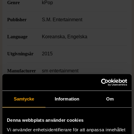
Genre
kPop
Publisher
S.M. Entertainment
Language
Koreanska, Engelska
Utgivningsår
2015
Manufacturer
sm entertainment
Varumärke
S.M. Entertainment
Samtycke
Information
Om
Produkten är unik och finns enbart som 1 st i lager.
Denna webbplats använder cookies
Fri frakt på alla köp över 990 kr.
Vi använder enhetsidentifierare för att anpassa innehållet