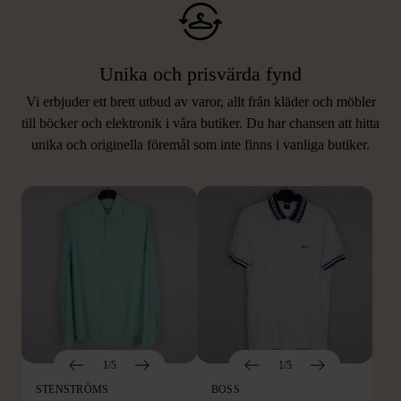
Unika och prisvärda fynd
Vi erbjuder ett brett utbud av varor, allt från kläder och möbler
LIKNANDE PRODUKTER
till böcker och elektronik i våra butiker. Du har chansen att hitta
unika och originella föremål som inte finns i vanliga butiker.
Hitta produkter som påminner om denna
1/5
1/5
STENSTRÖMS
BOSS