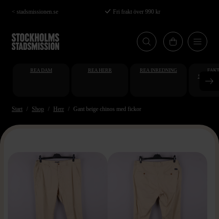
Hoppa
< stadsmissionen.se
Fri frakt över 990 kr
till
huvudinnehåll
REA DAM
REA HERR
REA INREDNING
FAKT
STUDENT
AT
Start
Shop
Herr
Gant beige chinos med fickor