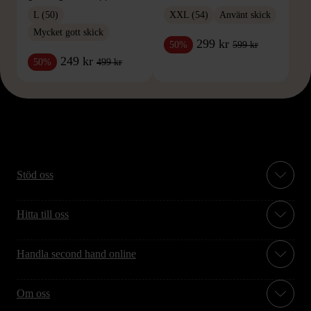
L (50)
XXL (54)
Använt skick
Mycket gott skick
299 kr
599 kr
50%
249 kr
499 kr
50%
Stöd oss
Hitta till oss
Handla second hand online
Om oss