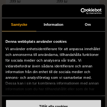
399 kr
399 kr
Samtycke
Information
Om
Denna webbplats använder cookies
Vi använder enhetsidentifierare för att anpassa innehållet
och annonserna till användarna, tillhandahålla funktioner
1/5
1/5
för sociala medier och analysera vår trafik. Vi
DRESSMANN
BONDELID
vidarebefordrar även sådana identifierare och annan
Dressmann -
Bondelid - Randig skjorta
information från din enhet till de sociala medier och
Kostymbyxor med
- Blå vit
annons- och analysföretag som vi samarbetar med.
pressveck
XL (52)
Dessa kan i sin tur kombinera informationen med annan
Gott skick
Mycket gott skick
information som du har tillhandahållit eller som de har
samlat in när du har använt deras tjänster.
159 kr
199 kr
Tillåt alla cookies