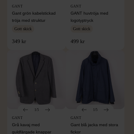
GANT
GANT
Gant grön kabelstickad
GANT huvtröja med
tröja med struktur
logotyptryck
Gott skick
Gott skick
349 kr
499 kr
1/5
1/5
GANT
GANT
Grå kavaj med
Gant blå jacka med stora
guldfärgade knappar
fickor