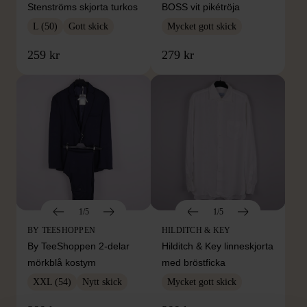
Stenströms skjorta turkos
BOSS vit pikétröja
L (50)
Gott skick
Mycket gott skick
259 kr
279 kr
1/5
1/5
BY TEESHOPPEN
HILDITCH & KEY
By TeeShoppen 2-delar
Hilditch & Key linneskjorta
mörkblå kostym
med bröstficka
XXL (54)
Nytt skick
Mycket gott skick