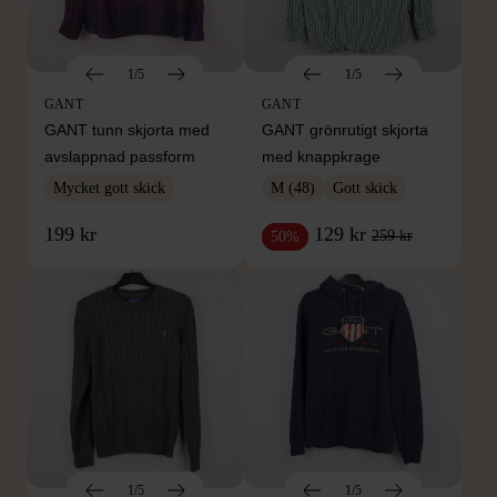
1/5
1/5
GANT
GANT
GANT tunn skjorta med
GANT grönrutigt skjorta
avslappnad passform
med knappkrage
Mycket gott skick
M (48)
Gott skick
199 kr
129 kr
259 kr
50%
1/5
1/5