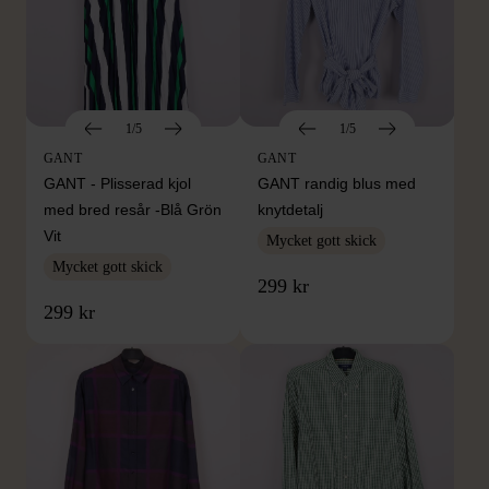
1/5
1/5
GANT
GANT
GANT - Plisserad kjol
GANT randig blus med
med bred resår -Blå Grön
knytdetalj
Vit
Mycket gott skick
Mycket gott skick
299 kr
299 kr