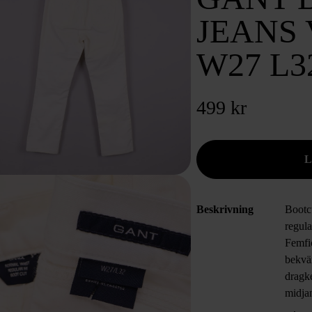
JEANS 
W27 L3
499 kr
Beskrivning
Bootcu
regula
Femfi
bekvä
dragk
midjan
en ren