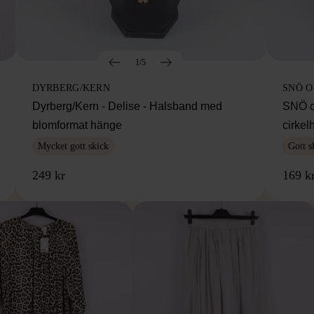
1/5
DYRBERG/KERN
SNÖ 
Dyrberg/Kern - Delise - Halsband med
SNÖ o
blomformat hänge
cirke
Mycket gott skick
Gott s
249 kr
169 k