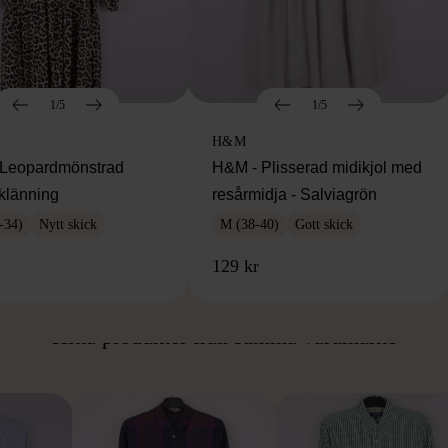
1/5
1/5
H&M
Leopardmönstrad
H&M - Plisserad midikjol med
klänning
resårmidja - Salviagrön
-34)
Nytt skick
M (38-40)
Gott skick
129 kr
ÅN SAMMA VARUMÄ
Hitta produkter från samma varumärke