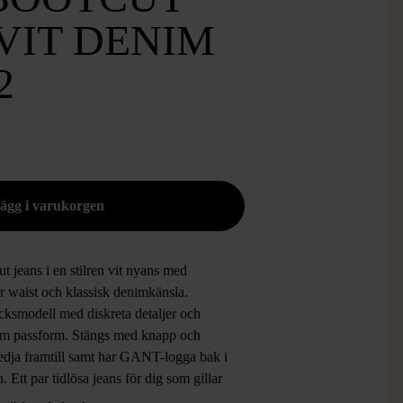
VIT DENIM
2
t jeans i en stilren vit nyans med
r waist och klassisk denimkänsla.
cksmodell med diskreta detaljer och
m passform. Stängs med knapp och
edja framtill samt har GANT-logga bak i
. Ett par tidlösa jeans för dig som gillar
 look och modern bootcut-silhuett.