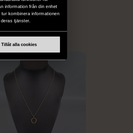
iginella föremål som
n information från din enhet
 i vanliga butiker.
 tur kombinera informationen
ER
deras tjänster.
Tillåt alla cookies