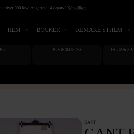
rakt över 990 kr
Ångerrätt 14 dagar
Köpvillkor
HEM
BÖCKER
REMAKE STHLM
ERR
REA INREDNING
FAKTA & ST
GANT
GANT 