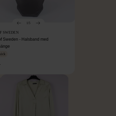
1/5
OF SWEDEN
f Sweden - Halsband med
lhänge
kick
r