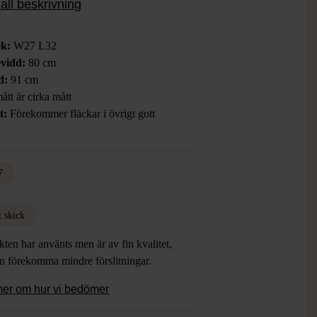
all beskrivning
ek:
W27 L32
vidd:
80 cm
d:
91 cm
ått är cirka mått
t:
Förekommer fläckar i övrigt gott
7
t skick
ten har använts men är av fin kvalitet,
an förekomma mindre förslitningar.
mer om hur vi bedömer