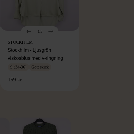
1/5
STOCKH LM
Stockh lm - Ljusgrön
viskosblus med v-ringning
S (34-36)
Gott skick
159 kr
RKE