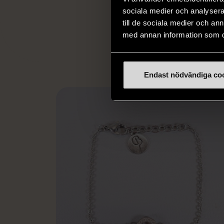
arbetstränar perso
sociala medier och analysera 
utanför arbetsmark
till de sociala medier och a
L
eller annat 
med annan information som du 
Endast nödvändiga co