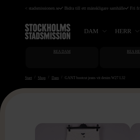
Hoppa
< stadsmissionen.se
Bidra till ett mänskligare samhälle
Fri f
till
huvudinnehåll
DAM
HERR
REA DAM
REA H
Start
Shop
Dam
GANT bootcut jeans vit denim W27 L32