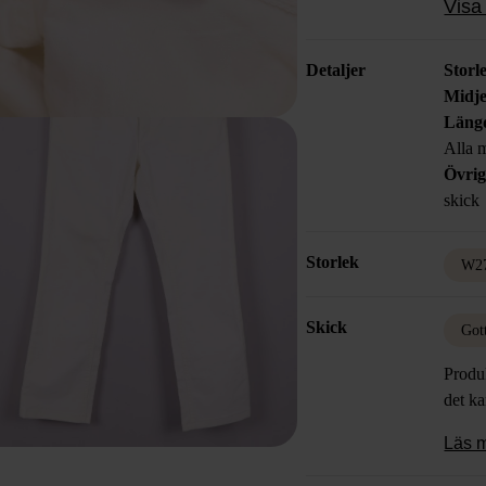
Visa 
Detaljer
Storl
Midje
Läng
Alla m
Övrig
skick
Storlek
W2
Skick
Got
Produk
det k
Läs 