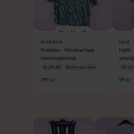
1/5
RODEBJER
H&M
Rodebjer - Mönstrad topp
H&M - 
med knappdetalj
volang
M (38-40)
Mycket gott skick
XS (32
399 kr
99 kr
FR