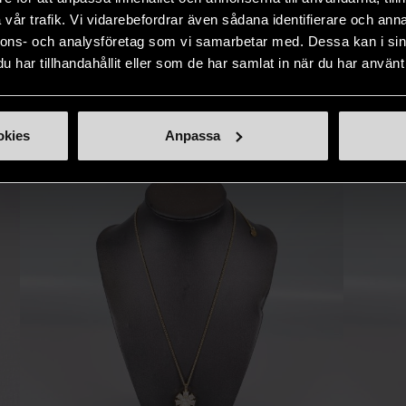
ner som står
möjlighet att återanvända och ge
unika och or
vår trafik. Vi vidarebefordrar även sådana identifierare och anna
naden på ett
nytt liv åt befintliga produkter.
inte finns
nnons- och analysföretag som vi samarbetar med. Dessa kan i sin
IKNANDE PRODUKT
sätt.
har tillhandahållit eller som de har samlat in när du har använt 
Hitta produkter som påminner om denna
okies
Anpassa