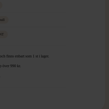
ull
NT
ch finns enbart som 1 st i lager.
öp över 990 kr.
.