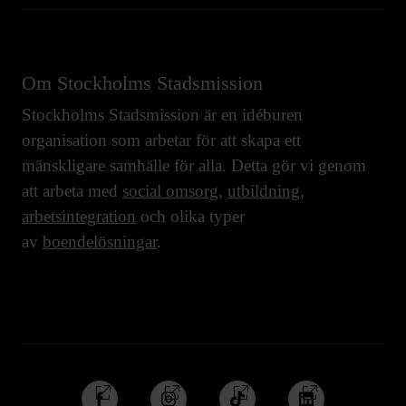
Om Stockholms Stadsmission
Stockholms Stadsmission är en idéburen
organisation som arbetar för att skapa ett
mänskligare samhälle för alla. Detta gör vi genom
att arbeta med
social omsorg
,
utbildning
,
arbetsintegration
och olika typer
av
boendelösningar
.
Följ
Följ
Följ
Följ