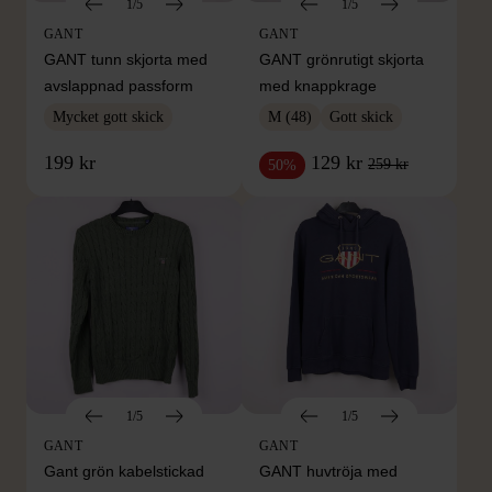
1/5
1/5
GANT
GANT
GANT tunn skjorta med
GANT grönrutigt skjorta
avslappnad passform
med knappkrage
Mycket gott skick
M (48)
Gott skick
199 kr
129 kr
259 kr
50%
1/5
1/5
GANT
GANT
Gant grön kabelstickad
GANT huvtröja med