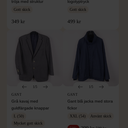
tröja med struktur
logotyptryck
Gott skick
Gott skick
349 kr
499 kr
1/5
1/5
GANT
GANT
Grå kavaj med
Gant blå jacka med stora
guldfärgade knappar
fickor
L (50)
XXL (54)
Använt skick
Mycket gott skick
299 kr