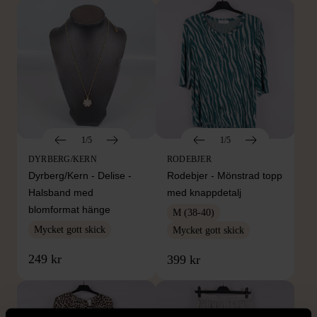
1/5
1/5
DYRBERG/KERN
RODEBJER
Dyrberg/Kern - Delise -
Rodebjer - Mönstrad topp
Halsband med
med knappdetalj
blomformat hänge
M (38-40)
Mycket gott skick
Mycket gott skick
249 kr
399 kr