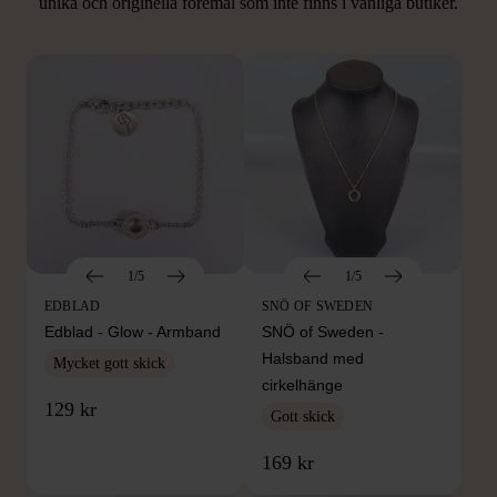
unika och originella föremål som inte finns i vanliga butiker.
Hitta produkter som påminner om denna
1/5
1/5
EDBLAD
SNÖ OF SWEDEN
Edblad - Glow - Armband
SNÖ of Sweden -
Halsband med
Mycket gott skick
cirkelhänge
129 kr
Gott skick
169 kr