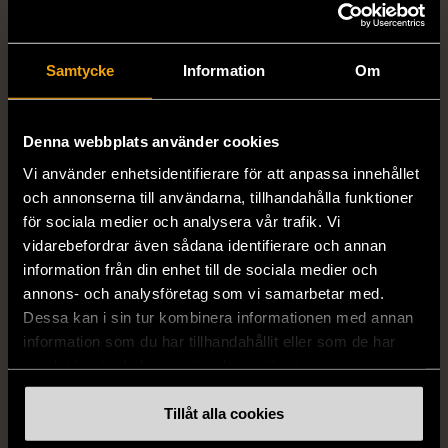
Samtycke
Information
Om
Denna webbplats använder cookies
1/5
1/5
Vi använder enhetsidentifierare för att anpassa innehållet
H&M
H&M
och annonserna till användarna, tillhandahålla funktioner
H&M - Leopardmönstrad
H&M - Plisserad midikjol
för sociala medier och analysera vår trafik. Vi
volangklänning
med resårmidja -
vidarebefordrar även sådana identifierare och annan
Salviagrön
XS (32-34)
Nytt skick
information från din enhet till de sociala medier och
M (38-40)
Gott skick
99 kr
annons- och analysföretag som vi samarbetar med.
129 kr
Dessa kan i sin tur kombinera informationen med annan
information som du har tillhandahållit eller som de har
samlat in när du har använt deras tjänster.
Tillåt alla cookies