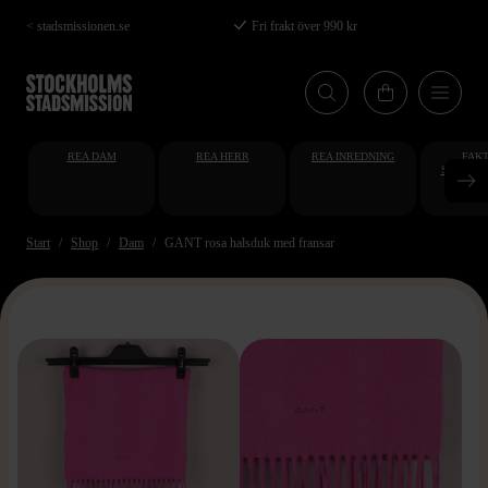
Hoppa
< stadsmissionen.se
Fri frakt över 990 kr
till
huvudinnehåll
REA DAM
REA HERR
REA INREDNING
FAKT
STUDENT
AT
Start
Shop
Dam
GANT rosa halsduk med fransar