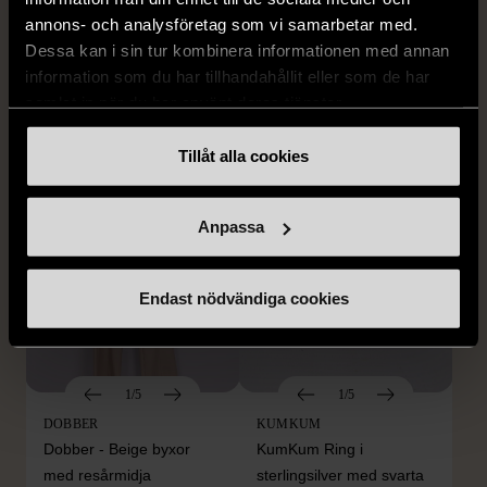
Vintage
Kjol - Silke - Premium
annons- och analysföretag som vi samarbetar med.
Vintage
S (34-36)
Gott skick
Dessa kan i sin tur kombinera informationen med annan
S (34-36)
information som du har tillhandahållit eller som de har
999 kr
Mycket gott skick
samlat in när du har använt deras tjänster.
999 kr
Tillåt alla cookies
Anpassa
Endast nödvändiga cookies
1/5
1/5
DOBBER
KUMKUM
Dobber - Beige byxor
KumKum Ring i
med resårmidja
sterlingsilver med svarta