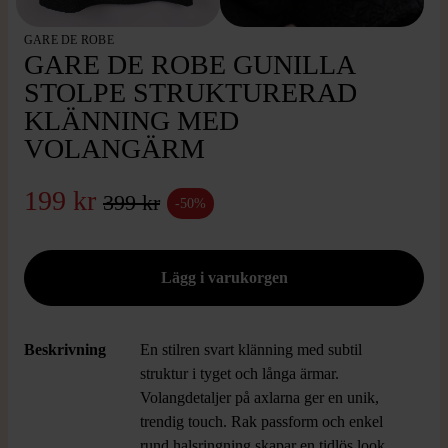
GARE DE ROBE
GARE DE ROBE GUNILLA
STOLPE STRUKTURERAD
KLÄNNING MED
VOLANGÄRM
199 kr
399 kr
-50%
Beskrivning
En stilren svart klänning med subtil
struktur i tyget och långa ärmar.
Volangdetaljer på axlarna ger en unik,
trendig touch. Rak passform och enkel
rund halsringning skapar en tidlös look