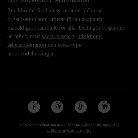
Stockholms Stadsmission är en idéburen
organisation som arbetar för att skapa ett
mänskligare samhälle för alla. Detta gör vi genom
att arbeta med
social omsorg
,
utbildning
,
arbetsintegration
och olika typer
av
boendelösningar
.
Följ
Följ
Följ
Följ
oss
oss
oss
oss
på
på
på
på
© Stockholms Stadsmission 2026
•
Om cookies
•
Tillgänglighet på
Facebook
Instagram
TikTok
Linkedin
webbplatsen
•
Integritetspolicy