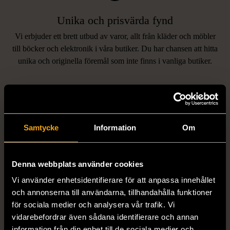
Unika och prisvärda fynd
Vi erbjuder ett brett utbud av varor, allt från kläder och möbler
LIKNANDE PRODUKTER
till böcker och elektronik i våra butiker. Du har chansen att hitta
unika och originella föremål som inte finns i vanliga butiker.
Hitta produkter som påminner om denna
Samtycke
Information
Om
Denna webbplats använder cookies
Vi använder enhetsidentifierare för att anpassa innehållet
1/5
1/5
och annonserna till användarna, tillhandahålla funktioner
MISSONI
GIANFRANCO FERRE
för sociala medier och analysera vår trafik. Vi
Missoni - Klänning -
STUDIO
vidarebefordrar även sådana identifierare och annan
Stickad - Grön - Premium
Gianfranco Ferre Studio -
information från din enhet till de sociala medier och