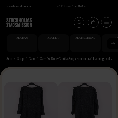
Hoppa
< stadsmissionen.se
Fri frakt över 990 kr
till
huvudinnehåll
REA DAM
REA HERR
REA INREDNING
FAKT
STUDENT
AT
Start
Shop
Dam
Gare De Robe Gunilla Stolpe strukturerad klänning med vola