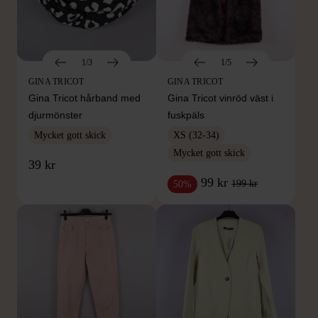
1/3
1/5
GINA TRICOT
GINA TRICOT
Gina Tricot hårband med
Gina Tricot vinröd väst i
djurmönster
fuskpäls
Mycket gott skick
XS (32-34)
Mycket gott skick
39 kr
99 kr
199 kr
50%