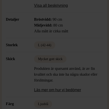
när du vill addera en feminin touch till din
Visa all beskrivning
outfit.
Detaljer
Bröstvidd:
90 cm
Midjevidd:
80 cm
Alla mått är cirka mått
Storlek
L (42-44)
Skick
Mycket gott skick
Produkten är sparsamt använd, är av fin
kvalitet och ska inte ha några skador eller
förslitningar.
Läs mer om hur vi bedömer
Färg
Ljusblå