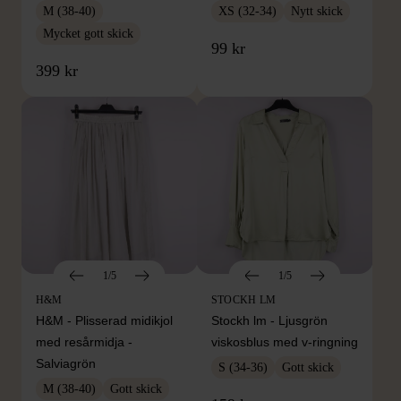
M (38-40)
XS (32-34)
Nytt skick
Mycket gott skick
99 kr
399 kr
1/5
1/5
H&M
STOCKH LM
H&M - Plisserad midikjol
Stockh lm - Ljusgrön
med resårmidja -
viskosblus med v-ringning
Salviagrön
S (34-36)
Gott skick
M (38-40)
Gott skick