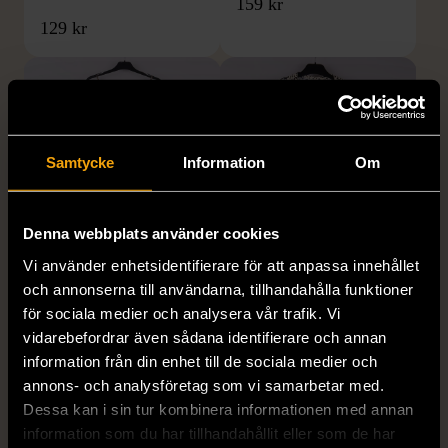
159 kr
129 kr
Samtycke
Information
Om
Denna webbplats använder cookies
1/5
1/5
Vi använder enhetsidentifierare för att anpassa innehållet
& OTHER STORIES
ZARA
och annonserna till användarna, tillhandahålla funktioner
& Other Stories -
Zara - Blus med
för sociala medier och analysera vår trafik. Vi
Blommig sommarklänning
djurmönster
vidarebefordrar även sådana identifierare och annan
med knappar
L (42-44)
information från din enhet till de sociala medier och
M (38-40)
Nytt skick
annons- och analysföretag som vi samarbetar med.
Mycket gott skick
Dessa kan i sin tur kombinera informationen med annan
249 kr
149 kr
information som du har tillhandahållit eller som de har