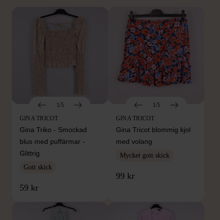
1/5
1/5
GINA TRICOT
GINA TRICOT
Gina Triko - Smockad
Gina Tricot blommig kjol
blus med puffärmar -
med volang
Glittrig
Mycket gott skick
Gott skick
99 kr
59 kr