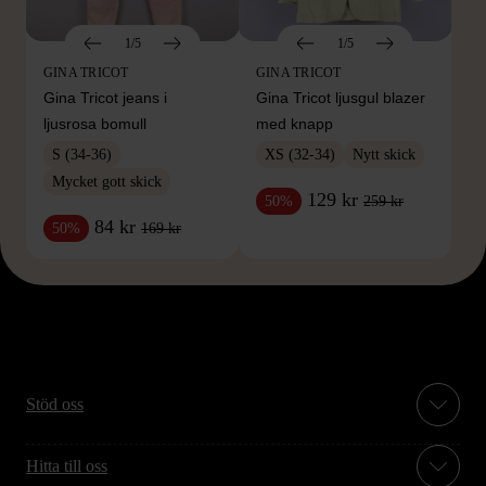
1/5
1/5
GINA TRICOT
GINA TRICOT
Gina Tricot jeans i
Gina Tricot ljusgul blazer
ljusrosa bomull
med knapp
S (34-36)
XS (32-34)
Nytt skick
Mycket gott skick
129 kr
259 kr
50%
84 kr
169 kr
50%
Stöd oss
Hitta till oss