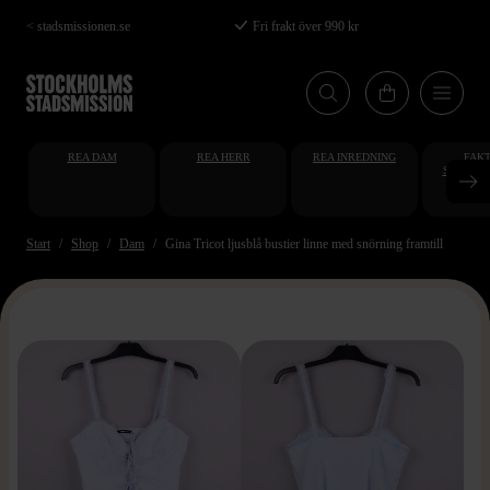
Hoppa
< stadsmissionen.se
Fri frakt över 990 kr
till
huvudinnehåll
REA DAM
REA HERR
REA INREDNING
FAKT
STUDENT
AT
Start
Shop
Dam
Gina Tricot ljusblå bustier linne med snörning framtill