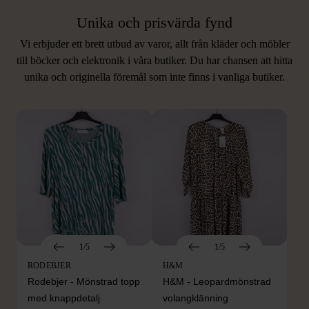
Unika och prisvärda fynd
Vi erbjuder ett brett utbud av varor, allt från kläder och möbler
LIKNANDE PRODUKTER
till böcker och elektronik i våra butiker. Du har chansen att hitta
unika och originella föremål som inte finns i vanliga butiker.
Hitta produkter som påminner om denna
1/5
1/5
RODEBJER
H&M
Rodebjer - Mönstrad topp
H&M - Leopardmönstrad
med knappdetalj
volangklänning