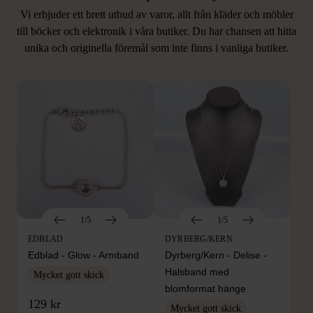
Vi erbjuder ett brett utbud av varor, allt från kläder och möbler
LIKNANDE PRODUKTER
till böcker och elektronik i våra butiker. Du har chansen att hitta
unika och originella föremål som inte finns i vanliga butiker.
Hitta produkter som påminner om denna
1/5
1/5
EDBLAD
DYRBERG/KERN
Edblad - Glow - Armband
Dyrberg/Kern - Delise -
Halsband med
Mycket gott skick
blomformat hänge
129 kr
Mycket gott skick