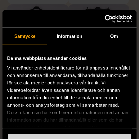
Samtycke
Information
Om
Denna webbplats använder cookies
1/5
1/5
Vi använder enhetsidentifierare för att anpassa innehållet
H&M
H&M
och annonserna till användarna, tillhandahålla funktioner
H&M - Leopardmönstrad
H&M - Plisserad midikjol
för sociala medier och analysera vår trafik. Vi
volangklänning
med resårmidja -
vidarebefordrar även sådana identifierare och annan
Salviagrön
information från din enhet till de sociala medier och
XS (32-34)
Nytt skick
annons- och analysföretag som vi samarbetar med.
M (38-40)
Gott skick
99 kr
Dessa kan i sin tur kombinera informationen med annan
129 kr
information som du har tillhandahållit eller som de har
samlat in när du har använt deras tjänster.