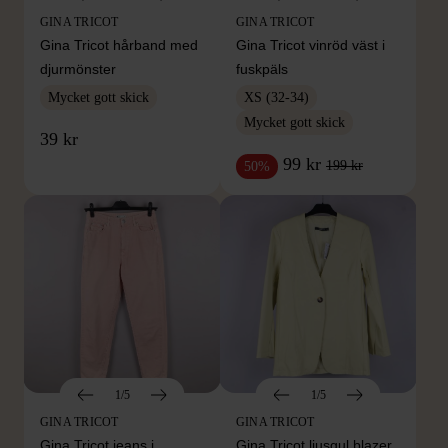
GINA TRICOT
GINA TRICOT
Gina Tricot hårband med
Gina Tricot vinröd väst i
djurmönster
fuskpäls
Mycket gott skick
XS (32-34)
Mycket gott skick
39 kr
99 kr
199 kr
50%
1/5
1/5
GINA TRICOT
GINA TRICOT
Gina Tricot jeans i
Gina Tricot ljusgul blazer