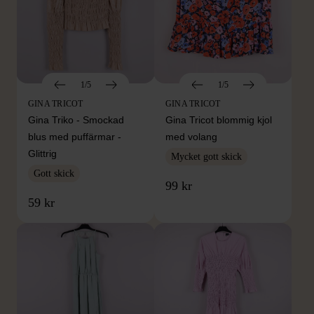
1/5
1/5
GINA TRICOT
GINA TRICOT
Gina Triko - Smockad
Gina Tricot blommig kjol
blus med puffärmar -
med volang
Glittrig
Mycket gott skick
Gott skick
99 kr
59 kr