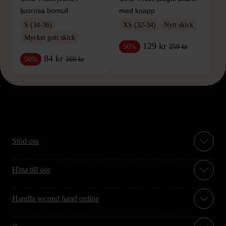
ljusrosa bomull
med knapp
S (34-36)
XS (32-34)
Nytt skick
Mycket gott skick
129 kr
259 kr
50%
84 kr
169 kr
50%
Stöd oss
Hitta till oss
Handla second hand online