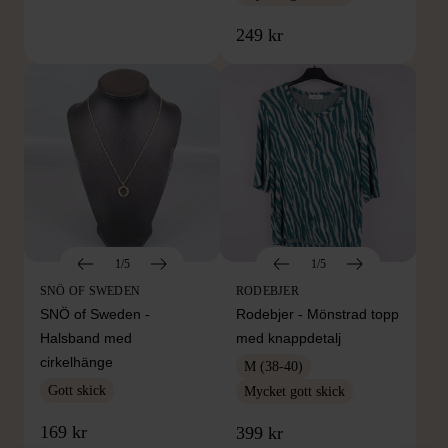
249 kr
1/5
1/5
SNÖ OF SWEDEN
RODEBJER
SNÖ of Sweden -
Rodebjer - Mönstrad topp
Halsband med
med knappdetalj
cirkelhänge
M (38-40)
Gott skick
Mycket gott skick
169 kr
399 kr