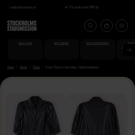
Hoppa
< stadsmissionen.se
Fri frakt över 990 kr
till
huvudinnehåll
REA DAM
REA HERR
REA INREDNING
FAKT
STUDENT
AT
Start
Shop
Dam
Gina Tricot svart blus i läderimitation