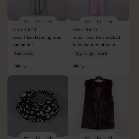
1/5
1/5
GINA TRICOT
GINA TRICOT
Gina Tricot klänning med
Gina Tricot lila smockad
spetsdetalj
klänning med struktur
Gott skick
Mycket gott skick
199 kr
99 kr
1/3
1/5