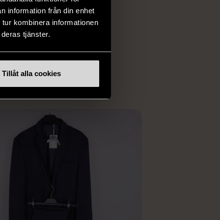
och elektronik i våra
n information från din enhet
har chansen att hitta
 tur kombinera informationen
iginella föremål som
deras tjänster.
 i vanliga butiker.
ER
Tillåt alla cookies