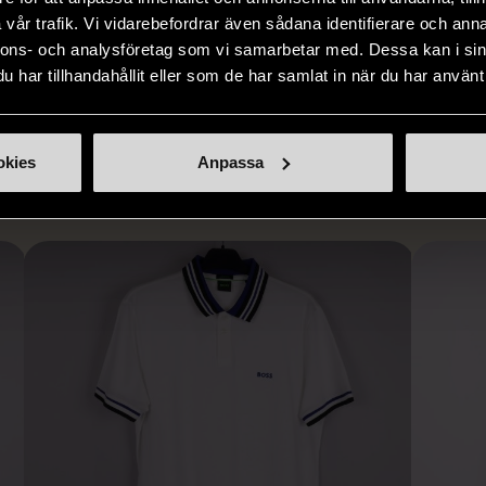
er i svåra
avsevärt. Istället för att köpa
till böcker 
vår trafik. Vi vidarebefordrar även sådana identifierare och anna
i våra butiker
nyproducerade varor får du
butiker. Du 
nnons- och analysföretag som vi samarbetar med. Dessa kan i sin
ner som står
möjlighet att återanvända och ge
unika och or
har tillhandahållit eller som de har samlat in när du har använt 
naden på ett
nytt liv åt befintliga produkter.
inte finns
IKNANDE PRODUKT
sätt.
okies
Anpassa
Hitta produkter som påminner om denna