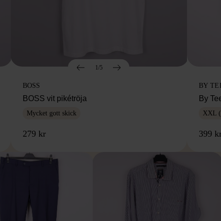
1/5
BOSS
BY TE
BOSS vit pikétröja
By Te
Mycket gott skick
XXL (
279 kr
399 k