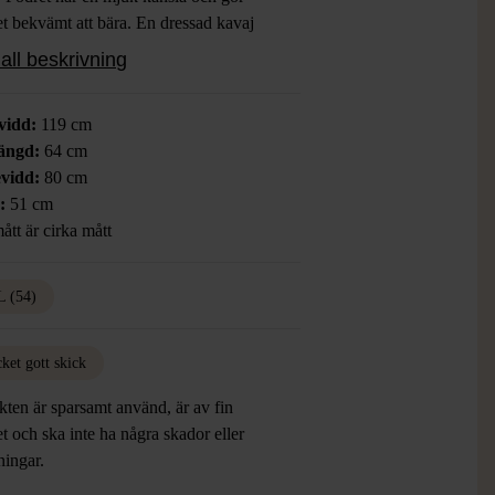
t bekvämt att bära. En dressad kavaj
tid är rätt oavsett tillfälle.
all beskrivning
vidd:
119 cm
ängd:
64 cm
vidd:
80 cm
r:
51 cm
ått är cirka mått
 (54)
ket gott skick
ten är sparsamt använd, är av fin
et och ska inte ha några skador eller
tningar.