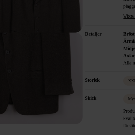
plagge
som all
Visa 
Detaljer
Bröst
Ärml
Midje
Axla
Alla m
Storlek
XXL
Skick
Myc
Produk
kvalit
försli