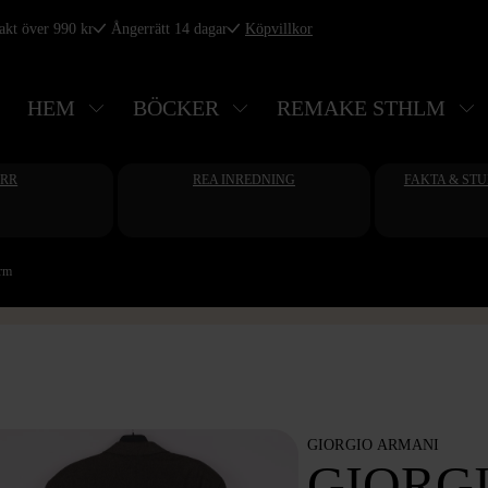
rakt över 990 kr
Ångerrätt 14 dagar
Köpvillkor
HEM
BÖCKER
REMAKE STHLM
ERR
REA INREDNING
FAKTA & ST
orm
GIORGIO ARMANI
GIORG