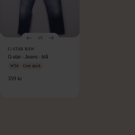
1/5
G-STAR RAW
G-star - Jeans - blå
W34
Gott skick
359 kr
RKE