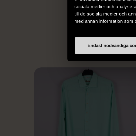
och stötta person
sociala medier och analysera 
livssituationer och 
till de sociala medier och a
arbetstränar perso
med annan information som du 
utanför arbetsmark
L
eller annat 
Endast nödvändiga co