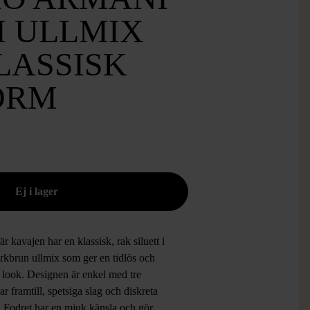
I ULLMIX
LASSISK
ORM
r kavajen har en klassisk, rak siluett i
rkbrun ullmix som ger en tidlös och
n look. Designen är enkel med tre
r framtill, spetsiga slag och diskreta
. Fodret har en mjuk känsla och gör