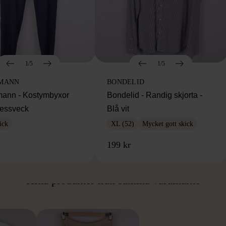
1/5
1/5
MANN
BONDELID
ann - Kostymbyxor
Bondelid - Randig skjorta -
essveck
Blå vit
ick
XL (52)
Mycket gott skick
199 kr
ÅN SAMMA VARUMÄ
Hitta produkter från samma varumärke