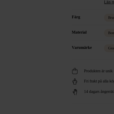
Läs 
Färg
Bru
Material
Bom
Varumärke
Gio
Produkten är unik o
Fri frakt på alla k
14 dagars ångerrät