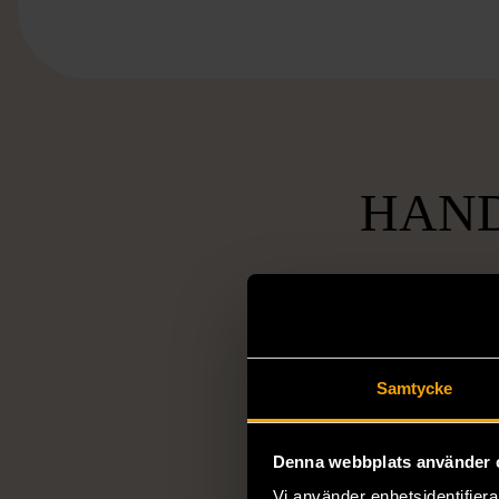
HAND
Socia
Samtycke
ansvarsta
Vi arbetar för 
Denna webbplats använder 
utanförskap, bekäm
Vi använder enhetsidentifierar