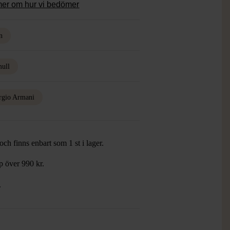
mer om hur vi bedömer
n
ull
rgio Armani
ch finns enbart som 1 st i lager.
öp över 990 kr.
.