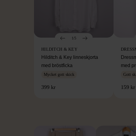
1/5
HILDITCH & KEY
DRESS
Hilditch & Key linneskjorta
Dressm
med bröstficka
med pr
Mycket gott skick
Gott sk
399 kr
159 kr
FR