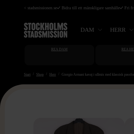
Hoppa
< stadsmissionen.se
Bidra till ett mänskligare samhälle
Fri f
till
huvudinnehåll
DAM
HERR
REA DAM
REA H
Start
Shop
Herr
Giorgio Armani kavaj i ullmix med klassisk passf