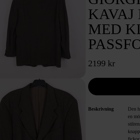
KAVAJ 
MED K
PASSF
2199 kr
Beskrivning
Den hä
en mö
stilre
knappa
fickor