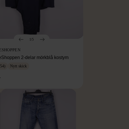
1/5
ESHOPPEN
eShoppen 2-delar mörkblå kostym
54)
Nytt skick
r