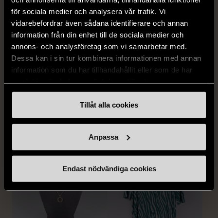
för sociala medier och analysera vår trafik. Vi
vidarebefordrar även sådana identifierare och annan
information från din enhet till de sociala medier och
1/5
1/5
annons- och analysföretag som vi samarbetar med.
EDBLAD
DYRBERG/KERN
Dessa kan i sin tur kombinera informationen med annan
Edblad - Glow - Armband
Dyrberg/Kern - Delise -
information som du har tillhandahållit eller som de har
Halsband med
Mycket gott skick
samlat in när du har använt deras tjänster.
blomformat hänge
129 kr
Mycket gott skick
Tillåt alla cookies
249 kr
Anpassa
Endast nödvändiga cookies