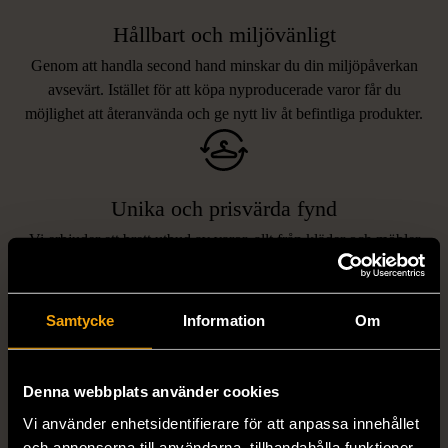
Hållbart och miljövänligt
Genom att handla second hand minskar du din miljöpåverkan
avsevärt. Istället för att köpa nyproducerade varor får du
möjlighet att återanvända och ge nytt liv åt befintliga produkter.
Unika och prisvärda fynd
Vi erbjuder ett brett utbud av varor, allt från kläder och möbler
LIKNANDE PRODUKTER
till böcker och elektronik i våra butiker. Du har chansen att hitta
unika och originella föremål som inte finns i vanliga butiker.
Hitta produkter som påminner om denna
Samtycke
Information
Om
Denna webbplats använder cookies
Vi använder enhetsidentifierare för att anpassa innehållet
och annonserna till användarna, tillhandahålla funktioner