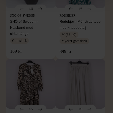
1/5
1/5
SNÖ OF SWEDEN
RODEBJER
SNÖ of Sweden -
Rodebjer - Mönstrad topp
Halsband med
med knappdetalj
cirkelhänge
M (38-40)
Gott skick
Mycket gott skick
169 kr
399 kr
1/5
1/5