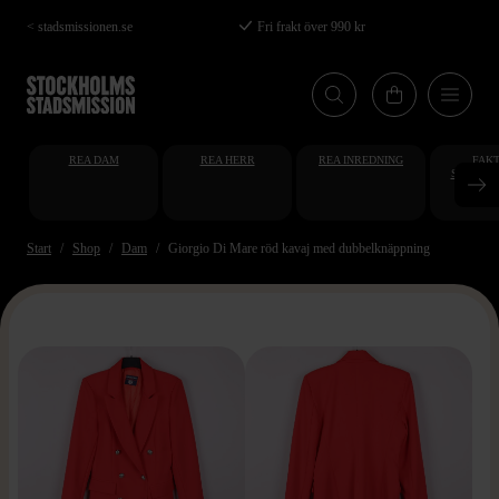
Hoppa
< stadsmissionen.se
Fri frakt över 990 kr
till
huvudinnehåll
REA DAM
REA HERR
REA INREDNING
FAKT
STUDENT
AT
Start
Shop
Dam
Giorgio Di Mare röd kavaj med dubbelknäppning