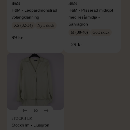
H&M
H&M
H&M - Leopardmönstrad
H&M - Plisserad midikjol
volangklänning
med resårmidja -
Salviagrön
XS (32-34)
Nytt skick
M (38-40)
Gott skick
99 kr
129 kr
1/5
STOCKH LM
Stockh lm - Ljusgrön