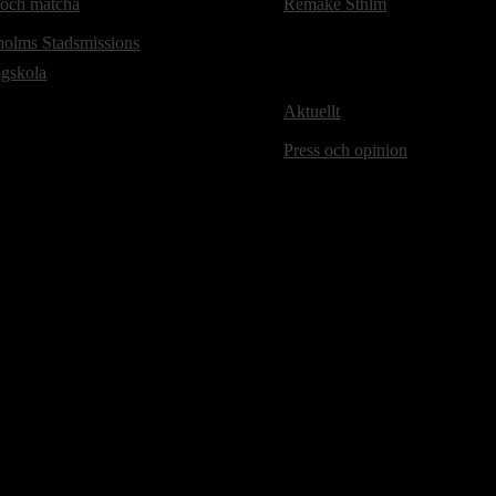
 och matcha
Remake Sthlm
holms Stadsmissions
ögskola
Aktuellt
Press och opinion