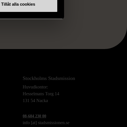
Tillåt alla cookies
RKE
Stockholms Stadsmission
Huvudkontor:
Hesselmans Torg 14
131 54 Nacka
08-684 230 00
info
[at]
stadsmissionen.se