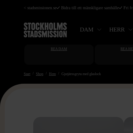
Hoppa
< stadsmissionen.se
Bidra till ett mänskligare samhälle
Fri f
till
huvudinnehåll
DAM
HERR
REA DAM
REA H
Start
Shop
Hem
Gjutjärnsgryta med glaslock