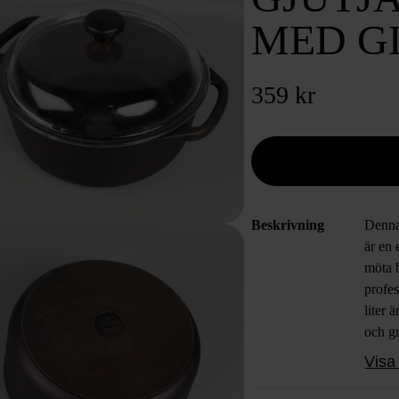
MED G
359 kr
Beskrivning
Denna
är en 
möta 
profes
liter 
och gr
medfö
Visa 
överv
och fu