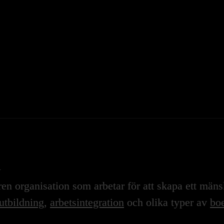
n
n organisation som arbetar för att skapa ett mänskl
utbildning
,
arbetsintegration
och olika typer av
boe