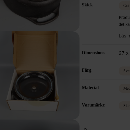
Skick
perfek
Got
tillve
Produk
kvalit
det k
alla t
robust
Läs 
klassi
komple
Dimensions
27 x 
inte b
står s
Färg
Sva
Material
Met
Varumärke
Ske