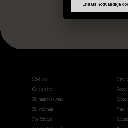
Endast nödvändiga co
FR
Stöd oss
Hitta t
Ge en gåva
Secon
Bli månadsgivare
Mötesp
Bli volontär
Våra m
För företag
Matmi