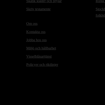
Skänk kläder och prylar
Rusta
Skriv testamente
Stock
folkh
Om oss
Kontakta oss
Jobba hos oss
Miljö och hållbarhet
Visselblåsartjänst
Policyer och riktlinjer