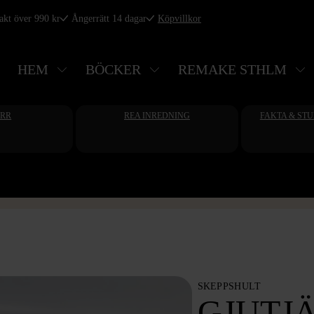
rakt över 990 kr
Ångerrätt 14 dagar
Köpvillkor
HEM
BÖCKER
REMAKE STHLM
ERR
REA INREDNING
FAKTA & ST
SKEPPSHULT
GJUTJ