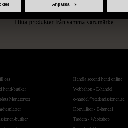
okies
Anpassa
ÅN SAMMA VARUMÄ
Hitta produkter från samma varumärke
ill oss
Handla second hand online
d hand-butiker
Webbshop - E-handel
lats Mariatorget
e-handel@stadsmissionen.se
ötesplatser
Köpvillkor - E-handel
ssionen-butiker
Tradera - Webbshop