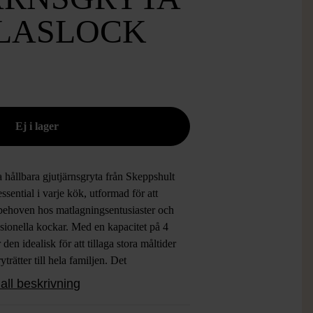
LASLOCK
 hållbara gjutjärnsgryta från Skeppshult
essential i varje kök, utformad för att
behoven hos matlagningsentusiaster och
sionella kockar. Med en kapacitet på 4
är den idealisk för att tillaga stora måltider
yträtter till hela familjen. Det
ljande glaslocket möjliggör enkel
all beskrivning
akning av matlagningen utan att värme
kt går förlorade, vilket garanterar