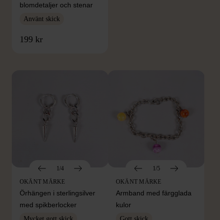
blomdetaljer och stenar
Använt skick
FRÅN SAMMA VARUMÄRKE
199 kr
Hitta produkter från samma varumärke
1/4
1/5
OKÄNT MÄRKE
OKÄNT MÄRKE
Örhängen i sterlingsilver
Armband med färgglada
med spikberlocker
kulor
Mycket gott skick
Gott skick