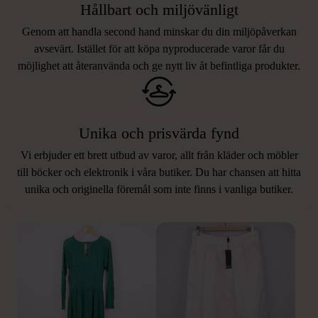
Hållbart och miljövänligt
Genom att handla second hand minskar du din miljöpåverkan
avsevärt. Istället för att köpa nyproducerade varor får du
möjlighet att återanvända och ge nytt liv åt befintliga produkter.
Unika och prisvärda fynd
Vi erbjuder ett brett utbud av varor, allt från kläder och möbler
LIKNANDE PRODUKTER
till böcker och elektronik i våra butiker. Du har chansen att hitta
unika och originella föremål som inte finns i vanliga butiker.
Hitta produkter som påminner om denna