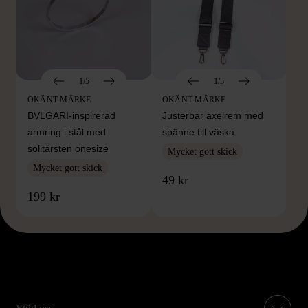
1/5
1/5
OKÄNT MÄRKE
OKÄNT MÄRKE
BVLGARI-inspirerad
Justerbar axelrem med
armring i stål med
spänne till väska
solitärsten onesize
Mycket gott skick
Mycket gott skick
49 kr
199 kr