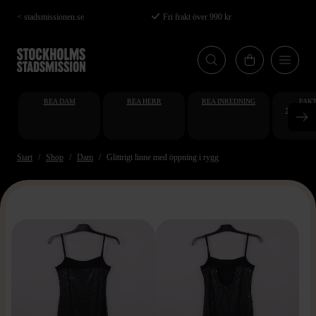
Hoppa
< stadsmissionen.se
Fri frakt över 990 kr
till
huvudinnehåll
REA DAM
REA HERR
REA INREDNING
FAKT
STUDENT
AT
Start
Shop
Dam
Glittrigt linne med öppning i rygg