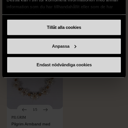
1/4
1/5
information som du har tillhandahållit eller som de har
OKÄNT MÄRKE
OKÄNT MÄRKE
samlat in när du har använt deras tjänster.
Örhängen i sterlingsilver
Armband med färgglada
med spikberlocker
kulor
Tillåt alla cookies
Mycket gott skick
Gott skick
399 kr
69 kr
Anpassa
Endast nödvändiga cookies
1/5
PILGRIM
Pilgrim Armband med