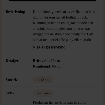
Beskrivning
Kort klänning med smala axelband och en
glittrig yta som ger ett festligt intryck.
Klänningen har en enkel, rak modell och
en mjuk svart toppdel som kontrasterar
snyggt mot de skimrande detaljerna. Lätt
bärbar och perfekt för party eller när du
vill ha lite extra sparkle.
Visa all beskrivning
Detaljer
Bröstvidd:
78 cm
Rygglängd:
66 cm
Storlek
L (42-44)
Skick
Gott skick
Produkten har använts men är av fin