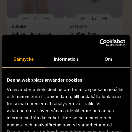
1/5
1/5
DOBBER
KUMKUM
Dobber - Beige byxor
KumKum Ring i
med resårmidja
sterlingsilver med svarta
läderimitation
stenar
S (34-36)
Nytt skick
Gott skick
Samtycke
Information
Om
179 kr
399 kr
Denna webbplats använder cookies
Vi använder enhetsidentifierare för att anpassa innehållet
och annonserna till användarna, tillhandahålla funktioner
för sociala medier och analysera vår trafik. Vi
vidarebefordrar även sådana identifierare och annan
information från din enhet till de sociala medier och
annons- och analysföretag som vi samarbetar med.
Dessa kan i sin tur kombinera informationen med annan