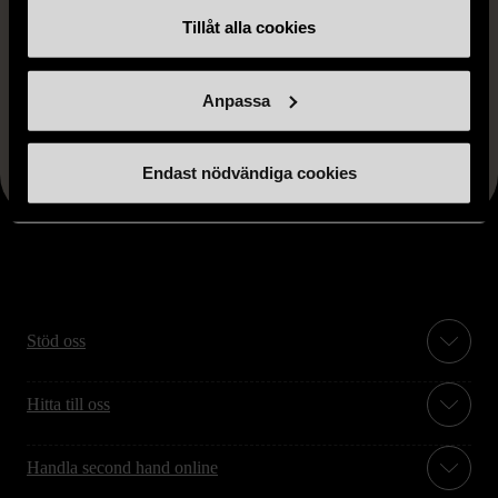
Tillåt alla cookies
Anpassa
FRÅN SAMMA VARUMÄRKE
Hitta produkter från samma varumärke
Endast nödvändiga cookies
Stöd oss
Hitta till oss
Handla second hand online