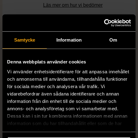
Läs mer om hur vi bedömer
Dimensions
Bredd: 5 cm Höjd: 26 cm Längd: 63
cm
Samtycke
Information
Om
Material
Mässing
Denna webbplats använder cookies
Varumärke
Gnosjö Konstsmide
Vi använder enhetsidentifierare för att anpassa innehållet
och annonserna till användarna, tillhandahålla funktioner
för sociala medier och analysera vår trafik. Vi
Produkten är unik och finns enbart som 1 st i lager.
vidarebefordrar även sådana identifierare och annan
information från din enhet till de sociala medier och
Fri frakt på alla köp över 990 kr.
annons- och analysföretag som vi samarbetar med.
Dessa kan i sin tur kombinera informationen med annan
14 dagars ångerrät.
information som du har tillhandahållit eller som de har
samlat in när du har använt deras tjänster.