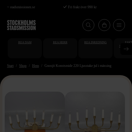
Hoppa
< stadsmissionen.se
Fri frakt över 990 kr
till
huvudinnehåll
REA DAM
REA HERR
REA INREDNING
FAKT
STUDENT
AT
Start
Shop
Hem
Gnosjö Konstsmide 220 Ljusstake jul i mässing