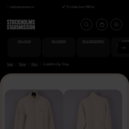
Hoppa
< stadsmissionen.se
Fri frakt över 990 kr
till
huvudinnehåll
REA DAM
REA HERR
REA INREDNING
FAKT
STUDENT
AT
Start
Shop
Herr
Gräddvit Zip Tröja