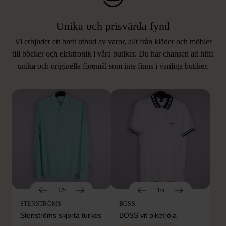
Unika och prisvärda fynd
Vi erbjuder ett brett utbud av varor, allt från kläder och möbler
LIKNANDE PRODUKTER
till böcker och elektronik i våra butiker. Du har chansen att hitta
unika och originella föremål som inte finns i vanliga butiker.
Hitta produkter som påminner om denna
1/5
1/5
STENSTRÖMS
BOSS
Stenströms skjorta turkos
BOSS vit pikétröja