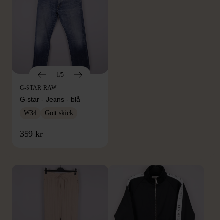
1/5
G-STAR RAW
G-star - Jeans - blå
W34
Gott skick
FRÅN SAMMA VARUMÄRKE
359 kr
Hitta produkter från samma varumärke