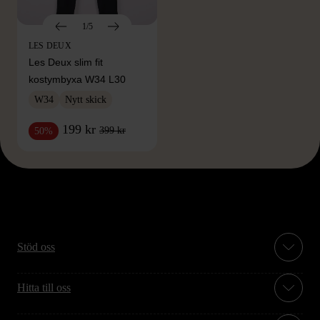
1/5
LES DEUX
Les Deux slim fit
kostymbyxa W34 L30
W34
Nytt skick
199 kr
399 kr
50%
Stöd oss
Hitta till oss