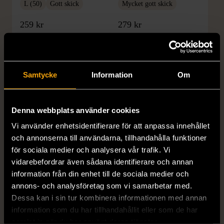
L (50)
Gott skick
Mycket gott skick
259 kr
279 kr
Samtycke
Information
Om
Denna webbplats använder cookies
Vi använder enhetsidentifierare för att anpassa innehållet
och annonserna till användarna, tillhandahålla funktioner
1/5
1/5
för sociala medier och analysera vår trafik. Vi
BY TEESHOPPEN
HILDITCH & KEY
vidarebefordrar även sådana identifierare och annan
By TeeShoppen 2-delar
Hilditch & Key linneskjorta
information från din enhet till de sociala medier och
mörkblå kostym
med bröstficka
annons- och analysföretag som vi samarbetar med.
XXL (54)
Nytt skick
Mycket gott skick
Dessa kan i sin tur kombinera informationen med annan
information som du har tillhandahållit eller som de har
399 kr
399 kr
samlat in när du har använt deras tjänster.