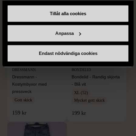
Tillåt alla cookies
Anpassa
Endast nödvändiga cookies
1/5
1/5
DRESSMANN
BONDELID
Dressmann -
Bondelid - Randig skjorta
Kostymbyxor med
- Blå vit
pressveck
XL (52)
Gott skick
Mycket gott skick
159 kr
199 kr