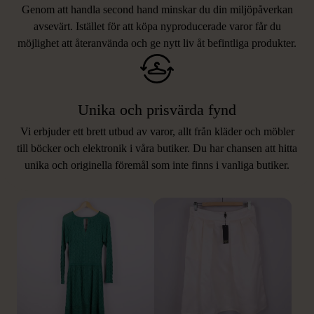
Genom att handla second hand minskar du din miljöpåverkan
avsevärt. Istället för att köpa nyproducerade varor får du
möjlighet att återanvända och ge nytt liv åt befintliga produkter.
Unika och prisvärda fynd
Vi erbjuder ett brett utbud av varor, allt från kläder och möbler
LIKNANDE PRODUKTER
till böcker och elektronik i våra butiker. Du har chansen att hitta
unika och originella föremål som inte finns i vanliga butiker.
Hitta produkter som påminner om denna