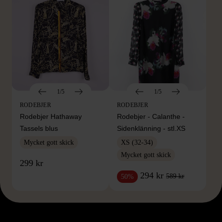
1/5
1/5
RODEBJER
RODEBJER
Rodebjer Hathaway
Rodebjer - Calanthe -
Tassels blus
Sidenklänning - stl.XS
Mycket gott skick
XS (32-34)
Mycket gott skick
299 kr
294 kr
589 kr
50%