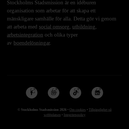
Stockholms Stadsmission är en idéburen
organisation som arbetar för att skapa ett
mänskligare samhälle för alla. Detta gör vi genom
att arbeta med
social omsorg
,
utbildning
,
arbetsintegration
och olika typer
av
boendelösningar
.
Följ
Följ
Följ
Följ
oss
oss
oss
oss
på
på
på
på
© Stockholms Stadsmission 2026
•
Om cookies
•
Tillgänglighet på
Facebook
Instagram
TikTok
Linkedin
webbplatsen
•
Integritetspolicy