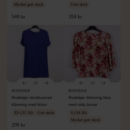
Mycket gott skick
Gott skick
549 kr
359 kr
1/5
1/5
RODEBJER
RODEBJER
Rodebjer strukturerad
Rodebjer blommig blus
klänning med fickor
med vida ärmar
XS (32-34)
Gott skick
S (34-36)
Mycket gott skick
299 kr