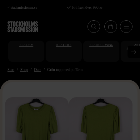
Hoppa
< stadsmissionen.se
Fri frakt över 990 kr
till
huvudinnehåll
REA DAM
REA HERR
REA INREDNING
FAKT
STUDENT
AT
Start
Shop
Dam
Grön topp med puffärm