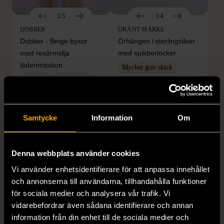
1/5
1/4
DOBBER
OKÄNT MÄRKE
Dobber - Beige byxor
Örhängen i sterlingsilver
med resårmidja
med spikberlocker
läderimitation
Mycket gott skick
S (34-36)
Nytt skick
399 kr
179 kr
Samtycke
Information
Om
Denna webbplats använder cookies
Vi använder enhetsidentifierare för att anpassa innehållet
och annonserna till användarna, tillhandahålla funktioner
för sociala medier och analysera vår trafik. Vi
vidarebefordrar även sådana identifierare och annan
1/5
1/5
information från din enhet till de sociala medier och