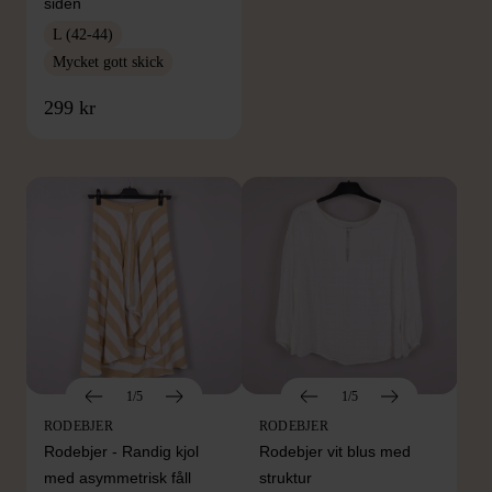
siden
L (42-44)
Mycket gott skick
FRÅN SAMMA VARUMÄRKE
299 kr
Hitta produkter från samma varumärke
1/5
1/5
RODEBJER
RODEBJER
Rodebjer - Randig kjol
Rodebjer vit blus med
med asymmetrisk fåll
struktur