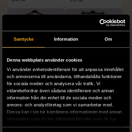
Samtycke
Information
Om
Denna webbplats använder cookies
1/5
1/5
Vi använder enhetsidentifierare för att anpassa innehållet
H&M
H&M
och annonserna till användarna, tillhandahålla funktioner
H&M - Leopardmönstrad
H&M - Plisserad midikjol
för sociala medier och analysera vår trafik. Vi
volangklänning
med resårmidja -
vidarebefordrar även sådana identifierare och annan
Salviagrön
information från din enhet till de sociala medier och
XS (32-34)
Nytt skick
annons- och analysföretag som vi samarbetar med.
M (38-40)
Gott skick
99 kr
Dessa kan i sin tur kombinera informationen med annan
129 kr
information som du har tillhandahållit eller som de har
samlat in när du har använt deras tjänster.