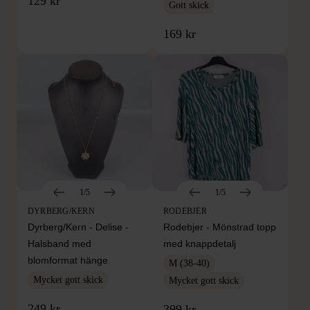
129 kr
Gott skick
169 kr
1/5
1/5
DYRBERG/KERN
RODEBJER
Dyrberg/Kern - Delise -
Rodebjer - Mönstrad topp
Halsband med
med knappdetalj
blomformat hänge
M (38-40)
Mycket gott skick
Mycket gott skick
249 kr
399 kr