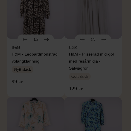
1/5
1/5
H&M
H&M
H&M - Leopardmönstrad
H&M - Plisserad midikjol
volangklänning
med resårmidja -
Salviagrön
Nytt skick
Gott skick
99 kr
129 kr