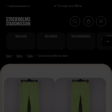
Hoppa
< stadsmissionen.se
Fri frakt över 990 kr
till
huvudinnehåll
REA DAM
REA HERR
REA INREDNING
FAKT
STUDENT
AT
Start
Shop
Dam
Gröna kostymbyxor dam