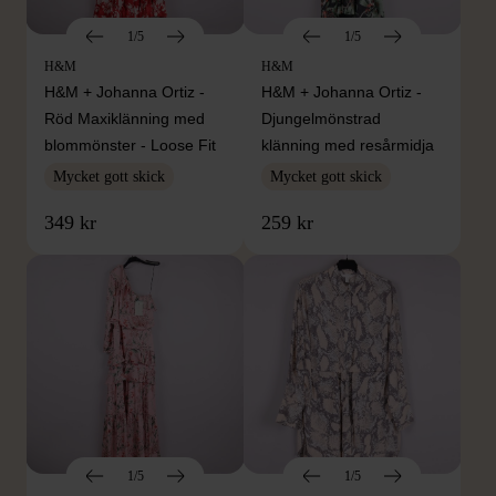
1/5
1/5
H&M
H&M
H&M + Johanna Ortiz -
H&M + Johanna Ortiz -
Röd Maxiklänning med
Djungelmönstrad
blommönster - Loose Fit
klänning med resårmidja
Mycket gott skick
Mycket gott skick
349 kr
259 kr
1/5
1/5