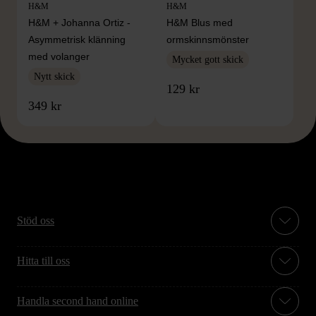
H&M
H&M
H&M + Johanna Ortiz -
H&M Blus med
Asymmetrisk klänning
ormskinnsmönster
med volanger
Mycket gott skick
Nytt skick
129 kr
349 kr
Stöd oss
Hitta till oss
Handla second hand online