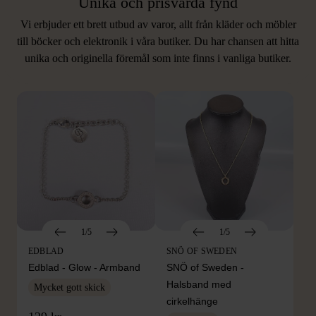
Unika och prisvärda fynd
Vi erbjuder ett brett utbud av varor, allt från kläder och möbler
LIKNANDE PRODUKTER
till böcker och elektronik i våra butiker. Du har chansen att hitta
unika och originella föremål som inte finns i vanliga butiker.
Hitta produkter som påminner om denna
1/5
1/5
EDBLAD
SNÖ OF SWEDEN
Edblad - Glow - Armband
SNÖ of Sweden -
Halsband med
Mycket gott skick
cirkelhänge