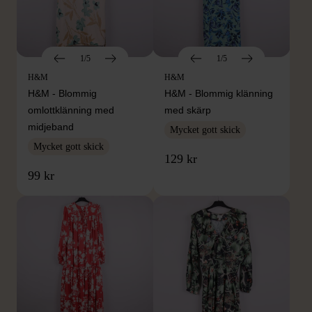
1/5
1/5
H&M
H&M
H&M - Blommig
H&M - Blommig klänning
omlottklänning med
med skärp
midjeband
Mycket gott skick
Mycket gott skick
129 kr
99 kr