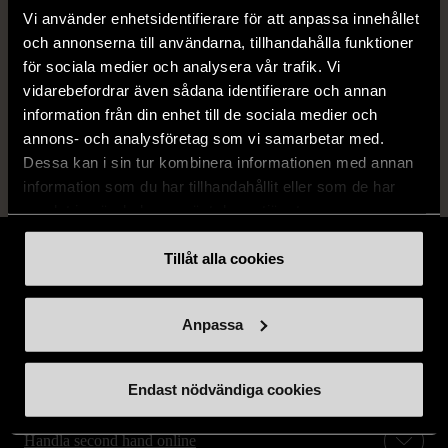
Produkten är unik och finns enbart som 1 st i lager.
Vi använder enhetsidentifierare för att anpassa innehållet
Fri frakt på alla köp över 990 kr.
och annonserna till användarna, tillhandahålla funktioner
för sociala medier och analysera vår trafik. Vi
14 dagars ångerrät.
vidarebefordrar även sådana identifierare och annan
information från din enhet till de sociala medier och
annons- och analysföretag som vi samarbetar med.
Dessa kan i sin tur kombinera informationen med annan
information som du har tillhandahållit eller som de har
samlat in när du har använt deras tjänster.
Tillåt alla cookies
Anpassa
Stöd oss
Hitta till oss
Endast nödvändiga cookies
Handla second hand online