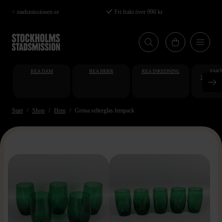
Hoppa
< stadsmissionen.se
Fri frakt över 990 kr
till
huvudinnehåll
REA DAM
REA HERR
REA INREDNING
FAKT
STUDENT
AT
Start
Shop
Hem
Gröna selterglas fempack