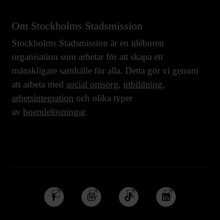
Om Stockholms Stadsmission
Stockholms Stadsmission är en idéburen
organisation som arbetar för att skapa ett
mänskligare samhälle för alla. Detta gör vi genom
att arbeta med
social omsorg
,
utbildning
,
arbetsintegration
och olika typer
av
boendelösningar
.
Följ
Följ
Följ
Följ
oss
oss
oss
oss
på
på
på
på