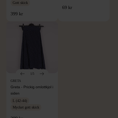
Gott skick
69 kr
399 kr
1/5
GRETA
Greta - Prickig omlottkjol i
siden
L (42-44)
Mycket gott skick
FRÅN SAMMA VARUMÄRKE