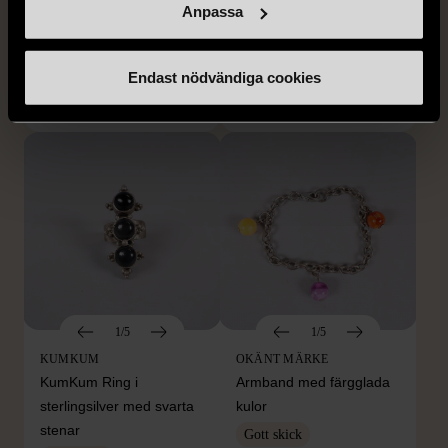
med resårmidja
med spikberlocker
Anpassa
läderimitation
Mycket gott skick
S (34-36)
Nytt skick
Endast nödvändiga cookies
399 kr
179 kr
1/5
1/5
KUMKUM
OKÄNT MÄRKE
KumKum Ring i
Armband med färgglada
sterlingsilver med svarta
kulor
stenar
Gott skick