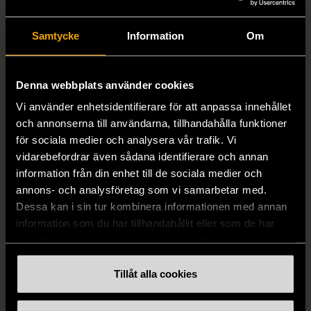
Stickad - Grön - Premium
Gianfranco Ferre Studio -
Vintage
Kjol - Silke - Premium
Samtycke
Information
Om
Vintage
S (34-36)
Gott skick
S (34-36)
999 kr
Mycket gott skick
Denna webbplats använder cookies
999 kr
Vi använder enhetsidentifierare för att anpassa innehållet
och annonserna till användarna, tillhandahålla funktioner
för sociala medier och analysera vår trafik. Vi
vidarebefordrar även sådana identifierare och annan
information från din enhet till de sociala medier och
annons- och analysföretag som vi samarbetar med.
Dessa kan i sin tur kombinera informationen med annan
information som du har tillhandahållit eller som de har
samlat in när du har använt deras tjänster.
1/5
1/4
Tillåt alla cookies
DOBBER
OKÄNT MÄRKE
Dobber - Beige byxor
Örhängen i sterlingsilver