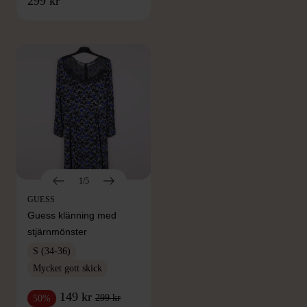
299 kr
Hitta produkter från samma varumärke
1/5
GUESS
Guess klänning med
stjärnmönster
S (34-36)
Mycket gott skick
149 kr
299 kr
50%