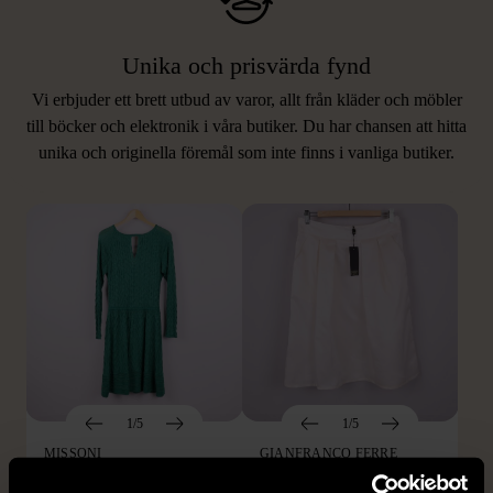
Unika och prisvärda fynd
Vi erbjuder ett brett utbud av varor, allt från kläder och möbler
LIKNANDE PRODUKTER
till böcker och elektronik i våra butiker. Du har chansen att hitta
unika och originella föremål som inte finns i vanliga butiker.
Hitta produkter som påminner om denna
1/5
1/5
MISSONI
GIANFRANCO FERRE
Missoni - Klänning -
STUDIO