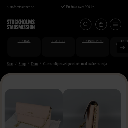
Hoppa
< stadsmissionen.se
Fri frakt över 990 kr
till
huvudinnehåll
REA DAM
REA HERR
REA INREDNING
FAKT
STUDENT
AT
Start
Shop
Dam
Guess tulip envelope clutch med axelremskedja