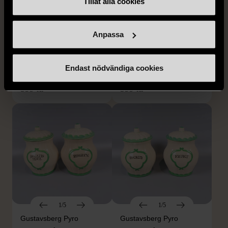
Tillåt alla cookies
1/5
1/5
GUSTAVSBERG
GUSTAVSBERG
Gustavsberg Pyro
Gustavsberg Pyro
Anpassa
Wilhelm Kåge burkar med
Wilhelm Kåge burkar med
grön dekor
grön dekor
Endast nödvändiga cookies
Gott skick
Gott skick
599 kr
599 kr
1/5
1/5
Gustavsberg Pyro
Gustavsberg Pyro