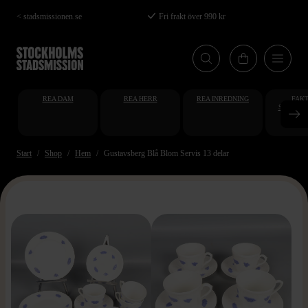
Hoppa
< stadsmissionen.se
Fri frakt över 990 kr
till
huvudinnehåll
REA DAM
REA HERR
REA INREDNING
FAKT
STUDENT
AT
Start
Shop
Hem
Gustavsberg Blå Blom Servis 13 delar