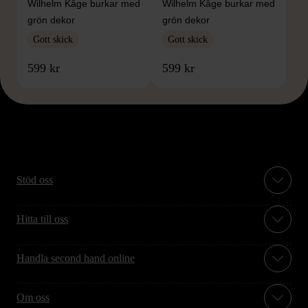
Wilhelm Kåge burkar med
Wilhelm Kåge burkar med
grön dekor
grön dekor
Gott skick
Gott skick
599 kr
599 kr
Stöd oss
Hitta till oss
Handla second hand online
Om oss