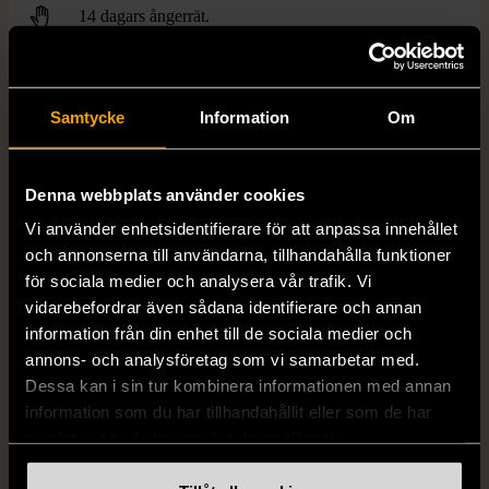
14 dagars ångerrät.
Samtycke
Information
Om
Denna webbplats använder cookies
FRÅN SAMMA VARUMÄRKE
Vi använder enhetsidentifierare för att anpassa innehållet
Hitta produkter från samma varumärke
och annonserna till användarna, tillhandahålla funktioner
för sociala medier och analysera vår trafik. Vi
vidarebefordrar även sådana identifierare och annan
information från din enhet till de sociala medier och
annons- och analysföretag som vi samarbetar med.
Dessa kan i sin tur kombinera informationen med annan
information som du har tillhandahållit eller som de har
samlat in när du har använt deras tjänster.