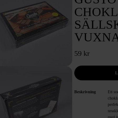
CHOKL
SÄLLS
VUXN
59 kr
Beskrivning
Ett so
chokl
perfek
smakl
med in