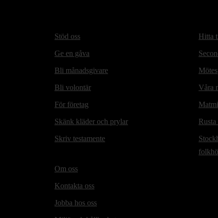
Stöd oss
Hitta t
Ge en gåva
Secon
Bli månadsgivare
Mötesp
Bli volontär
Våra m
För företag
Matmi
Skänk kläder och prylar
Rusta
Skriv testamente
Stock
folkh
Om oss
Kontakta oss
Jobba hos oss