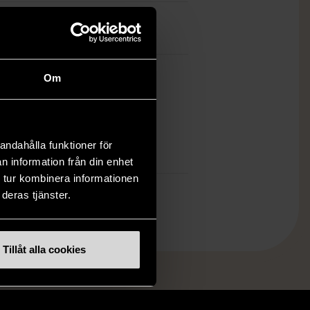
tnings Främjandet
Om
ch finns enbart som 1 st i lager.
öp över 990 kr.
.
andahålla funktioner för
n information från din enhet
 tur kombinera informationen
deras tjänster.
Tillåt alla cookies