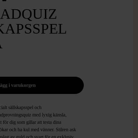
ADQUIZ
KAPSSPEL
A
cialt sällskapsspel och
adprovningsquiz med lyxig känsla,
t för dig som gillar att testa dina
ökar och ha kul med vänner. Stilren ask
slag av guld och svart för en exklusiv