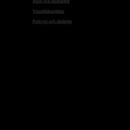
Miljö och hållbarhet
Visselblåsartjänst
Policyer och riktlinjer