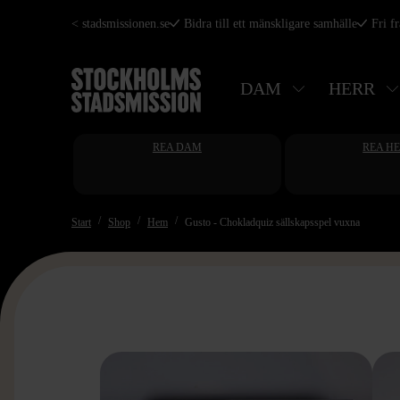
Hoppa
< stadsmissionen.se
Bidra till ett mänskligare samhälle
Fri f
till
huvudinnehåll
DAM
HERR
REA DAM
REA H
Start
Shop
Hem
Gusto - Chokladquiz sällskapsspel vuxna