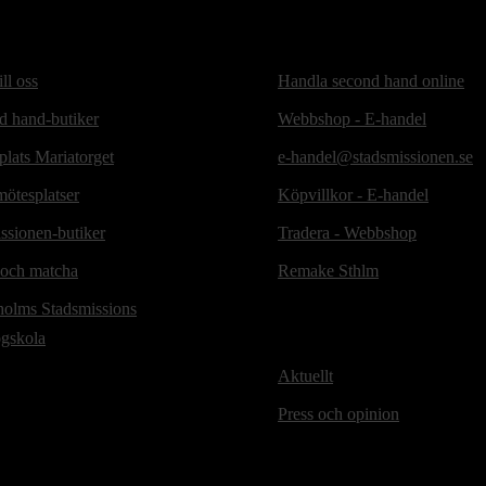
ill oss
Handla second hand online
d hand-butiker
Webbshop - E-handel
lats Mariatorget
e-handel@stadsmissionen.se
ötesplatser
Köpvillkor - E-handel
ssionen-butiker
Tradera - Webbshop
 och matcha
Remake Sthlm
holms Stadsmissions
ögskola
Aktuellt
Press och opinion