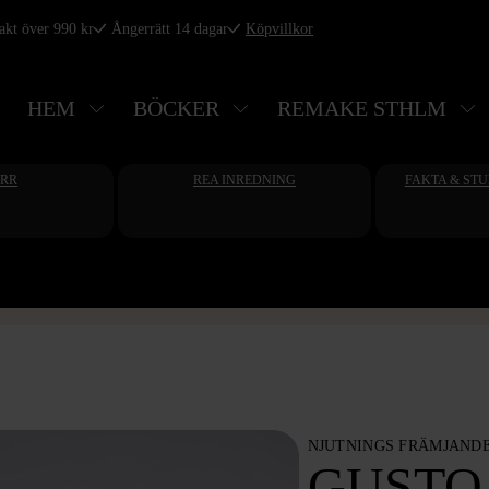
rakt över 990 kr
Ångerrätt 14 dagar
Köpvillkor
HEM
BÖCKER
REMAKE STHLM
ERR
REA INREDNING
FAKTA & ST
NJUTNINGS FRÄMJAND
GUSTO 