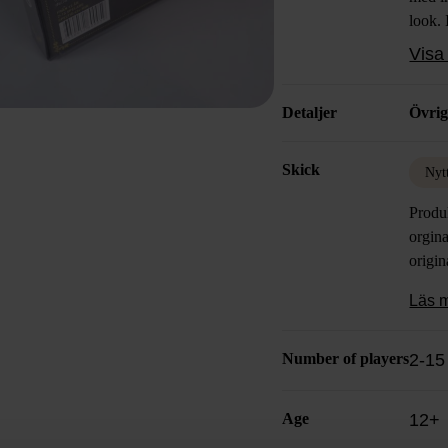
look. 
och up
Visa 
underh
design
Detaljer
Övrig
Skick
Nyt
Produ
orgina
origin
Läs 
Number of players
2-15
Age
12+