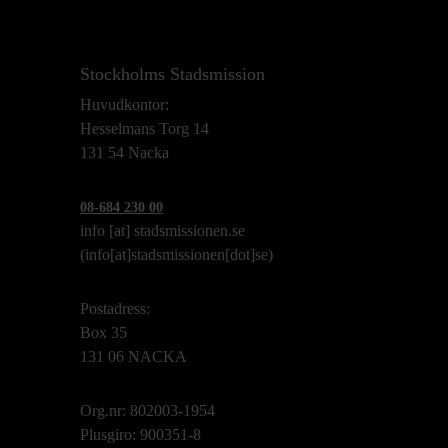
Stockholms Stadsmission
Huvudkontor:
Hesselmans Torg 14
131 54 Nacka
08-684 230 00
info
[at]
stadsmissionen.se
(info[at]stadsmissionen[dot]se)
Postadress:
Box 35
131 06 NACKA
Org.nr: 802003-1954
Plusgiro: 900351-8