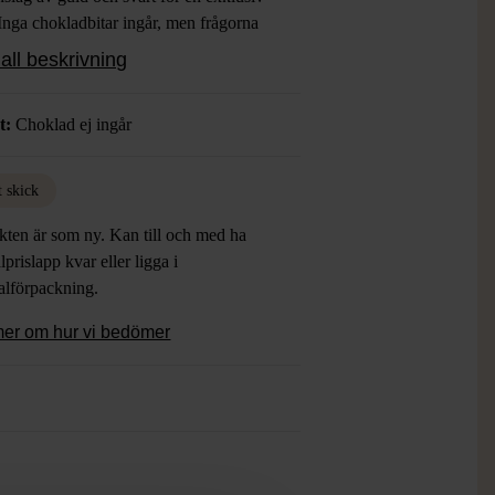
Inga chokladbitar ingår, men frågorna
plägget gör detta till en smakrik och
all beskrivning
ållande aktivitet. Spelet har en modern
 och detaljerad beskrivning på baksidan.
t:
Choklad ej ingår
t skick
kten är som ny. Kan till och med ha
lprislapp kvar eller ligga i
alförpackning.
mer om hur vi bedömer