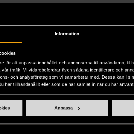
Varumärke
Nju
Information
Produkten är unik o
Fri frakt på alla k
cookies
14 dagars ångerrät
e för att anpassa innehållet och annonserna till användarna, tillh
vår trafik. Vi vidarebefordrar även sådana identifierare och anna
nnons- och analysföretag som vi samarbetar med. Dessa kan i sin
har tillhandahållit eller som de har samlat in när du har använt 
okies
Anpassa