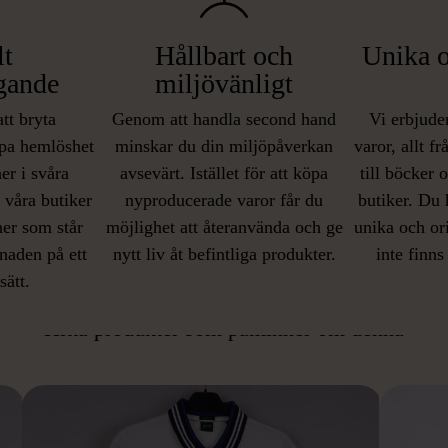
lt
Hållbart och
Unika o
gande
miljövänligt
att bryta
Genom att handla second hand
Vi erbjuder
pa hemlöshet
minskar du din miljöpåverkan
varor, allt f
er i svåra
avsevärt. Istället för att köpa
till böcker 
i våra butiker
nyproducerade varor får du
butiker. Du 
ner som står
möjlighet att återanvända och ge
unika och or
naden på ett
nytt liv åt befintliga produkter.
inte finns
IKNANDE PRODUKT
sätt.
Hitta produkter som påminner om denna