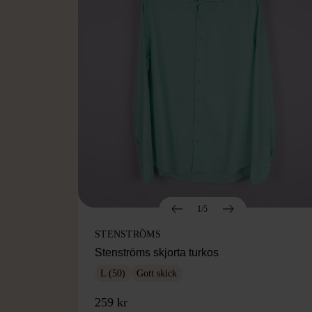
1/5
STENSTRÖMS
Stenströms skjorta turkos
L (50)
Gott skick
259 kr