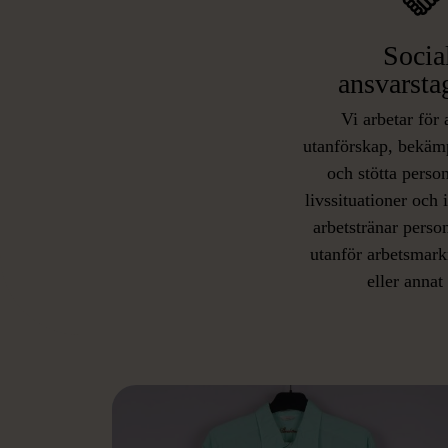
Socia
ansvarsta
Vi arbetar för 
utanförskap, bekäm
och stötta person
livssituationer och 
arbetstränar perso
utanför arbetsmark
L
eller annat 