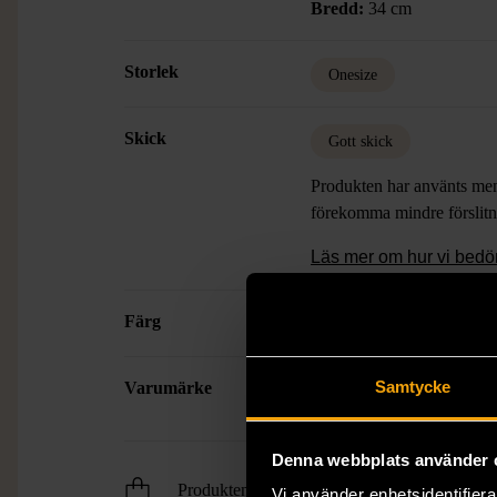
Bredd:
34 cm
Storlek
Onesize
Skick
Gott skick
Produkten har använts men 
förekomma mindre förslitn
Läs mer om hur vi bed
Färg
Flerfärgad
Samtycke
Varumärke
Adidas
Denna webbplats använder 
Produkten är unik och finns enbart som 1 st i 
Vi använder enhetsidentifierar