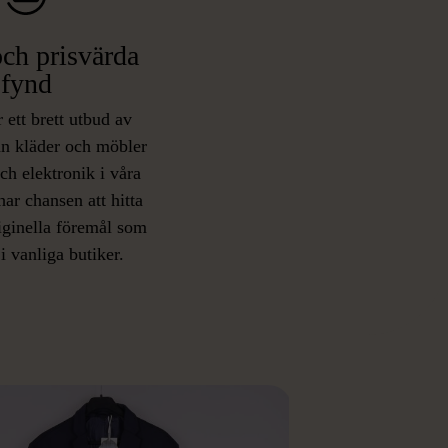
ch prisvärda
fynd
 ett brett utbud av
rån kläder och möbler
och elektronik i våra
har chansen att hitta
iginella föremål som
 i vanliga butiker.
ER