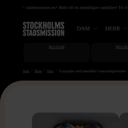
Hoppa
< stadsmissionen.se
Bidra till ett mänskligare samhälle
Fri f
till
huvudinnehåll
DAM
HERR
REA DAM
REA H
Start
Shop
Herr
Gympapåse med naturbilder i kamouflagemönster