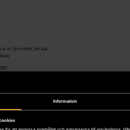
är av fin kvalitet, det kan
ingar.
ömer
Information
cookies
lager.
e för att anpassa innehållet och annonserna till användarna, tillh