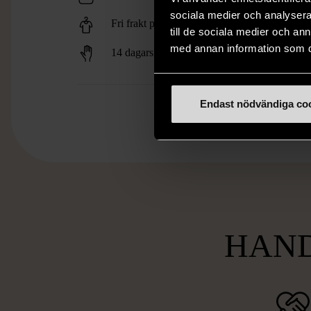
sociala medier och analysera 
Fri frakt på alla köp över 990 kr.
till de sociala medier och a
med annan information som du 
14 dagars ångerrät.
Endast nödvändiga co
HAND