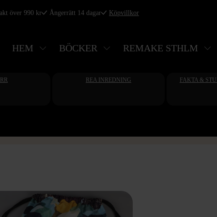
rakt över 990 kr
Ångerrätt 14 dagar
Köpvillkor
HEM
BÖCKER
REMAKE STHLM
ERR
REA INREDNING
FAKTA & ST