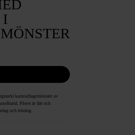
MED
I
MÖNSTER
ärgstarkt kamouflagemönster av
 axelband. Påsen är lätt och
ardag och träning.