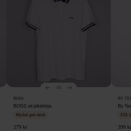
1/5
BOSS
BY TE
BOSS vit pikétröja
By Te
Mycket gott skick
XXL (
279 kr
399 k