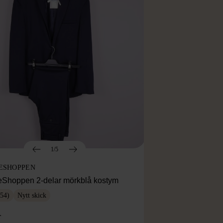
1/5
ESHOPPEN
eShoppen 2-delar mörkblå kostym
54)
Nytt skick
r