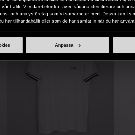
IKNANDE PRODUKT
vår trafik. Vi vidarebefordrar även sådana identifierare och anna
Hitta produkter som påminner om denna
nnons- och analysföretag som vi samarbetar med. Dessa kan i sin
har tillhandahållit eller som de har samlat in när du har använt 
okies
Anpassa