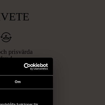
MVETE
ch prisvärda
fynd
 ett brett utbud av
rån kläder och möbler
och elektronik i våra
Om
har chansen att hitta
iginella föremål som
 i vanliga butiker.
andahålla funktioner för