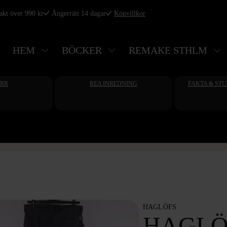
rakt över 990 kr
Ångerrätt 14 dagar
Köpvillkor
HEM
BÖCKER
REMAKE STHLM
ERR
REA INREDNING
FAKTA & ST
HAGLÖFS
HAGLÖ