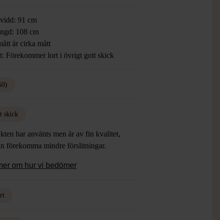
vidd: 91 cm
ngd: 108 cm
ått är cirka mått
t: Förekommer lort i övrigt gott skick
50)
t skick
kten har använts men är av fin kvalitet,
an förekomma mindre förslitningar.
mer om hur vi bedömer
rt