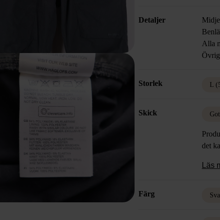
Detaljer
Midje
Benlä
Alla m
Övrig
Storlek
L (
Skick
Got
Produ
det k
Läs 
Färg
Sva