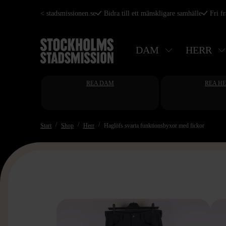
Hoppa
< stadsmissionen.se
Bidra till ett mänskligare samhälle
Fri f
till
huvudinnehåll
DAM
HERR
REA DAM
REA H
Start
Shop
Herr
Haglöfs svarta funktionsbyxor med fickor