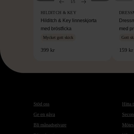
1/5
HILDITCH & KEY
DRESS
Hilditch & Key linneskjorta
Dressm
med bröstficka
med pr
Mycket gott skick
Gott sk
399 kr
159 kr
Stöd oss
Hitta t
Ge en gåva
Secon
Bli månadsgivare
Mötesp