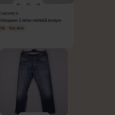
1/5
ESHOPPEN
eShoppen 2-delar mörkblå kostym
54)
Nytt skick
r