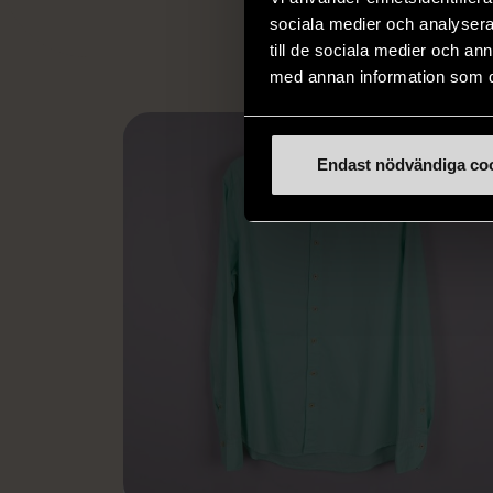
L
sociala medier och analysera 
till de sociala medier och a
med annan information som du 
Endast nödvändiga co