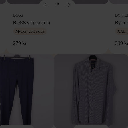
1/5
BOSS
BY TE
BOSS vit pikétröja
By Te
Mycket gott skick
XXL (
279 kr
399 k