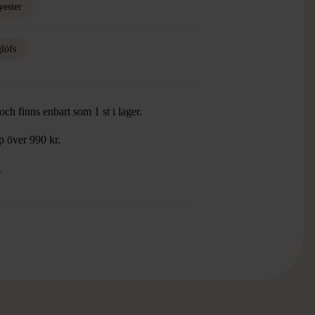
yester
löfs
ch finns enbart som 1 st i lager.
öp över 990 kr.
.