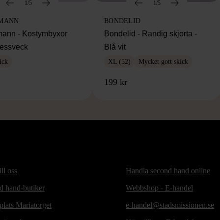
1/5
1/5
MANN
BONDELID
ann - Kostymbyxor
Bondelid - Randig skjorta -
essveck
Blå vit
ick
XL (52)
Mycket gott skick
199 kr
ill oss
Handla second hand online
d hand-butiker
Webbshop - E-handel
lats Mariatorget
e-handel@stadsmissionen.se