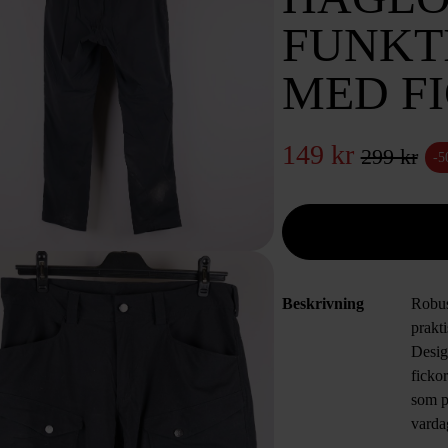
FUNKT
MED F
149 kr
299 kr
-
Beskrivning
Robus
prakti
Desig
fickor
som p
varda