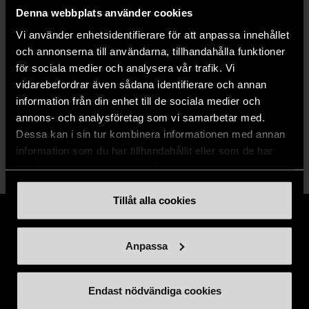
Denna webbplats använder cookies
Skick
Mycket gott skick
Vi använder enhetsidentifierare för att anpassa innehållet
och annonserna till användarna, tillhandahålla funktioner
Produkten är sparsamt använd, är av fin
för sociala medier och analysera vår trafik. Vi
kvalitet och ska inte ha några skador eller
vidarebefordrar även sådana identifierare och annan
förslitningar.
information från din enhet till de sociala medier och
Läs mer om hur vi bedömer
annons- och analysföretag som vi samarbetar med.
Dessa kan i sin tur kombinera informationen med annan
information som du har tillhandahållit eller som de har
samlat in när du har använt deras tjänster.
Tillåt alla cookies
Anpassa
Stöd oss
Endast nödvändiga cookies
Hitta till oss