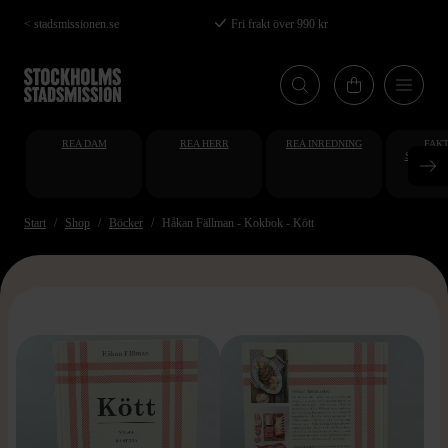
Hoppa
< stadsmissionen.se
Fri frakt över 990 kr
till
huvudinnehåll
REA DAM
REA HERR
REA INREDNING
FAKT
STUDENT
AT
Start
Shop
Böcker
Håkan Fällman - Kokbok - Kött
>