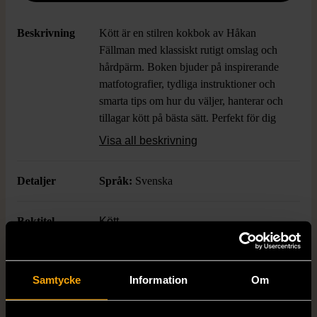
Beskrivning
Kött är en stilren kokbok av Håkan
Fällman med klassiskt rutigt omslag och
hårdpärm. Boken bjuder på inspirerande
matfotografier, tydliga instruktioner och
smarta tips om hur du väljer, hanterar och
tillagar kött på bästa sätt. Perfekt för dig
som uppskattar gedigna råvaror och vill
Visa all beskrivning
utveckla din matlagning med en praktisk
och snygg bok som funkar både i köket
Detaljer
Språk:
Svenska
och på matbordet.
Boktitel
Kött
Författare
Håkan Fällman
Samtycke
Information
Om
ISBN
Se bild