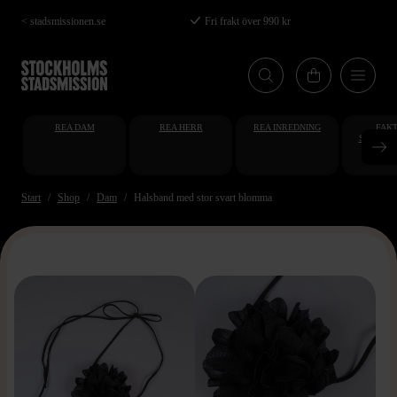
Hoppa
< stadsmissionen.se
Fri frakt över 990 kr
till
huvudinnehåll
REA DAM
REA HERR
REA INREDNING
FAKT
STUDENT
AT
Start
Shop
Dam
Halsband med stor svart blomma