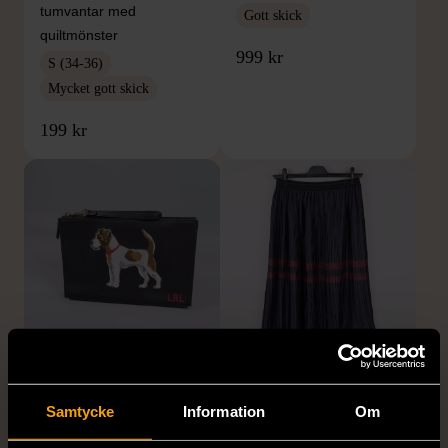
tumvantar med
Gott skick
quiltmönster
999 kr
S (34-36)
Mycket gott skick
199 kr
1/5
1/5
RALPH LAUREN
ZARA
Ralph Lauren läder terrier
Zara plisserad midikjol
Samtycke
Information
Om
clutch handledsväska
med ränder