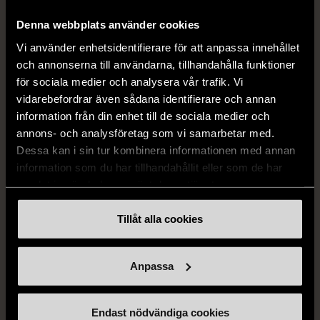
med broderi
M (38-40)
Gott skick
Denna webbplats använder cookies
Mycket gott skick
149 kr
Vi använder enhetsidentifierare för att anpassa innehållet
399 kr
och annonserna till användarna, tillhandahålla funktioner
för sociala medier och analysera vår trafik. Vi
vidarebefordrar även sådana identifierare och annan
information från din enhet till de sociala medier och
annons- och analysföretag som vi samarbetar med.
Dessa kan i sin tur kombinera informationen med annan
information som du har tillhandahållit eller som de har
samlat in när du har använt deras tjänster.
Tillåt alla cookies
1/5
ZARA
Zara tweed rutig kavaj
Anpassa
med pärlknappar
XS (32-34)
Mycket gott skick
Endast nödvändiga cookies