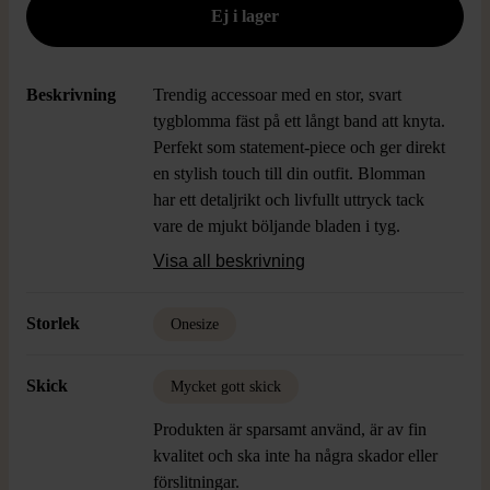
Beskrivning
Trendig accessoar med en stor, svart
tygblomma fäst på ett långt band att knyta.
Perfekt som statement-piece och ger direkt
en stylish touch till din outfit. Blomman
har ett detaljrikt och livfullt uttryck tack
vare de mjukt böljande bladen i tyg.
Knytbandet gör den flexibel att bära på
Visa all beskrivning
olika sätt.
Storlek
Onesize
Skick
Mycket gott skick
Produkten är sparsamt använd, är av fin
kvalitet och ska inte ha några skador eller
förslitningar.