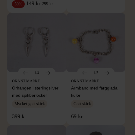
149 kr
299 kr
50%
1/4
1/5
OKÄNT MÄRKE
OKÄNT MÄRKE
Örhängen i sterlingsilver
Armband med färgglada
med spikberlocker
kulor
Mycket gott skick
Gott skick
399 kr
69 kr