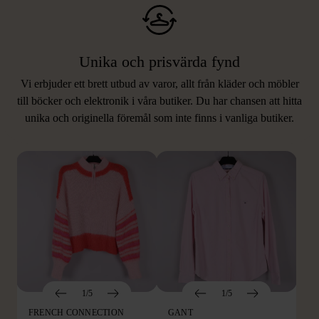
Unika och prisvärda fynd
Vi erbjuder ett brett utbud av varor, allt från kläder och möbler
LIKNANDE PRODUKTER
till böcker och elektronik i våra butiker. Du har chansen att hitta
unika och originella föremål som inte finns i vanliga butiker.
Hitta produkter som påminner om denna
1/5
1/5
FRENCH CONNECTION
GANT