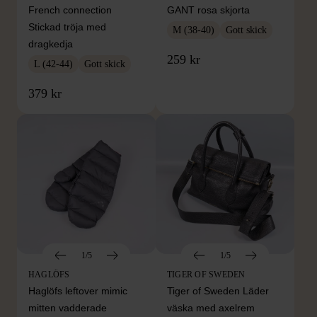
French connection
GANT rosa skjorta
Stickad tröja med
M (38-40)
Gott skick
dragkedja
259 kr
L (42-44)
Gott skick
379 kr
1/5
1/5
HAGLÖFS
TIGER OF SWEDEN
Haglöfs leftover mimic
Tiger of Sweden Läder
mitten vadderade
väska med axelrem