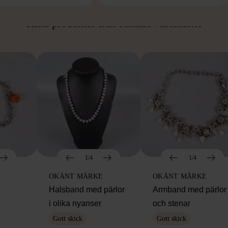
ÅN SAMMA VARUMÄ
Hitta produkter från samma varumärke
1/4
1/4
OKÄNT MÄRKE
OKÄNT MÄRKE
Halsband med pärlor
Armband med pärlor
i olika nyanser
och stenar
Gott skick
Gott skick