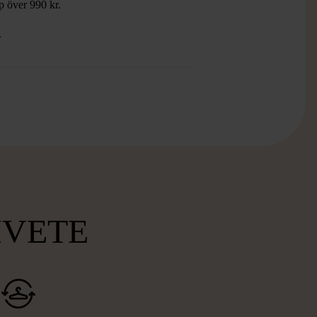
öp över 990 kr.
.
MVETE