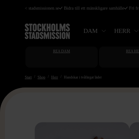
Hoppa
< stadsmissionen.se
Bidra till ett mänskligare samhälle
Fri f
till
huvudinnehåll
DAM
HERR
REA DAM
REA H
Start
Shop
Herr
Handskar i tvåfärgat läder