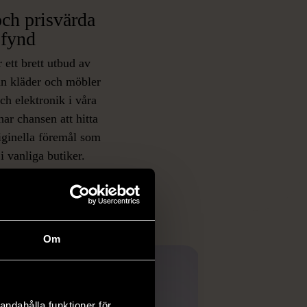
ch prisvärda
fynd
 ett brett utbud av
rån kläder och möbler
och elektronik i våra
har chansen att hitta
iginella föremål som
 i vanliga butiker.
ER
Om
andahålla funktioner för