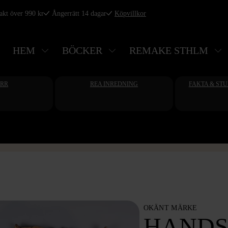
rakt över 990 kr
Ångerrätt 14 dagar
Köpvillkor
HEM
BÖCKER
REMAKE STHLM
ERR
REA INREDNING
FAKTA & ST
OKÄNT MÄRKE
HANDS