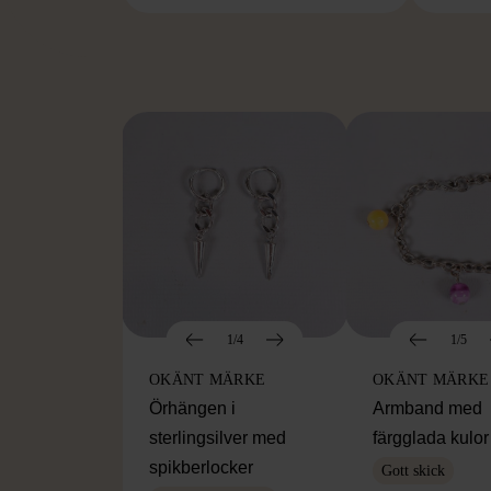
FR
1/4
1/5
OKÄNT MÄRKE
OKÄNT MÄRKE
Örhängen i
Armband med
sterlingsilver med
färgglada kulor
spikberlocker
Gott skick