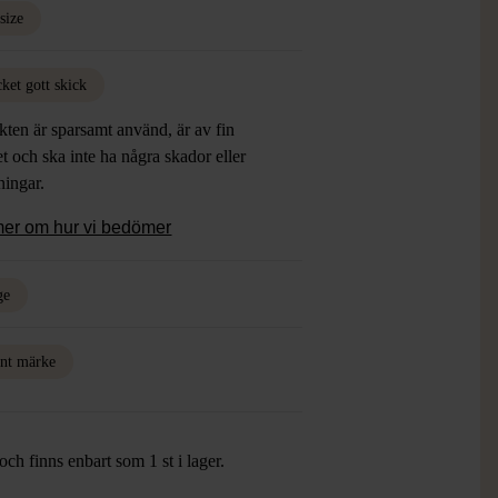
size
ket gott skick
ten är sparsamt använd, är av fin
et och ska inte ha några skador eller
tningar.
mer om hur vi bedömer
ge
nt märke
ch finns enbart som 1 st i lager.