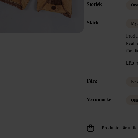
Storlek
One
Skick
Myc
Produk
kvalit
försli
Läs 
Färg
Bei
Varumärke
Okä
Produkten är unik o