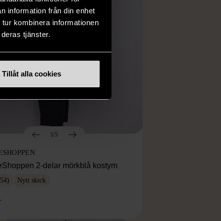
n information från din enhet
 tur kombinera informationen
deras tjänster.
Tillåt alla cookies
1/5
ESHOPPEN
eShoppen 2-delar mörkblå kostym
54)
Nytt skick
r