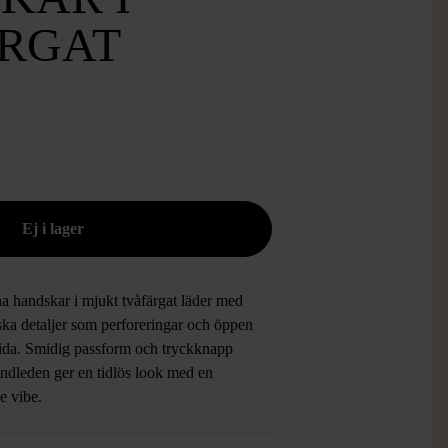
RGAT
na handskar i mjukt tvåfärgat läder med
ska detaljer som perforeringar och öppen
ida. Smidig passform och tryckknapp
andleden ger en tidlös look med en
ge vibe.