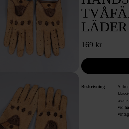
TVÅFÄ
LÄDER
169 kr
Beskrivning
Stilre
klassi
ovans
vid h
vinta