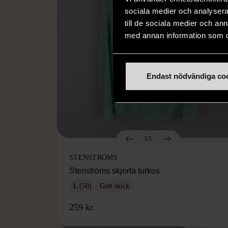
sociala medier och analysera 
till de sociala medier och a
med annan information som du 
Endast nödvändiga co
1/5
STENSTRÖMS
Stenströms skjorta turkos
L (50)
Gott skick
259 kr