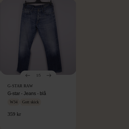
1/5
G-STAR RAW
G-star - Jeans - blå
W34
Gott skick
359 kr