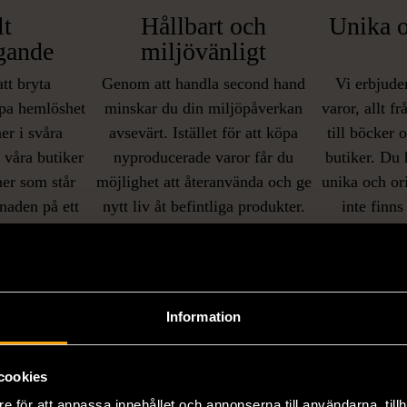
lt
Hållbart och
Unika o
gande
miljövänligt
att bryta
Genom att handla second hand
Vi erbjuder
pa hemlöshet
minskar du din miljöpåverkan
varor, allt f
er i svåra
avsevärt. Istället för att köpa
till böcker 
i våra butiker
nyproducerade varor får du
butiker. Du 
ner som står
möjlighet att återanvända och ge
unika och or
naden på ett
nytt liv åt befintliga produkter.
inte finns
IKNANDE PRODUKT
sätt.
Hitta produkter som påminner om denna
Information
cookies
e för att anpassa innehållet och annonserna till användarna, tillh