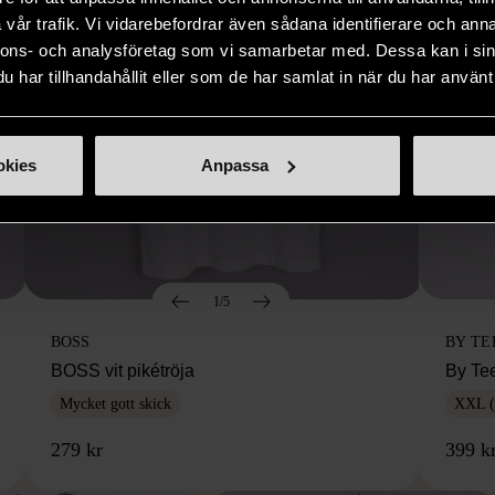
vår trafik. Vi vidarebefordrar även sådana identifierare och anna
nnons- och analysföretag som vi samarbetar med. Dessa kan i sin
har tillhandahållit eller som de har samlat in när du har använt 
okies
Anpassa
1/5
BOSS
BY TE
BOSS vit pikétröja
By Te
Mycket gott skick
XXL (
279 kr
399 k