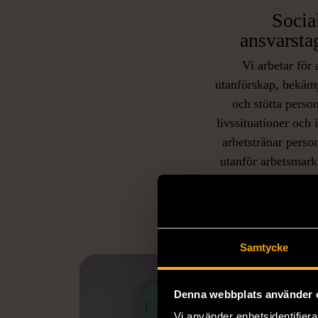
Socia
ansvarsta
Vi arbetar för 
utanförskap, bekäm
och stötta person
livssituationer och 
arbetstränar perso
utanför arbetsmark
L
eller annat 
Samtycke
Denna webbplats använder 
Vi använder enhetsidentifierar