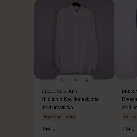
1/5
HILDITCH & KEY
DRESS
Hilditch & Key linneskjorta
Dressm
med bröstficka
med pr
Mycket gott skick
Gott sk
399 kr
159 kr