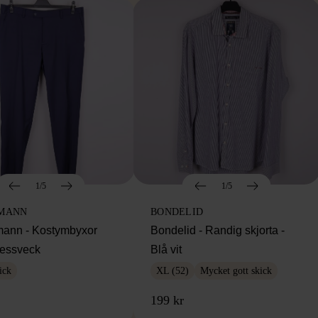
1/5
1/5
MANN
BONDELID
ann - Kostymbyxor
Bondelid - Randig skjorta -
essveck
Blå vit
ick
XL (52)
Mycket gott skick
199 kr