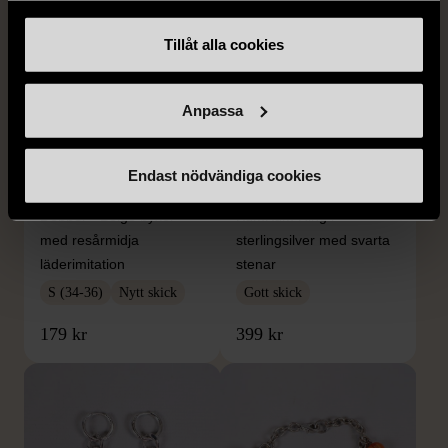
Tillåt alla cookies
Anpassa
1/5
1/5
Endast nödvändiga cookies
DOBBER
KUMKUM
Dobber - Beige byxor
KumKum Ring i
med resårmidja
sterlingsilver med svarta
läderimitation
stenar
S (34-36)
Nytt skick
Gott skick
179 kr
399 kr