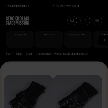
Hoppa
< stadsmissionen.se
Fri frakt över 990 kr
till
huvudinnehåll
REA DAM
REA HERR
REA INREDNING
FAKT
STUDENT
AT
Start
Shop
Dam
Handsmakar´n svarta fodrade skinnhandskar