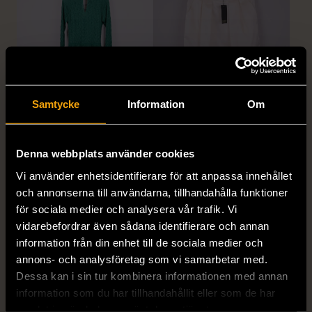
Samtycke
Information
Om
1/5
1/5
MISSONI
GIANFRANCO FERRE
Missoni - Klänning -
STUDIO
Denna webbplats använder cookies
Stickad - Grön - Premium
Gianfranco Ferre Studio -
Vi använder enhetsidentifierare för att anpassa innehållet
Vintage
Kjol - Silke - Premium
och annonserna till användarna, tillhandahålla funktioner
Vintage
S (34-36)
Gott skick
för sociala medier och analysera vår trafik. Vi
S (34-36)
vidarebefordrar även sådana identifierare och annan
999 kr
Mycket gott skick
information från din enhet till de sociala medier och
annons- och analysföretag som vi samarbetar med.
999 kr
Dessa kan i sin tur kombinera informationen med annan
information som du har tillhandahållit eller som de har
samlat in när du har använt deras tjänster.