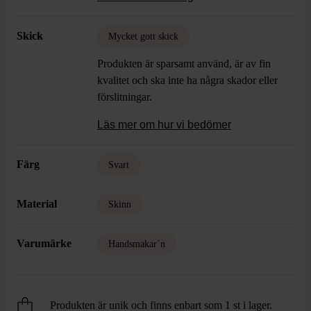
elegant touch.
Mått:
ca 10 x 26 cm
Skick
Mycket gott skick
Produkten är sparsamt använd, är av fin
kvalitet och ska inte ha några skador eller
förslitningar.
Läs mer om hur vi bedömer
Färg
Svart
Material
Skinn
Varumärke
Handsmakar´n
Produkten är unik och finns enbart som 1 st i lager.