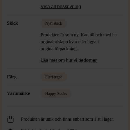
Övrigt:
OBS! endast 5 par strumpor i
Visa all beskrivning
boxen
Skick
Nytt skick
Produkten är som ny. Kan till och med ha
orginalprislapp kvar eller ligga i
originalförpackning.
Läs mer om hur vi bedömer
Färg
Flerfärgad
Varumärke
Happy Socks
Produkten är unik och finns enbart som 1 st i lager.