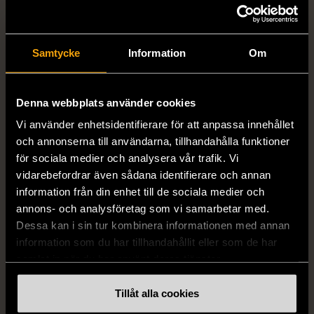
Samtycke
Information
Om
1/5
1/5
Denna webbplats använder cookies
STENSTRÖMS
BOSS
Vi använder enhetsidentifierare för att anpassa innehållet
Stenströms skjorta turkos
BOSS vit pikétröja
och annonserna till användarna, tillhandahålla funktioner
L (50)
Gott skick
Mycket gott skick
för sociala medier och analysera vår trafik. Vi
vidarebefordrar även sådana identifierare och annan
259 kr
279 kr
information från din enhet till de sociala medier och
annons- och analysföretag som vi samarbetar med.
Dessa kan i sin tur kombinera informationen med annan
information som du har tillhandahållit eller som de har
samlat in när du har använt deras tjänster.
Tillåt alla cookies