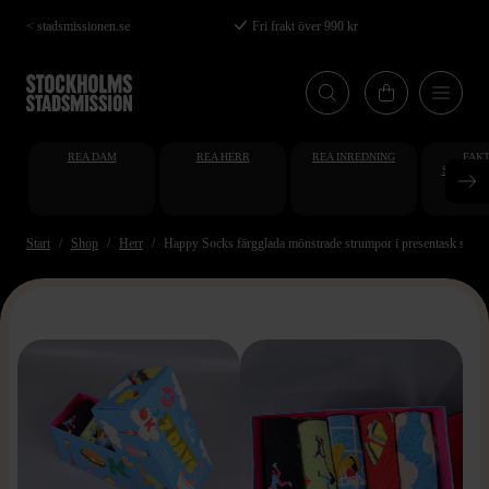
Hoppa
< stadsmissionen.se
Fri frakt över 990 kr
till
huvudinnehåll
REA DAM
REA HERR
REA INREDNING
FAKT
STUDENT
AT
Start
Shop
Herr
Happy Socks färgglada mönstrade strumpor i presentask stl. 3