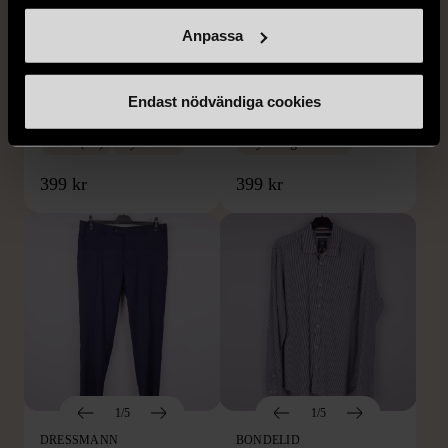
Anpassa
1/5
1/5
BY TEESHOPPEN
HILDITCH & KEY
By TeeShoppen 2-delar
Hilditch & Key linneskjorta
Endast nödvändiga cookies
mörkblå kostym
med bröstficka
XXL (54)
Nytt skick
Mycket gott skick
399 kr
399 kr
1/5
1/5
DRESSMANN
BONDELID